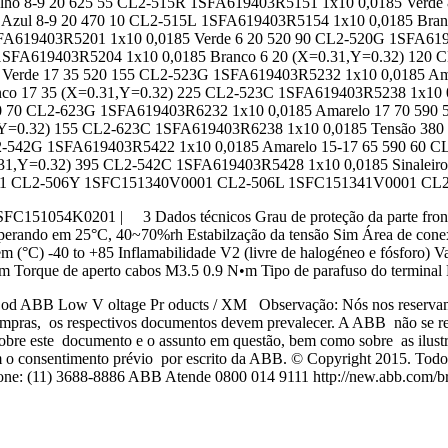
ho 8-9 20 625 55 CL2-515R 1SFA619403R5151 1x10 0,0185 Verde
 Azul 8-9 20 470 10 CL2-515L 1SFA619403R5154 1x10 0,0185 Bra
FA619403R5201 1x10 0,0185 Verde 6 20 520 90 CL2-520G 1SFA619
1SFA619403R5204 1x10 0,0185 Branco 6 20 (X=0.31,Y=0.32) 120
 Verde 17 35 520 155 CL2-523G 1SFA619403R5232 1x10 0,0185 Am
co 17 35 (X=0.31,Y=0.32) 225 CL2-523C 1SFA619403R5238 1x10 0,
0 70 CL2-623G 1SFA619403R6232 1x10 0,0185 Amarelo 17 70 590 
Y=0.32) 155 CL2-623C 1SFA619403R6238 1x10 0,0185 Tensão 380 -
2-542G 1SFA619403R5422 1x10 0,0185 Amarelo 15-17 65 590 60 C
1,Y=0.32) 395 CL2-542C 1SFA619403R5428 1x10 0,0185 Sinaleiro
1 CL2-506Y 1SFC151340V0001 CL2-506L 1SFC151341V0001 CL
C151054K0201 | 3 Dados técnicos Grau de proteção da parte frontal I
s, operando em 25°C, 40~70%rh Estabilzação da tensão Sim Área de 
 (°C) -40 to +85 Inflamabilidade V2 (livre de halogéneo e fósforo) V
N•m Torque de aperto cabos M3.5 0.9 N•m Tipo de parafuso do termina
ABB Low V oltage Pr oducts / XM Observação: Nós nos reservamos o 
pras, os respectivos documentos devem prevalecer. A ABB não se resp
obre este documento e o assunto em questão, bem como sobre as ilustra
 sem o consentimento prévio por escrito da ABB. © Copyright 2015. Tod
efone: (11) 3688-8886 ABB Atende 0800 014 9111 http://new.abb.com/br