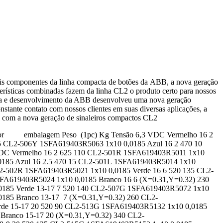
s componentes da linha compacta de botões da ABB, a nova geração
terísticas combinadas fazem da linha CL2 o produto certo para nossos
squisa e desenvolvimento da ABB desenvolveu uma nova geração
stante contato com nossos clientes em suas diversas aplicações, a
 com a nova geração de sinaleiros compactos CL2
de por embalagem Peso (1pc) Kg Tensão 6,3 VDC Vermelho 16 2
5 CL2-506Y 1SFA619403R5063 1x10 0,0185 Azul 16 2 470 10
VDC Vermelho 16 2 625 110 CL2-501R 1SFA619403R5011 1x10
0185 Azul 16 2.5 470 15 CL2-501L 1SFA619403R5014 1x10
2-502R 1SFA619403R5021 1x10 0,0185 Verde 16 6 520 135 CL2-
FA619403R5024 1x10 0,0185 Branco 16 6 (X=0.31,Y=0.32) 230
0185 Verde 13-17 7 520 140 CL2-507G 1SFA619403R5072 1x10
185 Branco 13-17 7 (X=0.31,Y=0.32) 260 CL2-
de 15-17 20 520 90 CL2-513G 1SFA619403R5132 1x10 0,0185
Branco 15-17 20 (X=0.31,Y=0.32) 340 CL2-