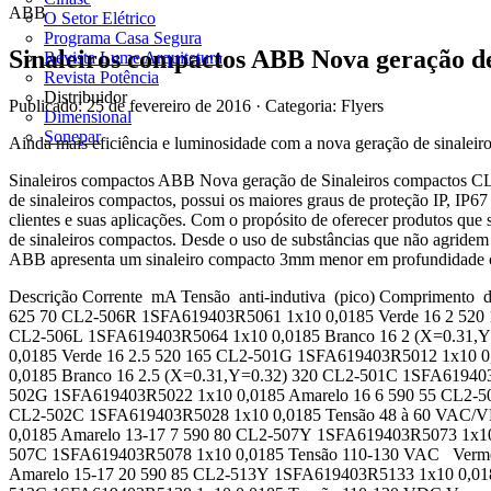
ABB
O Setor Elétrico
Programa Casa Segura
Sinaleiros compactos ABB Nova geração d
Revista Lume Arquitetura
Revista Potência
Distribuidor
Publicado: 25 de fevereiro de 2016
· Categoria: Flyers
Dimensional
Sonepar
Ainda mais eficiência e luminosidade com a nova geração de sinalei
Sinaleiros compactos ABB Nova geração de Sinaleiros compactos C
de sinaleiros compactos, possui os maiores graus de proteção IP, IP6
clientes e suas aplicações. Com o propósito de oferecer produtos qu
de sinaleiros compactos. Desde o uso de substâncias que não agridem
ABB apresenta um sinaleiro compacto 3mm menor em profundidade com
Descrição Corrente mA Tensão anti-indutiva (pico) Compriment
625 70 CL2-506R 1SFA619403R5061 1x10 0,0185 Verde 16 2 520
CL2-506L 1SFA619403R5064 1x10 0,0185 Branco 16 2 (X=0.31,
0,0185 Verde 16 2.5 520 165 CL2-501G 1SFA619403R5012 1x10 0
0,0185 Branco 16 2.5 (X=0.31,Y=0.32) 320 CL2-501C 1SFA61940
502G 1SFA619403R5022 1x10 0,0185 Amarelo 16 6 590 55 CL2-5
CL2-502C 1SFA619403R5028 1x10 0,0185 Tensão 48 à 60 VAC/V
0,0185 Amarelo 13-17 7 590 80 CL2-507Y 1SFA619403R5073 1x10
507C 1SFA619403R5078 1x10 0,0185 Tensão 110-130 VAC Vermel
Amarelo 15-17 20 590 85 CL2-513Y 1SFA619403R5133 1x10 0,018