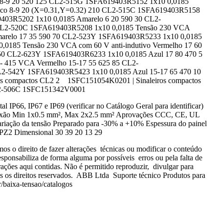
 8-9 20 520 125 CL2-515G 1SFA619403R5152 1x10 0,0185
nco 8-9 20 (X=0.31,Y=0.32) 210 CL2-515C 1SFA619403R5158
403R5202 1x10 0,0185 Amarelo 6 20 590 30 CL2-
 CL2-520C 1SFA619403R5208 1x10 0,0185 Tensão 230 VCA
arelo 17 35 590 70 CL2-523Y 1SFA619403R5233 1x10 0,0185
0185 Tensão 230 VCA com 60 V anti-indutivo Vermelho 17 60
50 CL2-623Y 1SFA619403R6233 1x10 0,0185 Azul 17 80 470 5
 415 VCA Vermelho 15-17 55 625 85 CL2-
L2-542Y 1SFA619403R5423 1x10 0,0185 Azul 15-17 65 470 10
s compactos CL2 2 1SFC151054K0201 | Sinaleiros compactos
2-506C 1SFC151342V0001
P66, IP67 e IP69 (verificar no Catálogo Geral para identificar)
conexão Min 1x0.5 mm², Max 2x2.5 mm² Aprovações CCC, CE, UL
ariação da tensão Preparado para -30% a +10% Espessura do painel
l PZ2 Dimensional 30 39 20 13 29
direito de fazer alterações técnicas ou modificar o conteúdo
onsabiliza de forma alguma por possíveis erros ou pela falta de
ções aqui contidas. Não é permitido reproduzir, divulgar para
os os direitos reservados. ABB Ltda Suporte técnico Produtos para
/baixa-tensao/catalogos