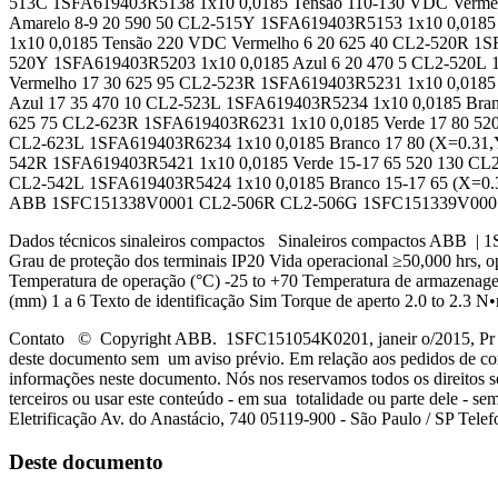
513C 1SFA619403R5138 1x10 0,0185 Tensão 110-130 VDC Vermel
Amarelo 8-9 20 590 50 CL2-515Y 1SFA619403R5153 1x10 0,0185
1x10 0,0185 Tensão 220 VDC Vermelho 6 20 625 40 CL2-520R 1S
520Y 1SFA619403R5203 1x10 0,0185 Azul 6 20 470 5 CL2-520L 
Vermelho 17 30 625 95 CL2-523R 1SFA619403R5231 1x10 0,0185
Azul 17 35 470 10 CL2-523L 1SFA619403R5234 1x10 0,0185 Bran
625 75 CL2-623R 1SFA619403R6231 1x10 0,0185 Verde 17 80 52
CL2-623L 1SFA619403R6234 1x10 0,0185 Branco 17 80 (X=0.31,
542R 1SFA619403R5421 1x10 0,0185 Verde 15-17 65 520 130 CL
CL2-542L 1SFA619403R5424 1x10 0,0185 Branco 15-17 65 (X=0.3
ABB 1SFC151338V0001 CL2-506R CL2-506G 1SFC151339V000
Dados técnicos sinaleiros compactos Sinaleiros compactos ABB | 1SF
Grau de proteção dos terminais IP20 Vida operacional ≥50,000 hr
Temperatura de operação (°C) -25 to +70 Temperatura de armazenagem
(mm) 1 a 6 Texto de identificação Sim Torque de aperto 2.0 to 2.3 
Contato © Copyright ABB. 1SFC151054K0201, janeir o/2015, Pr od 
deste documento sem um aviso prévio. Em relação aos pedidos de com
informações neste documento. Nós nos reservamos todos os direitos s
terceiros ou usar este conteúdo - em sua totalidade ou parte dele -
Eletrificação Av. do Anastácio, 740 05119-900 - São Paulo / SP Tel
Deste documento