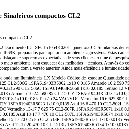
e Sinaleiros compactos CL2
ros compactos CL2
L2 Documento ID 1SFC151054K0201 - janeiro/2015 Similar aos demai
7 e IP69K, preparados para operar em ambientes agressivos. Estas carac
e satisfaçam e superem as expectativas de seus clientes, o time de pe
 o meio ambiente, sem esquecer das melhorias técnicas. Através do con
parado com a versão anterior. Ainda mais eficiência e luminosidade
o de onda nm Iluminância LX Modelo Código de estoque Quantida
 125 CL2-506G 1SFA619403R5062 1x10 0,0185 Amarelo 16 2 590 7
Y=0.32) 290 CL2-506C 1SFA619403R5068 1x10 0,0185 Tensão 12 
,0185 Amarelo 16 2.5 590 85 CL2-501Y 1SFA619403R5013 1x10 0,
3R5018 1x10 0,0185 Tensão 24 VAC/VDC Vermelho 16 6 625 80 CL
02Y 1SFA619403R5023 1x10 0,0185 Azul 16 6 470 10 CL2-502L 1S
DC Vermelho 13-17 7 625 75 CL2-507R 1SFA619403R5071 1x10 0,
 0,0185 Azul 13-17 7 470 10 CL2-507L 1SFA619403R5074 1x10 0,0
ho 15-17 20 625 85 CL2-513R 1SFA619403R5131 1x10 0,0185 Ver
5 Azul 15-17 20 470 10 CL2-513L 1SFA619403R5134 1x10 0,0185 