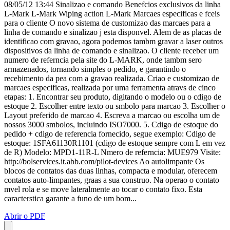
08/05/12 13:44 Sinalizao e comando Benefcios exclusivos da linha
L-Mark L-Mark Wiping action L-Mark Marcaes especificas e fceis
para o cliente O novo sistema de customizao das marcaes para a
linha de comando e sinalizao j esta disponvel. Alem de as placas de
identificao com gravao, agora podemos tambm gravar a laser outros
dispositivos da linha de comando e sinalizao. O cliente receber um
numero de referncia pela site do L-MARK, onde tambm sero
armazenados, tornando simples o pedido, e garantindo o
recebimento da pea com a gravao realizada. Criao e customizao de
marcaes especificas, realizada por uma ferramenta atravs de cinco
etapas: 1. Encontrar seu produto, digitando o modelo ou o cdigo de
estoque 2. Escolher entre texto ou smbolo para marcao 3. Escolher o
Layout preferido de marcao 4. Escreva a marcao ou escolha um de
nossos 3000 smbolos, incluindo ISO7000. 5. Cdigo de estoque do
pedido + cdigo de referencia fornecido, segue exemplo: Cdigo de
estoque: 1SFA61130R1101 (cdigo de estoque sempre com L em vez
de R) Modelo: MPD1-11R-L Nmero de referncia: MUE979 Visite:
http://bolservices.it.abb.com/pilot-devices Ao autolimpante Os
blocos de contatos das duas linhas, compacta e modular, oferecem
contatos auto-limpantes, graas a sua construo. Na operao o contato
mvel rola e se move lateralmente ao tocar o contato fixo. Esta
caracterstica garante a funo de um bom...
Abrir o PDF