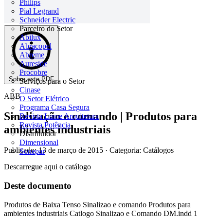
Philips
Pial Legrand
Schneider Electric
Parceiro do Setor
Abilux
Abracopel
Abreme
Aureside
Procobre
Sobre este PDF
Serviços para o Setor
Cinase
ABB
O Setor Elétrico
Programa Casa Segura
Sinalização e comando | Produtos para
Revista Lume Arquitetura
Revista Potência
ambientes industriais
Distribuidor
Dimensional
Publicado: 13 de março de 2015
· Categoria: Catálogos
Sonepar
Descarregue aqui o catálogo
Deste documento
Produtos de Baixa Tenso Sinalizao e comando Produtos para
ambientes industriais Catlogo Sinalizao e Comando DM.indd 1