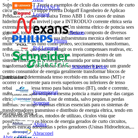
Substaes MT/BT Teoria e exemplos de clculo das correntes de curto
LEDVANCE
circuito trifsicas Filippe Pereira Dolgoff Engenheiro de Aplicao
Legrand
Produtos e Sistema de Baixa Tenso ABB 1 dos casos de usinas
hidreltricas) seria invivel j que a INTRODUO corrente eltrica seria
extremamente alta, os cabos com Um sistema eltrico de potncia sees
Nexans
gigantes, torres de transmisso, distribuio e composto de diversos
elementos, cada qual com sua infraestrutura mecnica deveriam ser
Philips
muito muito mais funo como proteo, seccionamento, transformao,
Pial Legrand
resistentes, se que possvel atingir os nveis compensaes reativas, etc.
Um dos elementos mais necessrios. importantes dentro de um
sistema eltrico so os A energia consumida por uma indstria
transformadores de potncia. Eles so responsveis por ou um grande
Schneider Electric
centro consumidor de energia geralmente transformar blocos de
potncia com determinada tenso recebido em mdia tenso (MT) e
Distribuidor
2
ocorrer o e corrente para nveis superiores ou inferiores de tenso
rebaixamento dessa tenso para baixa tenso (BT), onde e corrente,
Dimensional
mantendo na sada sempre a mesma potncia a maior parte das cargas
eltricas so alimentadas. Esse de entrada, salvo pequenas perdas
Sonepar
internas. So artigo mquinas eltricas essenciais para os sistemas de
transformadores transmisso e distribuio de energia eltrica, tendo em
Parceiro do Setor
5
caractersticas eltricas, mtodos de utilizao, clculos vista que
possibilitam que os blocos de energia gerados de curto circuitos,
Abilux
protees eltricas adequadas s pelos geradores (Usinas Hidroeltricas,...
Abracopel
Abrir o PDF