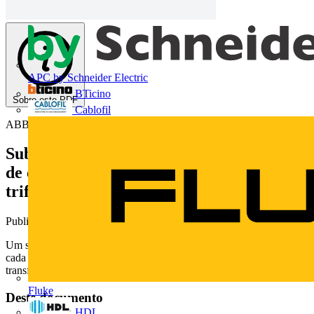
APC by Schneider Electric
BTicino
Sobre este PDF
Cablofil
ABB
Substações MT/BT – Teoria e exemplos
de cálculo das correntes de curto circuito
trifásicas
Publicado: 11 de novembro de 2015
· Categoria: Technical Papers
Um sistema elétrico de potência é composto de diversos elementos,
cada qual com sua função como proteção, seccionamento,
transformação, compensações reativas, etc.
Fluke
Deste documento
HDL