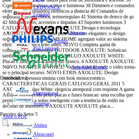
Comandos de sinalizao acstica e luminosa 38 Dimmers e comandos
LEDVANCE
eletrnicos 39 Comandos eletrnicos a distncia 40 Comandos de
Legrand
segurana e proteo eltrica; termorregulao 41 Sistema de deteco de gs
42 Mdulos cegos, acessrios e lmpadas 43 Suportes luminosos 3
CATLOGO GERAL 2011 AXOLUTE Design e tecnologia
Nexans
AXOLUTE a melhor soluo para ambientes elegantes: o design
sofisticado e a tecnologia MY HOME agregam valor ao sistema
Philips
eltrico como nunca feito antes. NOVO Completa gama de
Pial Legrand
comandos e acabamentos. OUTDOOR AXOLUTE: Sofisticao
tambm fora do edifcio. NOVO SOLUO AXOLUTE WHITE:
Placas e funes com acabamento branco. 4 AXOLUTE AXOLUTE
NOVO NIGHTER & WHICE: Variaes Axolute onde o vidro torna-
Schneider Electric
se o principal recurso. NOVO ETRIS AXOLUTE: Design
Distribuidor
2
essencial, espessura mnima com look monocromtico.
CARACTERSTICAS GERAIS CATLOGO GERAL 2011 5
AXOLUTE Soluo White: elegncia atemporal com requinte A gama
Dimensional
Axolute enriquecida pelas placas e funes brancas: uma escolha que
permite integrar a soluo inteligente com a tendncia de estilo na
Sonepar
decorao de interiores. 6 AXOLUTE AXOLUTE placa...
Parceiro do Setor
5
Abrir o PDF
Abilux
Abracopel