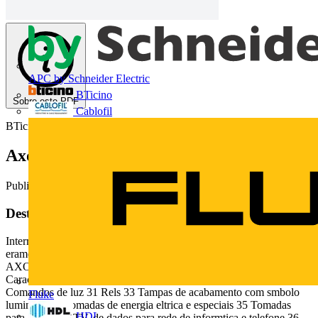
APC by Schneider Electric
BTicino
Sobre este PDF
Cablofil
BTicino
Axolute
Publicado: 14 de fevereiro de 2013
· Categoria: Catálogos
Deste documento
Interruptor Etris Comando em vidro 2 Foto Fot o meramente mera
eramen m te men t ilustrativa ilustr ilu str st ttrrat ati a ttiiva va
AXOLUTE Placa Corian AXOLUTE NDICE DA SEO 4
Caractersticas gerais 24 Placas Tabela de escolha rpida Catlogo 28
Comandos de luz 31 Rels 33 Tampas de acabamento com smbolo
Fluke
luminoso 34 Tomadas de energia eltrica e especiais 35 Tomadas
HDL
para antena de TV, de dados para rede de informtica e telefone 36