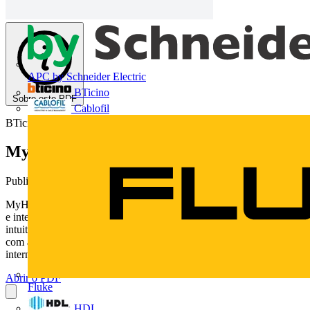
APC by Schneider Electric
BTicino
Sobre este PDF
Cablofil
BTicino
MyHOME, sua paixão pelo bem-estar
Publicado: 31 de março de 2016
· Categoria: Catálogos
MyHOME oferece soluções de automação para as funções eléctricas
e integração de sistemas de áudio, vídeo e segurança de forma fácil e
intuititva. A funcionalidade e o conforto que os ambientes ganham
com as configurações do sistema também podem ser acessados via
internet, por smartphone e tablet.
Abrir o PDF
Fluke
HDL