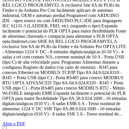
REL LGICO PROGRAMVEL A exclusiva Srie 8A de PLRs da
Finder e da Arduino Pro Crie facilmente aplicaes de automao
industrial, OEM e automao predial Programvel com ARDUINO
IDE - open source ou com ARDUINO PLC-IDE para linguagens
IEC 61131-3 (LADDER, FBD, etc). (segundo o tipo) Expanda
facilmente o potencial do PLR OPTA para maior flexibilidade Fonte
de alimentao chaveada e compacta para alimentar o PLR OPTA
opta.findernet.com SRIE 8A REL LGICO PROGRAMVEL A
exclusiva Srie 8A de PLRs da Finder e da Arduino Pro OPTA LITE
- Alimentao 1224 V DC - 8 entradas digitais/analgicas (0-10 V) - 4
sadas a rel com contato NA, corrente nominal de 10 A - Porta USB
(tipo C) de alta velocidade para: Programao Alimentao durante a
configurao Registro de dados (via carto de memria) - RJ45 para
conexes Ethernet ou MODBUS TCP/IP Tipo 8A.04.9.024.8310 -
RJ45 + Porta USB (tipo C) - Porta RS485 para conexo MODBUS
RTU OPTA ADVANCED Tipo 8A.04.9.024.8320 - RJ45 + Porta
USB (tipo C) - Porta RS485 para conexo MODBUS RTU - Mdulo
Wi-Fi/BLE integrado EMR Expanda facilmente o potencial do PLR
OPTA para maior flexibilidade Tipo 8A.58.9.024.1600 - 16 entradas
digitais/analgicas (010 V) - 8 sadas EMR 6 A - Tenso nominal de
alimentao 1224 V DC SSR Tipo 8A.88.9.024.1600 - 16 entradas
digitais/analgicas (010 V) - 8 sadas SSR 3 A - Tenso nominal de...
Abrir o PDF