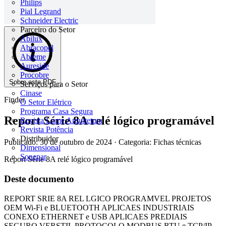
Philips
Pial Legrand
Schneider Electric
Parceiro do Setor
Abilux
Abracopel
Abreme
Aureside
Procobre
Sobre este PDF
Serviços para o Setor
Cinase
Finder
O Setor Elétrico
Programa Casa Segura
Report Série 8A relé lógico programável
Revista Lume Arquitetura
Revista Potência
Distribuidor
Publicado: 30 de outubro de 2024
· Categoria: Fichas técnicas
Dimensional
Sonepar
Report Série 8A relé lógico programável
Deste documento
REPORT SRIE 8A REL LGICO PROGRAMVEL PROJETOS
OEM Wi-Fi e BLUETOOTH APLICAES INDUSTRIAIS
CONEXO ETHERNET e USB APLICAES PREDIAIS
SEGURO VERSTIL PROTOCOLO MODBUS RTU e TCP/IP