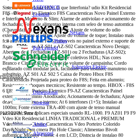
LEDVANCE
Sistema de Interfonia HDL O que Interfonia? udio Kit Residencial
F8S e F9 Porteiro Eletrnico F8S Caractersticas Novo Painel Externo
Legrand
e Interfone Moderno & Slim; Alarme de antiviolao e acionamento de
fechadura; Fonte de alimentao interna com seleo de tenso automtica
(Chaveada); At 4 interfones (1+3); Ajuste de volume do udio
Nexans
externo; Instalao at 500m; Ajuste do volume de toque; Instalao mais
fcil atraves de bornes F8 S removveis no painel externo e suporte de
Philips
fixao. 4 Extenses AZ-S01 e AZ-S02 Caractersticas Novo Design;
Pial Legrand
Abertura de 1 Fechadura (AZ-S01) ou 2 Fechaduras (AZ-S02);
Aplicao em sistemas residenciais e coletivos HDL; Nas cores
Branco e Cinza Escuro; Ajuste de volume de campainha; Cordo
Schneider Electric
espilarado com modular jack, facilidade para instalao, manuteno ou
substituio. AZ S01 AZ S02 5 Caixa de Proteo Hbox F8S
Distribuidor
2
Caractersticas Projetada para proteo do F8S; Feita em alumnio;
Resistentes a choques mecnicos; Resistente ao tempo. HBOX - F8S
6 F8S 7 F8S 8 Porteiro Eletrnico F9-AZ Caractersticas Painel
Dimensional
externo em Alumnio Anodixado; Acionamento de fechadura; Ajuste
de volume externo e interno; At 6 interfones (1+5); Instalao at
Sonepar
1000m; Fonte externa TRA-400 com ajuste de tenso manual
127/220V; Para aplicaes especiais usando RL-1000. F9 AZ01 F9 F9
Parceiro do Setor
5
Vdeo Kit Residencial LINHA TRADICIONAL e PREMIUM
Vdeo Porteiro Classic Caractersticas Vdeo Porteiro Colorido
Abilux
Day&Night com cmera Pin Hole Classic; Alimentao Bivolt
Abracopel
automtica; Monitor Classic 4 em LCD; Distncia de instalao 80