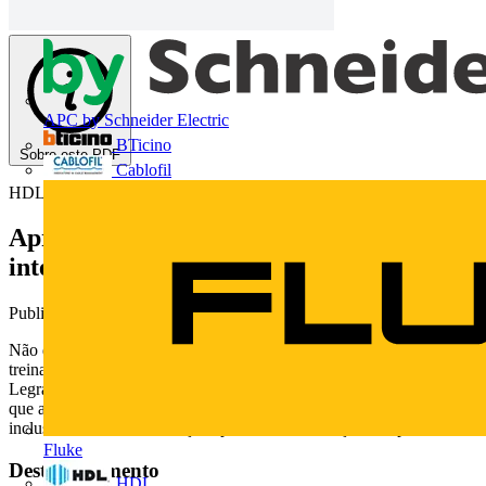
APC by Schneider Electric
BTicino
Sobre este PDF
Cablofil
HDL
Apresentação do webinar "Sistemas de
interfonia HDL"
Publicado: 24 de maio de 2016
· Categoria: Technical Papers
Não deixe de conferir a apresentação realizada no âmbito do
treinamento online realizado pela HDL - uma marca do Grupo
Legrand - no dia 24.05.2016. Este é um treinamento bem prático
que apresenta as soluções de interfonia da marca e tem
inclusivamente demonstrações práticas de instalação dos produtos.
Fluke
Deste documento
HDL