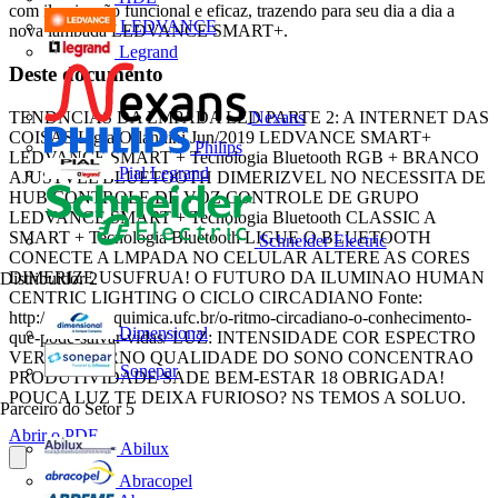
com iluminação funcional e eficaz, trazendo para seu dia a dia a
LEDVANCE
nova lâmpada LEDVANCE SMART+.
Legrand
Deste documento
Nexans
TENDNCIAS DA LMPADA LED PARTE 2: A INTERNET DAS
COISAS Ligia Orlandini Jun/2019 LEDVANCE SMART+
Philips
LEDVANCE SMART + Tecnologia Bluetooth RGB + BRANCO
Pial Legrand
AJUSTVEL BLUETOOTH DIMERIZVEL NO NECESSITA DE
HUB CONTROLE DE VOZ CONTROLE DE GRUPO
LEDVANCE SMART + Tecnologia Bluetooth CLASSIC A
SMART + Tecnologia Bluetooth LIGUE O BLUETOOTH
Schneider Electric
CONECTE A LMPADA NO CELULAR ALTERE AS CORES
DIMERIZE USUFRUA! O FUTURO DA ILUMINAO HUMAN
Distribuidor
2
CENTRIC LIGHTING O CICLO CIRCADIANO Fonte:
http://www.petquimica.ufc.br/o-ritmo-circadiano-o-conhecimento-
Dimensional
que-pode-salvar-vidas/ LUZ: INTENSIDADE COR ESPECTRO
VERO INVERNO QUALIDADE DO SONO CONCENTRAO
Sonepar
PRODUTIVIDADE SADE BEM-ESTAR 18 OBRIGADA!
POUCA LUZ TE DEIXA FURIOSO? NS TEMOS A SOLUO.
Parceiro do Setor
5
Abrir o PDF
Abilux
Abracopel