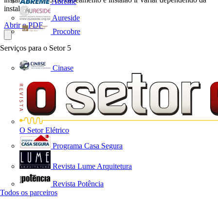
Abreme
instalao...
Aureside
Abrir o PDF
Procobre
Serviços para o Setor
5
Cinase
O Setor Elétrico
Programa Casa Segura
Revista Lume Arquitetura
Revista Potência
Todos os parceiros