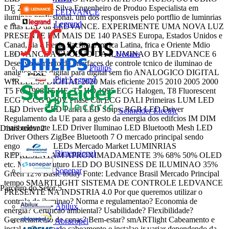
DE 2019 Jenys Silva Engenheiro de Produo Especialista em
LEDVANCE
iluminao profissional. um dos responsveis pelo portflio de luminrias
Legrand
e fitas LED da LEDVANCE. EXPERIMENTE UMA NOVA LUZ
PRESENTE EM MAIS DE 140 PASES Europa, Estados Unidos e
Canad, sia e Regio Pacfica, Amrica Latina, frica e Oriente Mdio
Nexans
LEDVANCE A EVOLUO DA ILUMINAO BY LEDVANCE 6
Desenvolvimento de interfaces de controle tcnico de iluminao de
Philips
analgico para digital para digital sem fio ANALOGICO DIGITAL
Pial Legrand
WIRELESS DIGITAL 2020 Mais eficiente 2015 2010 2005 2000
T5 FC 1998 T5 HE, T5 HO 1995 ECG Halogen, T8 Fluorescent
ECG / CCG 0-10V Phase Cut ECG DALI Primeiras LUM LED
LED Driver LED Panel LED Strips, RGB LED Driver
Schneider Electric
Regulamento da UE para a gesto da energia dos edifcios IM DIM
mais relevante LED Driver Iluminao LED Bluetooth Mesh LED
Distribuidor
2
Driver Others ZigBee Bluetooth 7 O mercado principal sendo
engolido pelos LEDs Mercado Market LUMINRIAS
Dimensional
REPRESENTAM APROXIMADAMENTE 3% 68% 50% OLED
etc. Mercado Futuro LED DO BUSINESS DE ILUMINAO 35%
Sonepar
Green 12% Basic today Fonte: Ledvance Brasil Mercado Principal
tempo SMARTLIGHT SISTEMA DE CONTROLE LEDVANCE
Parceiro do Setor
5
PRESENTE NA INDSTRIA 4.0 Por que queremos utilizar o
controle de iluminao? Norma e regulamentao? Economia de
Abilux
energia? Certificao ambiental? Usabilidade? Flexibilidade?
Gerenciamento de cenas? Bem-estar? smARTlight Cabeamento e
Abracopel
instalao O custo do cabeamento e instalao ir variar dependendo da