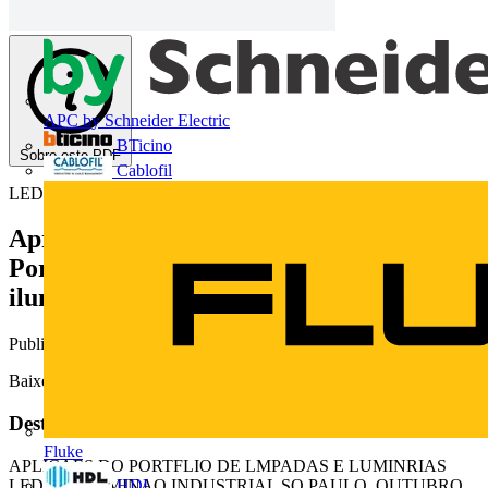
APC by Schneider Electric
BTicino
Sobre este PDF
Cablofil
LEDVANCE
Apresentação realizada no webinar sobre
Portfólio de lâmpadas e luminárias para
iluminação industrial
Publicado: 29 de outubro de 2019
· Categoria: White Papers
Baixe aqui a apresentação.
Deste documento
Fluke
APLICAES DO PORTFLIO DE LMPADAS E LUMINRIAS
HDL
LED NA ILUMINAO INDUSTRIAL SO PAULO, OUTUBRO