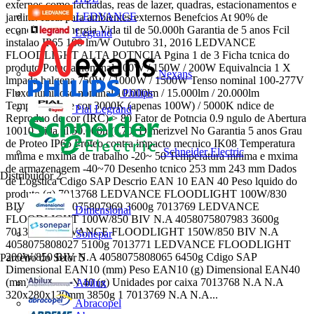
externos como fachadas, reas de lazer, quadras, estacionamentos e
LEDVANCE
jardins. Ideal para ambientes externos Benefcios At 90% de
economia de energia Vida til de 50.000h Garantia de 5 anos Fcil
Legrand
instalao IP65 100 lm/W Outubro 31, 2016 LEDVANCE
FLOODLIGHT ALTA POTNCIA Pgina 1 de 3 Ficha tcnica do
produto Potncia nominal 100W / 150W / 200W Equivalncia 1 X
Nexans
lmpada halgena 750W / 1000W / 1500W Tenso nominal 100-277V
Fluxo luminoso nominal 10.000lm / 15.000lm / 20.000lm
Philips
Temperatura de cor 3000K (apenas 100W) / 5000K ndice de
Pial Legrand
Reproduo de cor (IRC) > 80 Fator de Potncia 0.9 ngulo de Abertura
10010 Vida til 50.000h (L70) Dimerizvel No Garantia 5 anos Grau
de Proteo IP65 Proteo contra impacto mecnico IK08 Temperatura
Schneider Electric
mnima e mxima de trabalho -20~ 50 Temperatura mnima e mxima
de armazenagem -40~70 Desenho tcnico 253 mm 243 mm Dados
Distribuidor
2
de Logstica Cdigo SAP Descrio EAN 10 EAN 40 Peso lquido do
produto (g) 7013768 LEDVANCE FLOODLIGHT 100W/830
BIV N.A 4058075807969 3600g 7013769 LEDVANCE
Dimensional
FLOODLIGHT 100W/850 BIV N.A 4058075807983 3600g
7013770 LEDVANCE FLOODLIGHT 150W/850 BIV N.A
Sonepar
4058075808027 5100g 7013771 LEDVANCE FLOODLIGHT
200W/850 BIV N.A 4058075808065 6450g Cdigo SAP
Parceiro do Setor
5
Dimensional EAN10 (mm) Peso EAN10 (g) Dimensional EAN40
(mm) Peso EAN 40 (g) Unidades por caixa 7013768 N.A N.A
Abilux
320x280x130mm 3850g 1 7013769 N.A N.A...
Abracopel