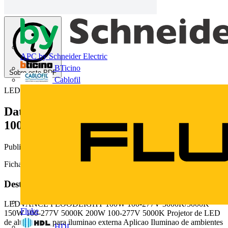
APC by Schneider Electric
BTicino
Sobre este PDF
Cablofil
LEDVANCE
Data Sheet LEDVANCE FLOODLIGHT
100,150 e 200W
Publicado: 30 de maio de 2018
· Categoria: Fichas técnicas
Ficha técnica de produto.
Deste documento
LEDVANCE FLOODLIGHT 100W 100-277V 3000K/5000K
Fluke
150W 100-277V 5000K 200W 100-277V 5000K Projetor de LED
de alta potncia para iluminao externa Aplicao Iluminao de ambientes
HDL