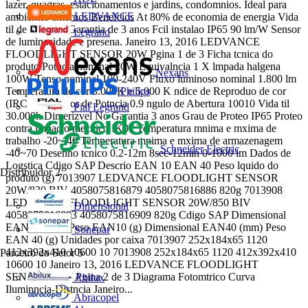
lazer, quadras, estacionamentos e jardins, condomnios. Ideal para
LEDVANCE
ambientes externos Benefcios At 80% de economia de energia Vida
til de 30.000h Garantia de 3 anos Fcil instalao IP65 90 lm/W Sensor
Legrand
de luminosidade e presena. Janeiro 13, 2016 LEDVANCE
FLOODLIGHT SENSOR 20W Pgina 1 de 3 Ficha tcnica do
produto Potncia nominal 20W Equivalncia 1 X lmpada halgena
Nexans
100W Tenso nominal 100-240V Fluxo luminoso nominal 1.800 lm
Temperatura de cor 3.000K e 5.000 K ndice de Reproduo de cor
Philips
(IRC) > 80 Fator de Potncia 0.9 ngulo de Abertura 10010 Vida til
Pial Legrand
30.000h Dimerizvel No Garantia 3 anos Grau de Proteo IP65 Proteo
contra impacto mecnico IK07 Temperatura mnima e mxima de
trabalho -20~ 40 Temperatura mnima e mxima de armazenagem
Schneider Electric
-40~70 Desenho tcnico 0.2-12m 8sec-12min 0-1000 lm Dados de
Logstica Cdigo SAP Descrio EAN 10 EAN 40 Peso lquido do
Distribuidor
2
produto (g) 7013907 LEDVANCE FLOODLIGHT SENSOR
20W/830 BIV 4058075816879 4058075816886 820g 7013908
LEDVANCE FLOODLIGHT SENSOR 20W/850 BIV
Dimensional
4058075816893 4058075816909 820g Cdigo SAP Dimensional
EAN10 (mm) Peso EAN10 (g) Dimensional EAN40 (mm) Peso
Sonepar
EAN 40 (g) Unidades por caixa 7013907 252x184x65 1120
412x392x410 10600 10 7013908 252x184x65 1120 412x392x410
Parceiro do Setor
5
10600 10 Janeiro 13, 2016 LEDVANCE FLOODLIGHT
SENSOR 20W Pgina 2 de 3 Diagrama Fotomtrico Curva
Abilux
Iluminncia-Distncia Janeiro...
Abracopel