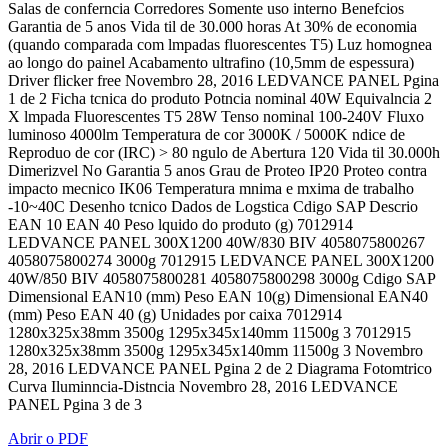
Salas de conferncia Corredores Somente uso interno Benefcios
Garantia de 5 anos Vida til de 30.000 horas At 30% de economia
(quando comparada com lmpadas fluorescentes T5) Luz homognea
ao longo do painel Acabamento ultrafino (10,5mm de espessura)
Driver flicker free Novembro 28, 2016 LEDVANCE PANEL Pgina
1 de 2 Ficha tcnica do produto Potncia nominal 40W Equivalncia 2
X lmpada Fluorescentes T5 28W Tenso nominal 100-240V Fluxo
luminoso 4000lm Temperatura de cor 3000K / 5000K ndice de
Reproduo de cor (IRC) > 80 ngulo de Abertura 120 Vida til 30.000h
Dimerizvel No Garantia 5 anos Grau de Proteo IP20 Proteo contra
impacto mecnico IK06 Temperatura mnima e mxima de trabalho
-10~40C Desenho tcnico Dados de Logstica Cdigo SAP Descrio
EAN 10 EAN 40 Peso lquido do produto (g) 7012914
LEDVANCE PANEL 300X1200 40W/830 BIV 4058075800267
4058075800274 3000g 7012915 LEDVANCE PANEL 300X1200
40W/850 BIV 4058075800281 4058075800298 3000g Cdigo SAP
Dimensional EAN10 (mm) Peso EAN 10(g) Dimensional EAN40
(mm) Peso EAN 40 (g) Unidades por caixa 7012914
1280x325x38mm 3500g 1295x345x140mm 11500g 3 7012915
1280x325x38mm 3500g 1295x345x140mm 11500g 3 Novembro
28, 2016 LEDVANCE PANEL Pgina 2 de 2 Diagrama Fotomtrico
Curva Iluminncia-Distncia Novembro 28, 2016 LEDVANCE
PANEL Pgina 3 de 3
Abrir o PDF