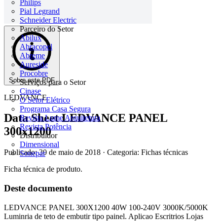
Philips
Pial Legrand
Schneider Electric
Parceiro do Setor
Abilux
Abracopel
Abreme
Aureside
Procobre
Sobre este PDF
Serviços para o Setor
Cinase
LEDVANCE
O Setor Elétrico
Programa Casa Segura
Data Sheet LEDVANCE PANEL
Revista Lume Arquitetura
Revista Potência
300x1200
Distribuidor
Dimensional
Publicado: 30 de maio de 2018
· Categoria: Fichas técnicas
Sonepar
Ficha técnica de produto.
Deste documento
LEDVANCE PANEL 300X1200 40W 100-240V 3000K/5000K
Luminria de teto de embutir tipo painel. Aplicao Escritrios Lojas