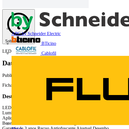
APC by Schneider Electric
Sobre este PDF
BTicino
LEDVANCE
Cablofil
Data Sheet LEDVANCE SPOTLIGHT
Publicado: 30 de maio de 2018
· Categoria: Fichas técnicas
Ficha técnica de produto.
Deste documento
LEDVANCE SPOTLIGHT 10W 100-240V 3000K/5000K
Luminria de embutir tipo spot para destaque de ambientes e objetos.
Aplicao Escritrios Lojas Hotis Shoppings Somente uso interno
Benefcios At 90% de economia de energia Vida til de 30.000h
Garantia de 3 anos Recuo Antiofuscante Ajustvel Desenho
Fluke