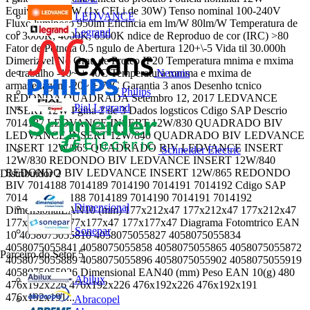
Equivalncia 15W (1x CFLi de 30W) Tenso nominal 100-240V
LEDVANCE
Fluxo luminoso 950lm Eficincia em lm/W 80lm/W Temperatura de
Legrand
cor 3000K, 4000K, 6500K ndice de Reproduo de cor (IRC) >80
Fator de Potncia 0.5 ngulo de Abertura 120+\-5 Vida til 30.000h
Dimerizvel No Grau de Proteo IP20 Temperatura mnima e mxima
Nexans
de trabalho -10~ + 40C Temperatura mnima e mxima de
armazenagem -20~ + 70C Garantia 3 anos Desenho tcnico
Philips
REDONDA QUADRADA Setembro 12, 2017 LEDVANCE
Pial Legrand
INSERT 12W Pgina 2 de 3 Dados logsticos Cdigo SAP Descrio
7014187 LEDVANCE INSERT 12W/830 QUADRADO BIV
LEDVANCE INSERT 12W/840 QUADRADO BIV LEDVANCE
INSERT 12W/865 QUADRADO BIV LEDVANCE INSERT
Schneider Electric
12W/830 REDONDO BIV LEDVANCE INSERT 12W/840
REDONDO BIV LEDVANCE INSERT 12W/865 REDONDO
Distribuidor
2
BIV 7014188 7014189 7014190 7014191 7014192 Cdigo SAP
7014187 7014188 7014189 7014190 7014191 7014192
Dimensional
DimensionalEAN10 (mm) 177x212x47 177x212x47 177x212x47
177x177x47 177x177x47 177x177x47 Diagrama Fotomtrico EAN
Sonepar
10 4058075055810 4058075055827 4058075055834
4058075055841 4058075055858 4058075055865 4058075055872
Parceiro do Setor
5
4058075055889 4058075055896 4058075055902 4058075055919
4058075055926 Dimensional EAN40 (mm) Peso EAN 10(g) 480
Abilux
476x192x226 476x192x226 476x192x226 476x192x191
476x192x191...
Abracopel