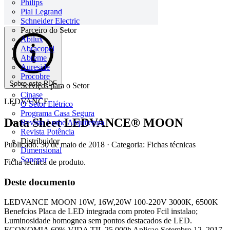
Philips
Pial Legrand
Schneider Electric
Parceiro do Setor
Abilux
Abracopel
Abreme
Aureside
Procobre
Sobre este PDF
Serviços para o Setor
Cinase
LEDVANCE
O Setor Elétrico
Programa Casa Segura
Data Sheet LEDVANCE® MOON
Revista Lume Arquitetura
Revista Potência
Distribuidor
Publicado: 30 de maio de 2018
· Categoria: Fichas técnicas
Dimensional
Sonepar
Ficha técnica de produto.
Deste documento
LEDVANCE MOON 10W, 16W,20W 100-220V 3000K, 6500K
Benefcios Placa de LED integrada com proteo Fcil instalao;
Luminosidade homognea sem pontos destacados de LED.
ECONOMIA 60% VIDA TIL 25.000h Aplicao Setembro 12, 2017