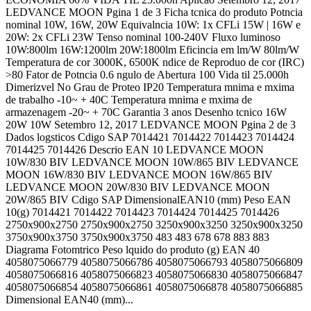
LEDVANCE MOON Pgina 1 de 3 Ficha tcnica do produto Potncia
nominal 10W, 16W, 20W Equivalncia 10W: 1x CFLi 15W | 16W e
20W: 2x CFLi 23W Tenso nominal 100-240V Fluxo luminoso
10W:800lm 16W:1200lm 20W:1800lm Eficincia em lm/W 80lm/W
Temperatura de cor 3000K, 6500K ndice de Reproduo de cor (IRC)
>80 Fator de Potncia 0.6 ngulo de Abertura 100 Vida til 25.000h
Dimerizvel No Grau de Proteo IP20 Temperatura mnima e mxima
de trabalho -10~ + 40C Temperatura mnima e mxima de
armazenagem -20~ + 70C Garantia 3 anos Desenho tcnico 16W
20W 10W Setembro 12, 2017 LEDVANCE MOON Pgina 2 de 3
Dados logsticos Cdigo SAP 7014421 7014422 7014423 7014424
7014425 7014426 Descrio EAN 10 LEDVANCE MOON
10W/830 BIV LEDVANCE MOON 10W/865 BIV LEDVANCE
MOON 16W/830 BIV LEDVANCE MOON 16W/865 BIV
LEDVANCE MOON 20W/830 BIV LEDVANCE MOON
20W/865 BIV Cdigo SAP DimensionalEAN10 (mm) Peso EAN
10(g) 7014421 7014422 7014423 7014424 7014425 7014426
2750x900x2750 2750x900x2750 3250x900x3250 3250x900x3250
3750x900x3750 3750x900x3750 483 483 678 678 883 883
Diagrama Fotomtrico Peso lquido do produto (g) EAN 40
4058075066779 4058075066786 4058075066793 4058075066809
4058075066816 4058075066823 4058075066830 4058075066847
4058075066854 4058075066861 4058075066878 4058075066885
Dimensional EAN40 (mm)...