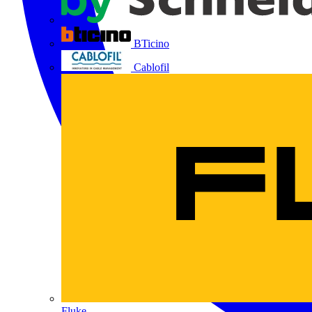
BTicino
Cablofil
Fluke