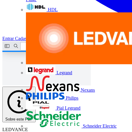
HDL
Entrar
Cadastrar
Legrand
Nexans
Philips
Pial Legrand
Sobre este PDF
Schneider Electric
LEDVANCE