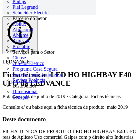
Philips
Pial Legrand
Schneider Electric
Parceiro do Setor
Abilux
Abracopel
Abreme
Aureside
Procobre
Sobre este PDF
Serviços para o Setor
Cinase
LEDVANCE
O Setor Elétrico
Programa Casa Segura
Ficha técnica | LED HO HIGHBAY E40
Revista Lume Arquitetura
Revista Potência
UFO da LEDVANCE
Distribuidor
Dimensional
Publicado: 24 de junho de 2019
· Categoria: Fichas técnicas
Sonepar
Consulte e/ ou baixe aqui a ficha técnica de produto, maio 2019
Deste documento
FICHA TCNICA DE PRODUTO LED HO HIGHBAY E40 UFO
reas de Aplicao Uso comercial Galpes com p direito alto Industrias