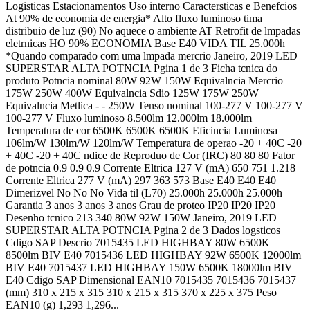
Logisticas Estacionamentos Uso interno Caractersticas e Benefcios
At 90% de economia de energia* Alto fluxo luminoso tima
distribuio de luz (90) No aquece o ambiente AT Retrofit de lmpadas
eletrnicas HO 90% ECONOMIA Base E40 VIDA TIL 25.000h
*Quando comparado com uma lmpada mercrio Janeiro, 2019 LED
SUPERSTAR ALTA POTNCIA Pgina 1 de 3 Ficha tcnica do
produto Potncia nominal 80W 92W 150W Equivalncia Mercrio
175W 250W 400W Equivalncia Sdio 125W 175W 250W
Equivalncia Metlica - - 250W Tenso nominal 100-277 V 100-277 V
100-277 V Fluxo luminoso 8.500lm 12.000lm 18.000lm
Temperatura de cor 6500K 6500K 6500K Eficincia Luminosa
106lm/W 130lm/W 120lm/W Temperatura de operao -20 + 40C -20
+ 40C -20 + 40C ndice de Reproduo de Cor (IRC) 80 80 80 Fator
de potncia 0.9 0.9 0.9 Corrente Eltrica 127 V (mA) 650 751 1.218
Corrente Eltrica 277 V (mA) 297 363 573 Base E40 E40 E40
Dimerizvel No No No Vida til (L70) 25.000h 25.000h 25.000h
Garantia 3 anos 3 anos 3 anos Grau de proteo IP20 IP20 IP20
Desenho tcnico 213 340 80W 92W 150W Janeiro, 2019 LED
SUPERSTAR ALTA POTNCIA Pgina 2 de 3 Dados logsticos
Cdigo SAP Descrio 7015435 LED HIGHBAY 80W 6500K
8500lm BIV E40 7015436 LED HIGHBAY 92W 6500K 12000lm
BIV E40 7015437 LED HIGHBAY 150W 6500K 18000lm BIV
E40 Cdigo SAP Dimensional EAN10 7015435 7015436 7015437
(mm) 310 x 215 x 315 310 x 215 x 315 370 x 225 x 375 Peso
EAN10 (g) 1,293 1,296...