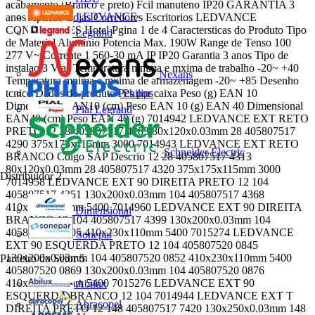
acabamento (Branco e preto) Fcil manuteno IP20 GARANTIA 3
LEDVANCE
anos Aplicao Lojas Corredores Escritorios LEDVANCE
CONECTORES Hotel Pgina 1 de 4 Caractersticas do Produto Tipo
Legrand
de Material Aluminio Potencia Max. 190W Range de Tenso 100
277 V~ Corrente 1 560-30 mA IP IP20 Garantia 3 anos Tipo de
instalao 3 Vias Temperatura mnima e mxima de trabalho -20~ +40
Nexans
Temperatura mnima e mxima de armazenagem -20~ +85 Desenho
tcnico Dados do produto Pcs por caixa Peso (g) EAN 10
Philips
Dimensional EAN10 (cm) Peso EAN 10 (g) EAN 40 Dimensional
Pial Legrand
EAN40 (cm) Peso EAN 40 (g) 7014942 LEDVANCE EXT RETO
PRETO 12 28 405807517 4283 80x120x0.03mm 28 405807517
4290 375x175x115mm 3000 7014943 LEDVANCE EXT RETO
Schneider Electric
BRANCO Cdigo SAP Descrio 12 28 405807517 4313
80x120x0.03mm 28 405807517 4320 375x175x115mm 3000
Distribuidor
2
7014958 LEDVANCE EXT 90 DIREITA PRETO 12 104
405807517 4351 130x200x0.03mm 104 405807517 4368
410x230x110mm 5400 7014960 LEDVANCE EXT 90 DIREITA
Dimensional
BRANCO 12 104 405807517 4399 130x200x0.03mm 104
405807517 4405 410x230x110mm 5400 7015274 LEDVANCE
Sonepar
EXT 90 ESQUERDA PRETO 12 104 405807520 0845
130x200x0.03mm 104 405807520 0852 410x230x110mm 5400
Parceiro do Setor
5
405807520 0869 130x200x0.03mm 104 405807520 0876
410x230x110mm 5400 7015276 LEDVANCE EXT 90
Abilux
ESQUERDA BRANCO 12 104 7014944 LEDVANCE EXT T
Abracopel
DIREITA PRETO 12 148 405807517 7420 130x250x0.03mm 148