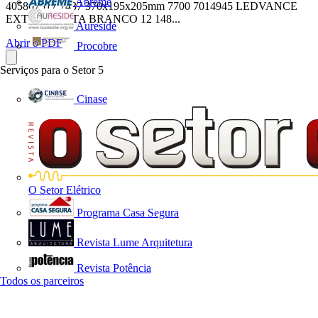
Abreme
405807517 7437 370x195x205mm 7700 7014945 LEDVANCE
EXT T DIREITA BRANCO 12 148...
Aureside
Abrir o PDF
Procobre
Serviços para o Setor
5
Cinase
O Setor Elétrico
Programa Casa Segura
Revista Lume Arquitetura
Revista Potência
Todos os parceiros