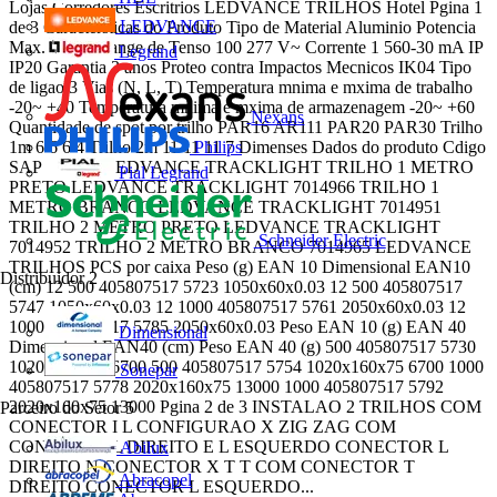
Lojas Corredores Escritrios LEDVANCE TRILHOS Hotel Pgina 1
LEDVANCE
de 3 Caractersticas do Produto Tipo de Material Aluminio Potencia
Max. 190W Range de Tenso 100 277 V~ Corrente 1 560-30 mA IP
Legrand
IP20 Garantia 3 anos Proteo contra Impactos Mecnicos IK04 Tipo
de ligao 3 Vias (N, L, T) Temperatura mnima e mxima de trabalho
-20~ +40 Temperatura mnima e mxima de armazenagem -20~ +60
Nexans
Quantidade de spot por trilho PAR16 AR111 PAR20 PAR30 Trilho
1m 6 6 6 4 Trilho 2m 11 11 11 7 Dimenses Dados do produto Cdigo
Philips
SAP Descrio LEDVANCE TRACKLIGHT TRILHO 1 METRO
Pial Legrand
PRETO LEDVANCE TRACKLIGHT 7014966 TRILHO 1
METRO BRANCO LEDVANCE TRACKLIGHT 7014951
TRILHO 2 METRO PRETO LEDVANCE TRACKLIGHT
Schneider Electric
7014952 TRILHO 2 METRO BRANCO 7014965 LEDVANCE
TRILHOS PCS por caixa Peso (g) EAN 10 Dimensional EAN10
Distribuidor
2
(cm) 12 500 405807517 5723 1050x60x0.03 12 500 405807517
5747 1050x60x0.03 12 1000 405807517 5761 2050x60x0.03 12
1000 405807517 5785 2050x60x0.03 Peso EAN 10 (g) EAN 40
Dimensional
Dimensional EAN40 (cm) Peso EAN 40 (g) 500 405807517 5730
1020x160x75 6700 500 405807517 5754 1020x160x75 6700 1000
Sonepar
405807517 5778 2020x160x75 13000 1000 405807517 5792
2020x160x75 13000 Pgina 2 de 3 INSTALAO 2 TRILHOS COM
Parceiro do Setor
5
CONECTOR I L CONFIGURAO X ZIG ZAG COM
CONECTOR L DIREITO E L ESQUERDO CONECTOR L
Abilux
DIREITO N CONECTOR X T T COM CONECTOR T
Abracopel
DIREITO CONECTOR L ESQUERDO...