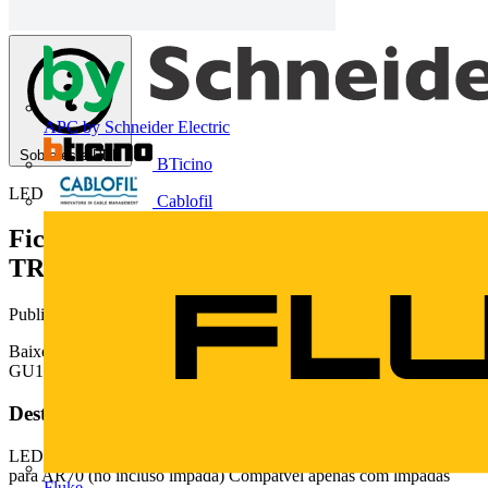
APC by Schneider Electric
Sobre este PDF
BTicino
LEDVANCE
Cablofil
Ficha técnica LEDVANCE®
TRACKLIGHT AR70 GU10
Publicado: 7 de dezembro de 2018
· Categoria: Fichas técnicas
Baixe aqui a ficha técnica LEDVANCE® TRACKLIGHT AR70
GU10
Deste documento
LEDVANCE TRACKLIGHT AR70 GU10 Beneficios Luminria
para AR70 (no incluso lmpada) Compatvel apenas com lmpadas
Fluke