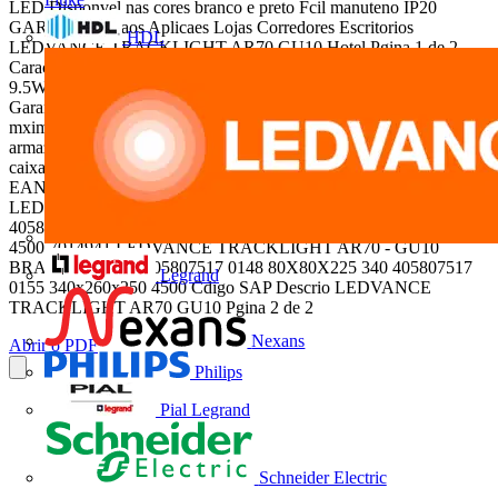
LED Disponvel nas cores branco e preto Fcil manuteno IP20
GARANTIA 3 aos Aplicaes Lojas Corredores Escritorios
HDL
LEDVANCE TRACKLIGHT AR70 GU10 Hotel Pgina 1 de 2
Caracterstica do Produto Tipo de Material Aluminio Potencia Max.
9.5W Range de Tenso 100 240 V~ Corrente 83-48 mA IP IP20
Garantia 3 anos Tipo de instalao 3 Vias Temperatura mnima e
mxima de trabalho -20~ +40 Temperatura mnima e mxima de
armazenagem -20~ +85 Desenho tcnico Dados do produto Pcs por
caixa Peso (g) EAN 10 Dimensional EAN10 (cm) Peso EAN 10 (g)
EAN 40 Dimensional EAN40 (cm) Peso EAN 40 (g) 7014940
LEDVANCE TRACKLIGHT AR70 - GU10 PRETO 12 290
405807517 0124 80X80X225 340 405807517 0131 340x260x250
4500 7014941 LEDVANCE TRACKLIGHT AR70 - GU10
BRANCO 12 290 405807517 0148 80X80X225 340 405807517
Legrand
0155 340x260x250 4500 Cdigo SAP Descrio LEDVANCE
TRACKLIGHT AR70 GU10 Pgina 2 de 2
Nexans
Abrir o PDF
Philips
Pial Legrand
Schneider Electric