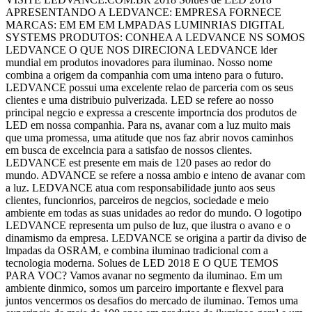
APRESENTANDO A LEDVANCE: EMPRESA FORNECE
MARCAS: EM EM EM LMPADAS LUMINRIAS DIGITAL
SYSTEMS PRODUTOS: CONHEA A LEDVANCE NS SOMOS
LEDVANCE O QUE NOS DIRECIONA LEDVANCE lder
mundial em produtos inovadores para iluminao. Nosso nome
combina a origem da companhia com uma inteno para o futuro.
LEDVANCE possui uma excelente relao de parceria com os seus
clientes e uma distribuio pulverizada. LED se refere ao nosso
principal negcio e expressa a crescente importncia dos produtos de
LED em nossa companhia. Para ns, avanar com a luz muito mais
que uma promessa, uma atitude que nos faz abrir novos caminhos
em busca de excelncia para a satisfao de nossos clientes.
LEDVANCE est presente em mais de 120 pases ao redor do
mundo. ADVANCE se refere a nossa ambio e inteno de avanar com
a luz. LEDVANCE atua com responsabilidade junto aos seus
clientes, funcionrios, parceiros de negcios, sociedade e meio
ambiente em todas as suas unidades ao redor do mundo. O logotipo
LEDVANCE representa um pulso de luz, que ilustra o avano e o
dinamismo da empresa. LEDVANCE se origina a partir da diviso de
lmpadas da OSRAM, e combina iluminao tradicional com a
tecnologia moderna. Solues de LED 2018 E O QUE TEMOS
PARA VOC? Vamos avanar no segmento da iluminao. Em um
ambiente dinmico, somos um parceiro importante e flexvel para
juntos vencermos os desafios do mercado de iluminao. Temos uma