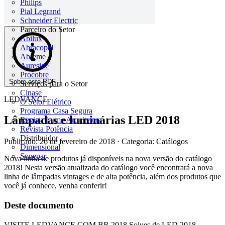
Philips
Pial Legrand
Schneider Electric
Parceiro do Setor
Abilux
Abracopel
Abreme
Aureside
Procobre
Sobre este PDF
Serviços para o Setor
Cinase
LEDVANCE
O Setor Elétrico
Programa Casa Segura
Lâmpadas e luminárias LED 2018
Revista Lume Arquitetura
Revista Potência
Distribuidor
Publicado: 26 de fevereiro de 2018
· Categoria: Catálogos
Dimensional
Sonepar
Nova linha de produtos já disponíveis na nova versão do catálogo
2018! Nesta versão atualizada do catálogo você encontrará a nova
linha de lâmpadas vintages e de alta potência, além dos produtos que
você já conhece, venha conferir!
Deste documento
VISITE LEDVANCE.COM.BR 2018 Solues de LED 2018