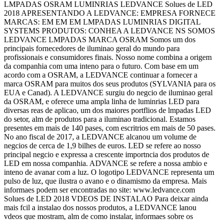
LMPADAS OSRAM LUMINRIAS LEDVANCE Solues de LED
2018 APRESENTANDO A LEDVANCE: EMPRESA FORNECE
MARCAS: EM EM EM LMPADAS LUMINRIAS DIGITAL
SYSTEMS PRODUTOS: CONHEA A LEDVANCE NS SOMOS
LEDVANCE LMPADAS MARCA OSRAM Somos um dos
principais fornecedores de iluminao geral do mundo para
profissionais e consumidores finais. Nosso nome combina a origem
da companhia com uma inteno para o futuro. Com base em um
acordo com a OSRAM, a LEDVANCE continuar a fornecer a
marca OSRAM para muitos dos seus produtos (SYLVANIA para os
EUA e Canad). A LEDVANCE surgiu do negcio de iluminao geral
da OSRAM, e oferece uma ampla linha de luminrias LED para
diversas reas de aplicao, um dos maiores portflios de lmpadas LED
do setor, alm de produtos para a iluminao tradicional. Estamos
presentes em mais de 140 pases, com escritrios em mais de 50 pases.
No ano fiscal de 2017, a LEDVANCE alcanou um volume de
negcios de cerca de 1,9 bilhes de euros. LED se refere ao nosso
principal negcio e expressa a crescente importncia dos produtos de
LED em nossa companhia. ADVANCE se refere a nossa ambio e
inteno de avanar com a luz. O logotipo LEDVANCE representa um
pulso de luz, que ilustra o avano e o dinamismo da empresa. Mais
informaes podem ser encontradas no site: www.ledvance.com
Solues de LED 2018 VDEOS DE INSTALAO Para deixar ainda
mais fcil a instalao dos nossos produtos, a LEDVANCE lanou
vdeos que mostram, alm de como instalar, informaes sobre os