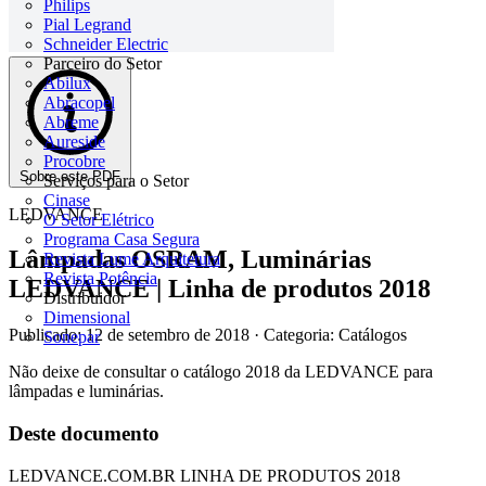
Philips
Pial Legrand
Schneider Electric
Parceiro do Setor
Abilux
Abracopel
Abreme
Aureside
Procobre
Sobre este PDF
Serviços para o Setor
Cinase
LEDVANCE
O Setor Elétrico
Programa Casa Segura
Lâmpadas OSRAM, Luminárias
Revista Lume Arquitetura
Revista Potência
LEDVANCE | Linha de produtos 2018
Distribuidor
Dimensional
Publicado: 12 de setembro de 2018
· Categoria: Catálogos
Sonepar
Não deixe de consultar o catálogo 2018 da LEDVANCE para
lâmpadas e luminárias.
Deste documento
LEDVANCE.COM.BR LINHA DE PRODUTOS 2018