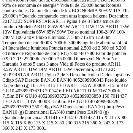
90% de economia de energia* Vida til de 25.000 horas Robusta
contra vibraes Gerao eficiente de luz ECONOMIA 90% VIDA TIL
25.000h *Quando comparado com uma lmpada halgena Dezembro,
2017 LED SUPERSTAR AR111 Pgina 1 de 3 Ficha tcnica do
produto Modelo AR111 8.5W 8.5W AR111 11W 11W AR111 13W
13W Equivalncia 65W 65W 90W Tenso nominal 100-240V 100-
240 V 100-240V Fluxo luminoso 715 lm 715 lm 1250 lm
Temperatura de cor 3000K 3000K 3000K ngulo de abertura 24 24
24 Intensidade luminosa Potncia nominal 2.500 cd 2.500 cd 5.200
cd ndice de Reproduo de cor (IRC) >80 >80 >80 Fator de potncia
0.9 0.7 0.9 25.000h 25.000h 25.000h Dimerizvel No Sim No
Garantia 3 anos 5 anos 3 anos Vida til Fotos do produto AR111
8.5W AR111 11W DIM AR111 13W Dezembro, 2017 LED
SUPERSTAR AR111 Pgina 2 de 3 Desenho tcnico Dados logsticos
Cdigo SAP Descrio EAN10 EAN40 4052899936843 Peso lquido
do produto (g) 165 7011415 LED AR111 8.5W 3000K 715lm BIV
GU10 405899936713 7011416 LED AR111 DIM 11W 3000K
715lm BIV GU10 4052899936720 4052899936850 150 7011437
LED AR111 13W 3000K 1250lm BIV GU10 405899936829
405899936959 250 Cdigo SAP Dimensional EAN10 (mm) Peso
EAN10 (g) Dimensional EAN40 (mm) Peso EAN40 (g)
Quantidade por caixa 7011415 7011416 7011437 115 X 115 X 80
115 X 115 X 80 115 X 115 X 80 230 315 215 360 X 243 X 173
360 X 243 X 173 360...