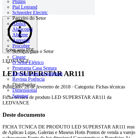
Philips
Pial Legrand
Schneider Electric
Parceiro do Setor
Abilux
Abracopel
Abreme
Aureside
Procobre
Sobre este PDF
Serviços para o Setor
Cinase
LEDVANCE
O Setor Elétrico
Programa Casa Segura
LED SUPERSTAR AR111
Revista Lume Arquitetura
Revista Potência
Distribuidor
Publicado: 26 de fevereiro de 2018
· Categoria: Fichas técnicas
Dimensional
Sonepar
Ficha técnica de produto LED SUPERSTAR AR111 da
LEDVANCE
Deste documento
FICHA TCNICA DE PRODUTO LED SUPERSTAR AR111 reas
de Aplicao Lojas, Galerias e Museus Hotis Pontos de venda a varejo
e showroom Fonte de luz direcional Caractersticas e Benefcios At