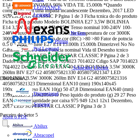
E14 e E27 ECONOMIA 90% VIDA TIL 15.000h *Quando
LEDVANCE
comparado com uma lmpada incandescente Dezembro, 2017 LED
Legrand
SUPERSTAR CLASSIC P Pgina 1 de 3 Ficha tcnica do do produto
Ficha tcnica produto Modelo BOLINHA E27 3,5W BOLINHA
E14 3,5W Equivalncia 25W 25W Tenso nominal 100-240V 100-
Nexans
240V Fluxo luminoso 260 lm 260 lm Temperatura de cor 3000K
3000K ndice de Reproduo de cor (IRC) >80 >80 Fator de potncia
Philips
0.5 0.5 Tipo de base E27 E14 15.000h 15.000h Dimerizvel No No
Pial Legrand
Garantia 3 anos 3 anos Potncia nominal Vida til Desenho tcnico
Dezembro, 2017 LED SUPERSTAR CLASSIC P Pgina 2 de 3
Dados logsticos Cdigo SAP 7014023 7014022 Cdigo SAP 7014023
7014022 Descrio EAN 10 EAN 40 LED BOLINHA 3.5W 3000K
Schneider Electric
260lm BIV E27 G2 4058075821330 4058075821347 LED
BOLINHA 3.5W 3000K 260lm BIV E14 G2 4058075821316
Distribuidor
2
4058075821323 Dimensional EAN10 (mm) 190x140x45
190x140x45 Peso EAN 10(g) 50 47,8 Dimensional EAN40 (mm)
Dimensional
159x205x975 159x205x949 Peso lquido do produto (g) 29 27 Peso
EAN 40 (g) Quantidade por caixa 975 949 12x1 12x1 Dezembro,
Sonepar
2017 LED SUPERSTAR CLASSIC P Pgina 3 de 3
Parceiro do Setor
5
Abrir o PDF
Abilux
Abracopel