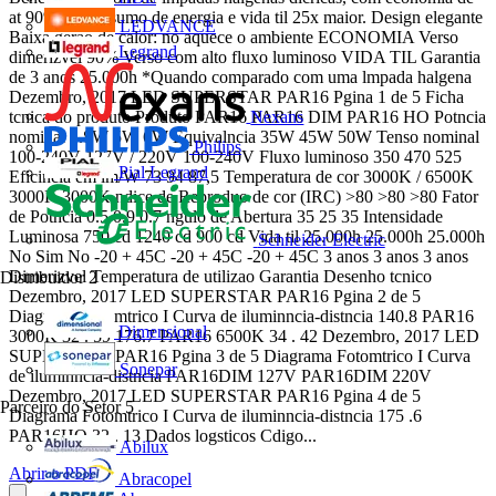
at 90% no consumo de energia e vida til 25x maior. Design elegante
LEDVANCE
Baixa gerao de calor: no aquece o ambiente ECONOMIA Verso
Legrand
dimerizvel 90% Verso com alto fluxo luminoso VIDA TIL Garantia
de 3 anos 25.000h *Quando comparado com uma lmpada halgena
Dezembro, 2017 LED SUPERSTAR PAR16 Pgina 1 de 5 Ficha
Nexans
tcnica do produto Produto PAR16 PAR16 DIM PAR16 HO Potncia
nominal 4.8W 5W 6W Equivalncia 35W 45W 50W Tenso nominal
Philips
100-240V 127V / 220V 100-240V Fluxo luminoso 350 470 525
Pial Legrand
Eficincia em lm/W 73 94 87,5 Temperatura de cor 3000K / 6500K
3000K 3000K ndice de Reproduo de cor (IRC) >80 >80 >80 Fator
de Potncia 0.5 0.9 0.7 ngulo de Abertura 35 25 35 Intensidade
Luminosa 750 cd 1240 cd 900 cd Vida til 25.000h 25.000h 25.000h
Schneider Electric
No Sim No -20 + 45C -20 + 45C -20 + 45C 3 anos 3 anos 3 anos
Dimerizvel Temperatura de utilizao Garantia Desenho tcnico
Distribuidor
2
Dezembro, 2017 LED SUPERSTAR PAR16 Pgina 2 de 5
Diagrama Fotomtrico I Curva de iluminncia-distncia 140.8 PAR16
Dimensional
3000K 32 . 59 176.7 PAR16 6500K 34 . 42 Dezembro, 2017 LED
SUPERSTAR PAR16 Pgina 3 de 5 Diagrama Fotomtrico I Curva
Sonepar
de iluminncia-distncia PAR16DIM 127V PAR16DIM 220V
Dezembro, 2017 LED SUPERSTAR PAR16 Pgina 4 de 5
Parceiro do Setor
5
Diagrama Fotomtrico I Curva de iluminncia-distncia 175 .6
PAR16HO 32 . 13 Dados logsticos Cdigo...
Abilux
Abrir o PDF
Abracopel