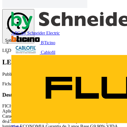
APC by Schneider Electric
Sobre este PDF
BTicino
LEDVANCE
Cablofil
LED SUPERSTAR PIN
Publicado: 26 de fevereiro de 2018
· Categoria: Fichas técnicas
Ficha técnica de produto LED SUPERSTAR PIN da LEDVANCE
Deste documento
FICHA TCNICA DE PRODUTO LED SUPERSTAR PIN reas de
Aplicao Uso residencial Ideal para arandelas Iluminao decorativa
Caractersticas e Benefcios At 90% de economia de energia* Vida til
de 15.000h Produto compacto que se adapta a diferentes tipos de
luminrias ECONOMIA Garantia de 3 anos Base G9 90% VIDA
Fluke