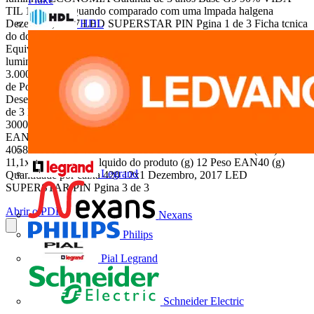
TIL 15.000h *Quando comparado com uma lmpada halgena
HDL
Dezembro, 2017 LED SUPERSTAR PIN Pgina 1 de 3 Ficha tcnica
do do produto Ficha tcnica produto Potncia nominal 2.5W
Equivalncia com halgena 25W Tenso nominal 100-240V Fluxo
luminoso 220 lm ngulo de abertura () 300 Temperatura de cor
3.000K (Luz Amarela) ndice de Reproduo de cor (IRC) >80 Fator
de Potncia 0.5 Vida til 15.000h Dimerizvel No Garantia 3 anos
Desenho tcnico Dezembro, 2017 LED SUPERSTAR PIN Pgina 2
de 3 Dados logsticos Cdigo SAP Descrio 7014380 LED PIN 2.5W
3000K 220lm BIV G9 G2 Cdigo SAP 7014380 Dimensional
EAN10 (mm) 9,8x14,9x15 EAN 10 Peso EAN10 (g) 21 EAN 40
4058075813878 4058075813885 Dimensional EAN40 (mm)
11,1x15,8x420 Peso lquido do produto (g) 12 Peso EAN40 (g)
Legrand
Quantidade por caixa 420 12x1 Dezembro, 2017 LED
SUPERSTAR PIN Pgina 3 de 3
Abrir o PDF
Nexans
Philips
Pial Legrand
Schneider Electric