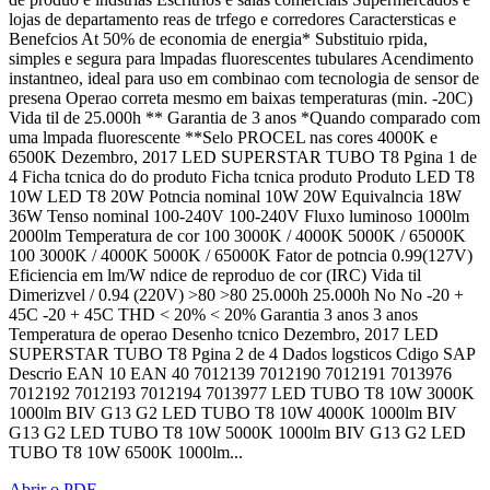
lojas de departamento reas de trfego e corredores Caractersticas e
Benefcios At 50% de economia de energia* Substituio rpida,
simples e segura para lmpadas fluorescentes tubulares Acendimento
instantneo, ideal para uso em combinao com tecnologia de sensor de
presena Operao correta mesmo em baixas temperaturas (min. -20C)
Vida til de 25.000h ** Garantia de 3 anos *Quando comparado com
uma lmpada fluorescente **Selo PROCEL nas cores 4000K e
6500K Dezembro, 2017 LED SUPERSTAR TUBO T8 Pgina 1 de
4 Ficha tcnica do do produto Ficha tcnica produto Produto LED T8
10W LED T8 20W Potncia nominal 10W 20W Equivalncia 18W
36W Tenso nominal 100-240V 100-240V Fluxo luminoso 1000lm
2000lm Temperatura de cor 100 3000K / 4000K 5000K / 65000K
100 3000K / 4000K 5000K / 65000K Fator de potncia 0.99(127V)
Eficiencia em lm/W ndice de reproduo de cor (IRC) Vida til
Dimerizvel / 0.94 (220V) >80 >80 25.000h 25.000h No No -20 +
45C -20 + 45C THD < 20% < 20% Garantia 3 anos 3 anos
Temperatura de operao Desenho tcnico Dezembro, 2017 LED
SUPERSTAR TUBO T8 Pgina 2 de 4 Dados logsticos Cdigo SAP
Descrio EAN 10 EAN 40 7012139 7012190 7012191 7013976
7012192 7012193 7012194 7013977 LED TUBO T8 10W 3000K
1000lm BIV G13 G2 LED TUBO T8 10W 4000K 1000lm BIV
G13 G2 LED TUBO T8 10W 5000K 1000lm BIV G13 G2 LED
TUBO T8 10W 6500K 1000lm...
Abrir o PDF