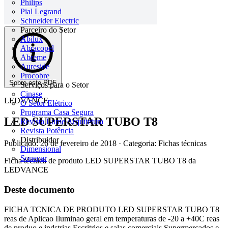
Philips
Pial Legrand
Schneider Electric
Parceiro do Setor
Abilux
Abracopel
Abreme
Aureside
Procobre
Sobre este PDF
Serviços para o Setor
Cinase
LEDVANCE
O Setor Elétrico
Programa Casa Segura
LED SUPERSTAR TUBO T8
Revista Lume Arquitetura
Revista Potência
Distribuidor
Publicado: 26 de fevereiro de 2018
· Categoria: Fichas técnicas
Dimensional
Sonepar
Ficha técnica de produto LED SUPERSTAR TUBO T8 da
LEDVANCE
Deste documento
FICHA TCNICA DE PRODUTO LED SUPERSTAR TUBO T8
reas de Aplicao Iluminao geral em temperaturas de -20 a +40C reas
de produo e indstrias Escritrios e salas comerciais Supermercados e