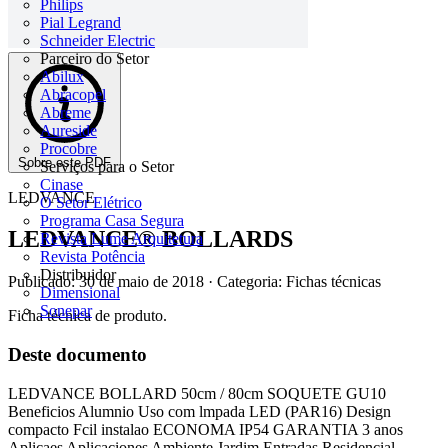
Philips
Pial Legrand
Schneider Electric
Parceiro do Setor
Abilux
Abracopel
Abreme
Aureside
Procobre
Sobre este PDF
Serviços para o Setor
Cinase
LEDVANCE
O Setor Elétrico
Programa Casa Segura
LEDVANCE® BOLLARDS
Revista Lume Arquitetura
Revista Potência
Distribuidor
Publicado: 30 de maio de 2018
· Categoria: Fichas técnicas
Dimensional
Sonepar
Ficha técnica de produto.
Deste documento
LEDVANCE BOLLARD 50cm / 80cm SOQUETE GU10
Beneficios Alumnio Uso com lmpada LED (PAR16) Design
compacto Fcil instalao ECONOMA IP54 GARANTIA 3 anos
Aplicaes Aplicaciones Ambiente Jardim Entradas Residencial