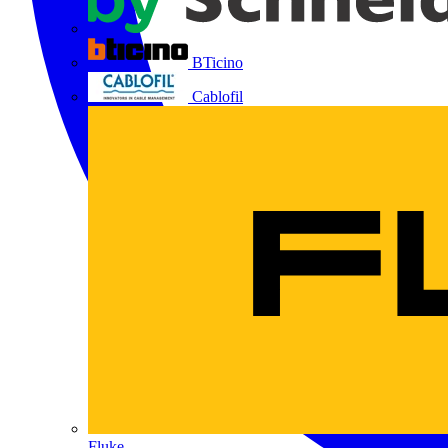
BTicino
Cablofil
Fluke