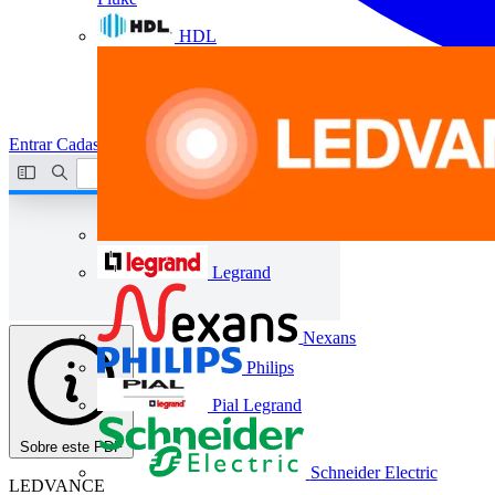
HDL
Entrar
Cadastrar
Legrand
Nexans
Philips
Pial Legrand
Sobre este PDF
Schneider Electric
LEDVANCE