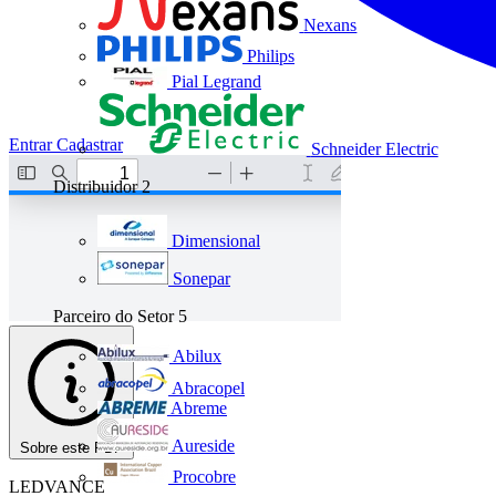
Nexans
Philips
Pial Legrand
Entrar
Cadastrar
Schneider Electric
Distribuidor
2
Dimensional
Sonepar
Parceiro do Setor
5
Abilux
Abracopel
Abreme
Aureside
Sobre este PDF
Procobre
LEDVANCE