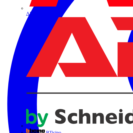
ABB
BTicino