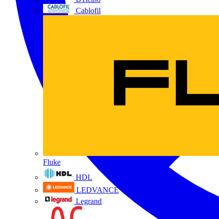
Cablofil
Fluke
HDL
LEDVANCE
Legrand