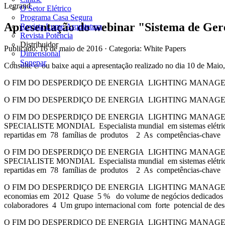
Legrand
O Setor Elétrico
Programa Casa Segura
Apresentação do webinar "Sistema de Ger
Revista Lume Arquitetura
Revista Potência
Distribuidor
Publicado: 16 de maio de 2016
· Categoria: White Papers
Dimensional
Sonepar
Consulte e/ ou baixe aqui a apresentação realizado no dia 10 de Ma
O FIM DO DESPERDIÇO DE ENERGIA LIGHTING MANAGEMEN
O FIM DO DESPERDIÇO DE ENERGIA LIGHTING MANAGEMEN
O FIM DO DESPERDIÇO DE ENERGIA LIGHTING MANAGEMEN
SPECIALISTE MONDIAL Especialista mundial em sistemas elétricos e 
repartidas em 78 famílias de produtos 2 As competências-chave
O FIM DO DESPERDIÇO DE ENERGIA LIGHTING MANAGEMEN
SPECIALISTE MONDIAL Especialista mundial em sistemas elétricos e 
repartidas em 78 famílias de produtos 2 As competências-chave
O FIM DO DESPERDIÇO DE ENERGIA LIGHTING MANAGEMENT | 
economias em 2012 Quase 5 % do volume de negócios dedicados à
colaboradores 4 Um grupo internacional com forte potencial de de
O FIM DO DESPERDIÇO DE ENERGIA LIGHTING MANAGEMENT | 