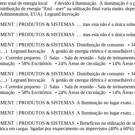
otal de energia local é devido à iluminação. A iluminação é o pri
tribuição de energia “End - user” na utilização final varia muito, de
ion Administration, EUA) Legrand Inovação
RODUTOS & SISTEMAS … mas esta não é a única solução Clar
RODUTOS & SISTEMAS … mas esta não é a única solução Clar
PRODUTOS & SISTEMAS Distribuição de consumo • 34% Clim
s…) Legrand Inovação A gestão de energia elétrica é aconselhável da 
ngo - Corredor pequeno  Salas - Sala de reunião - Sala de treiname
 iluminação • 58% Escritórios • 24% Áreas de circulação • 14% 
PRODUTOS & SISTEMAS Distribuição de consumo • 34% Clim
s…) Legrand Inovação A gestão de energia elétrica é aconselhável da 
ngo - Corredor pequeno  Salas - Sala de reunião - Sala de treiname
 iluminação • 58% Escritórios • 24% Áreas de circulação • 14% 
ODUTOS & SISTEMAS A Iluminação no lugar exato... ... no m
ODUTOS & SISTEMAS A Iluminação no lugar exato... ... no m
 PRODUTOS & SISTEMAS • Benefícios na utilização de sis
elétrica em cargas ligadas por esquecimento ou imprevistos (40% a 