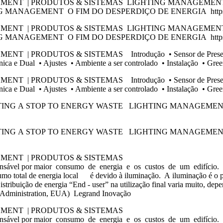
EMENT | PRODUTOS & SISTEMAS LIGHTING MANAGEMEN
 MANAGEMENT O FIM DO DESPERDIÇO DE ENERGIA https://w
EMENT | PRODUTOS & SISTEMAS LIGHTING MANAGEMEN
 MANAGEMENT O FIM DO DESPERDIÇO DE ENERGIA https://w
RODUTOS & SISTEMAS Introdução • Sensor de Presença Conv
Sônica e Dual • Ajustes • Ambiente a ser controlado • Instalação •
RODUTOS & SISTEMAS Introdução • Sensor de Presença Conv
Sônica e Dual • Ajustes • Ambiente a ser controlado • Instalação •
ING A STOP TO ENERGY WASTE LIGHTING MANAGEMEN
ING A STOP TO ENERGY WASTE LIGHTING MANAGEMEN
EMENT | PRODUTOS & SISTEMAS
sponsável por maior consumo de energia e os custos de um edifício.
otal de energia local é devido à iluminação. A iluminação é o pri
tribuição de energia “End - user” na utilização final varia muito, de
ion Administration, EUA) Legrand Inovação
EMENT | PRODUTOS & SISTEMAS
sponsável por maior consumo de energia e os custos de um edifício.