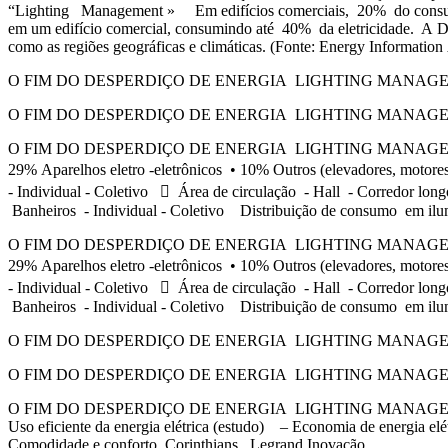
“Lighting Management » Em edifícios comerciais, 20% do consumo t
em um edifício comercial, consumindo até 40% da eletricidade. A Dis
como as regiões geográficas e climáticas. (Fonte: Energy Informat
O FIM DO DESPERDIÇO DE ENERGIA LIGHTING MANAGEMENT | P
O FIM DO DESPERDIÇO DE ENERGIA LIGHTING MANAGEMENT | P
O FIM DO DESPERDIÇO DE ENERGIA LIGHTING MANAGEMENT | 
29% Aparelhos eletro -eletrônicos • 10% Outros (elevadores, motore
- Individual - Coletivo  Área de circulação - Hall - Corredor lo
Banheiros - Individual - Coletivo Distribuição de consumo em
O FIM DO DESPERDIÇO DE ENERGIA LIGHTING MANAGEMENT | 
29% Aparelhos eletro -eletrônicos • 10% Outros (elevadores, motore
- Individual - Coletivo  Área de circulação - Hall - Corredor lo
Banheiros - Individual - Coletivo Distribuição de consumo em
O FIM DO DESPERDIÇO DE ENERGIA LIGHTING MANAGEMENT | PR
O FIM DO DESPERDIÇO DE ENERGIA LIGHTING MANAGEMENT | PR
O FIM DO DESPERDIÇO DE ENERGIA LIGHTING MANAGEMENT |
Uso eficiente da energia elétrica (estudo) – Economia de energia 
Comodidade e conforto Corinthians Legrand Inovação