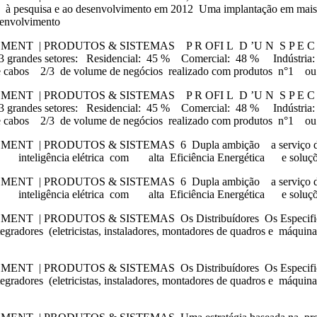
 pesquisa e ao desenvolvimento em 2012 Uma implantação em mais
senvolvimento
T | PRODUTOS & SISTEMAS P R OFI L D ’U N S P E C 
 grandes setores: Residencial: 45 % Comercial: 48 % Indús
abos 2/3 de volume de negócios realizado com produtos n°1 ou
T | PRODUTOS & SISTEMAS P R OFI L D ’U N S P E C 
 grandes setores: Residencial: 45 % Comercial: 48 % Indús
abos 2/3 de volume de negócios realizado com produtos n°1 ou
| PRODUTOS & SISTEMAS 6 Dupla ambição a serviço do cr
 inteligência elétrica com alta Eficiência Energética e soluç
| PRODUTOS & SISTEMAS 6 Dupla ambição a serviço do cr
 inteligência elétrica com alta Eficiência Energética e soluç
| PRODUTOS & SISTEMAS Os Distribuídores Os Especific
Integradores (eletricistas, instaladores, montadores de quadros e máqui
| PRODUTOS & SISTEMAS Os Distribuídores Os Especific
Integradores (eletricistas, instaladores, montadores de quadros e máqui