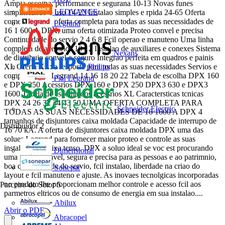
Ampla escolha, performance e segurana 10-13 Novas funes
LEDVANCE
simplificando o uso 14-23 Instalao simples e rpida 24-65 Oferta
comercial Uma oferta completa para todas as suas necessidades de
Legrand
16 1 600 A DPX, uma oferta otimizada Proteo convel e precisa
Continuidade do servio 2 4 6 8 Fcil operao e manuteno Uma linha
completa de acessrios 10 12 Instalao de auxiliares e conexes Sistema
Nexans
de distribuio convel e seguro Integrao perfeita em quadros e painis
XL Oferta XL: a resposta para todas as suas necessidades Servios e
Philips
compromissos Legrand 14 16 18 20 22 Tabela de escolha DPX 160
Pial Legrand
e DPX 250 Acessrios DPX 160 e DPX 250 DPX3 630 e DPX3
1600 Tabela de escolha dos acessrios XL Caractersticas tcnicas
DPX 24 26 32 34 43 50 UMA OFERTA COMPLETA PARA
Schneider Electric
TODAS AS SUAS NECESSIDADES DE 16 1600 A DPX 4
tamanhos de disjuntores caixa moldada Capacidade de interrupo de
Distribuidor
2
16 70 kA. A oferta de disjuntores caixa moldada DPX uma das
solues Legrand para fornecer maior proteo e controle as suas
instalaes em baixa tenso. DPX a soluo ideal se voc est procurando
Dimensional
uma proteo convel, segura e precisa para as pessoas e ao patrimnio,
boa continuidade do servio, fcil instalao, liberdade na criao do
Sonepar
layout e fcil manuteno e ajuste. As inovaes tecnolgicas incorporadas
no produto lhe proporcionam melhor controle e acesso fcil aos
Parceiro do Setor
5
parmetros eltricos ou de consumo de energia em sua instalao....
Abilux
Abrir o PDF
Abracopel