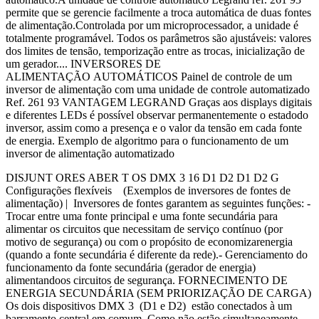
permite que se gerencie facilmente a troca automática de duas fontes
de alimentação.Controlada por um microprocessador, a unidade é
totalmente programável. Todos os parâmetros são ajustáveis: valores
dos limites de tensão, temporização entre as trocas, inicialização de
um gerador.... INVERSORES DE
ALIMENTAÇÃO AUTOMÁTICOS Painel de controle de um
inversor de alimentação com uma unidade de controle automatizado
Ref. 261 93 VANTAGEM LEGRAND Graças aos displays digitais
e diferentes LEDs é possível observar permanentemente o estadodo
inversor, assim como a presença e o valor da tensão em cada fonte
de energia. Exemplo de algoritmo para o funcionamento de um
inversor de alimentação automatizado
DISJUNT ORES ABER T OS DMX 3 16 D1 D2 D1 D2 G
Configurações flexíveis (Exemplos de inversores de fontes de
alimentação) | Inversores de fontes garantem as seguintes funções: -
Trocar entre uma fonte principal e uma fonte secundária para
alimentar os circuitos que necessitam de serviço contínuo (por
motivo de segurança) ou com o propósito de economizarenergia
(quando a fonte secundária é diferente da rede).- Gerenciamento do
funcionamento da fonte secundária (gerador de energia)
alimentandoos circuitos de segurança. FORNECIMENTO DE
ENERGIA SECUNDÁRIA (SEM PRIORIZAÇÃO DE CARGA)
Os dois dispositivos DMX 3 (D1 e D2) estão conectados à um
barramento central em comum. Como não estão simultaneamente