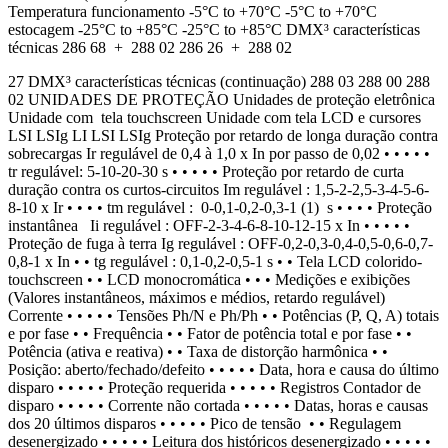
Temperatura funcionamento -5°C to +70°C -5°C to +70°C
estocagem -25°C to +85°C -25°C to +85°C DMX³ características
técnicas 286 68 + 288 02 286 26 + 288 02
27 DMX³ características técnicas (continuação) 288 03 288 00 288
02 UNIDADES DE PROTEÇÃO Unidades de proteção eletrônica
Unidade com tela touchscreen Unidade com tela LCD e cursores
LSI LSIg LI LSI LSIg Proteção por retardo de longa duração contra
sobrecargas Ir regulável de 0,4 à 1,0 x In por passo de 0,02 • • • • •
tr regulável: 5-10-20-30 s • • • • • Proteção por retardo de curta
duração contra os curtos-circuitos Im regulável : 1,5-2-2,5-3-4-5-6-
8-10 x Ir • • • • tm regulável : 0-0,1-0,2-0,3-1 (1) s • • • • Proteção
instantânea Ii regulável : OFF-2-3-4-6-8-10-12-15 x In • • • • •
Proteção de fuga à terra Ig regulável : OFF-0,2-0,3-0,4-0,5-0,6-0,7-
0,8-1 x In • • tg regulável : 0,1-0,2-0,5-1 s • • Tela LCD colorido-
touchscreen • • LCD monocromática • • • Medições e exibições
(Valores instantâneos, máximos e médios, retardo regulável)
Corrente • • • • • Tensões Ph/N e Ph/Ph • • Potências (P, Q, A) totais
e por fase • • Frequência • • Fator de potência total e por fase • •
Potência (ativa e reativa) • • Taxa de distorção harmônica • •
Posição: aberto/fechado/defeito • • • • • Data, hora e causa do último
disparo • • • • • Proteção requerida • • • • • Registros Contador de
disparo • • • • • Corrente não cortada • • • • • Datas, horas e causas
dos 20 últimos disparos • • • • • Pico de tensão • • Regulagem
desenergizado • • • • • Leitura dos históricos desenergizado • • • • •