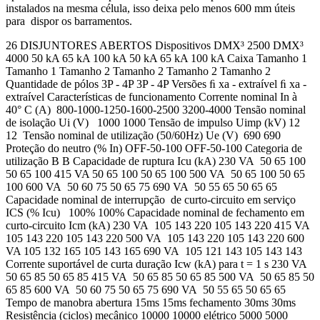
instalados na mesma célula, isso deixa pelo menos 600 mm úteis
para dispor os barramentos.
26 DISJUNTORES ABERTOS Dispositivos DMX³ 2500 DMX³
4000 50 kA 65 kA 100 kA 50 kA 65 kA 100 kA Caixa Tamanho 1
Tamanho 1 Tamanho 2 Tamanho 2 Tamanho 2 Tamanho 2
Quantidade de pólos 3P - 4P 3P - 4P Versões ﬁ xa - extraível ﬁ xa -
extraível Características de funcionamento Corrente nominal In à
40° C (A) 800-1000-1250-1600-2500 3200-4000 Tensão nominal
de isolação Ui (V) 1000 1000 Tensão de impulso Uimp (kV) 12
12 Tensão nominal de utilização (50/60Hz) Ue (V) 690 690
Proteção do neutro (% In) OFF-50-100 OFF-50-100 Categoria de
utilização B B Capacidade de ruptura Icu (kA) 230 VA 50 65 100
50 65 100 415 VA 50 65 100 50 65 100 500 VA 50 65 100 50 65
100 600 VA 50 60 75 50 65 75 690 VA 50 55 65 50 65 65
Capacidade nominal de interrupção de curto-circuito em serviço
ICS (% Icu) 100% 100% Capacidade nominal de fechamento em
curto-circuito Icm (kA) 230 VA 105 143 220 105 143 220 415 VA
105 143 220 105 143 220 500 VA 105 143 220 105 143 220 600
VA 105 132 165 105 143 165 690 VA 105 121 143 105 143 143
Corrente suportável de curta duração Icw (kA) para t = 1 s 230 VA
50 65 85 50 65 85 415 VA 50 65 85 50 65 85 500 VA 50 65 85 50
65 85 600 VA 50 60 75 50 65 75 690 VA 50 55 65 50 65 65
Tempo de manobra abertura 15ms 15ms fechamento 30ms 30ms
Resistência (ciclos) mecânico 10000 10000 elétrico 5000 5000