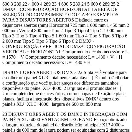
600 3 289 22 4 000 4 289 23 4 600 5 289 24 5 600 6 289 25 2
DMX³ – CONFIGURAÇÃO HORIZONTAL TABELA DE
SELEÇÃO DO COMPRIMENTO DO CABO EXEMPLOS
PARA 3 DISJUNTORES ABERTOS Distância entre os
disjuntores abertos (mm) Horizontal 725 mm 1 000 mm 1 450 mm 2
000 mm Vertical 800 mm Tipo 2 Tipo 3 Tipo 4 Tipo 5 1 000 mm
Tipo 3 Tipo 3 Tipo 4 Tipo 5 1 600 mm Tipo 4 Tipo 5 Tipo 5 Tipo 6
2 000 mm Tipo 5 Tipo 5 Tipo 6 Tipo 6 2 DMX³ -
CONFIGURAÇÃO VERTICAL 3 DMX³ - CONFIGURAÇÃO
VERTICAL + HORIZONTAL Comprimento decabo necessário: L
= 1570 + V Comprimento decabo necessário: L = 1430 + V + H
Comprimento decabo necessário: L = 1430 + H
DISJUNT ORES ABER T OS DMX 3 22 Sinta-se à vontade para
escolher um painel XL 3 totalmente adaptável | É muito fácil criar
a configuração que você quiser graças aos diferentes tamanhos
disponíveis do painel XL³ 4000: 2 larguras e 3 profundidades. |
Um completo leque de acessórios, como chapas de fixação e placas
planas, facilita a integração dos dispositivos DMX³ dentro dos
painéis XL³. XL 3 4000: largura de 600 ou 850 mm
23 DISJUNT ORES ABER T OS DMX 3 INTEGRAÇÃO COM
PAINÉIS XL³ 4000 VANTAGEM LEGRAND Espaço otimizado
e largura reduzida do painel de distribuição principal: XL³ 4000 –
painéis de 600 mm de lagura podem ser equipadas com 2 disjuntores