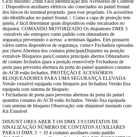
Ciclo máximo: 2/min Fácil Identificação dos Acessórios de Controle
| Dispositivos auxiliares elétricos são conectados no painel frontal
dos blocos do terminal projetado para esse propósito. Os acessórios
são identificados no painel frontal. | Como a capa de proteção tem
janela, é fácil determinar quais dispositivos estão encaixados no
disjuntor. COMANDO MOTORIZADO Os disjuntores DMX 3
extraíveis são entregues como padrão com obturadores de
segurança prevenindo o acesso a terminais ligados. Eles possuem
vários outros dispositivos de segurança, como:• Fechadura operadas
por chave:Abertura dos contatos principaisDisjuntor na posição
extraível• Bloqueios para:Contatos principais abertos Obturadores
de contato fechados (para a posição removível)• Fechaduras de
porta para prevenira abertura da porta do painel quandoos contatos
do ACB estão fechados. PROTEÇÃO E ACESSÓRIOS
BLOQUEADORES PARA UMA SEGURANÇA ELEVADA
Versão extraível equipada com bloqueio por fechadura Versão fixa
equipada com sistema de bloqueio
• Fechaduras de porta para prevenia abertura da porta do painel
quandos contatos do ACB estão fechados. Versão fixa equipada
com sistema de bloqueio Observação: este disjuntoré montado com
Kit Extraível
DISJUNT ORES ABER T OS DMX 3 9 CONTATOS DE
SINALIZAÇÃO NÚMERO DE CONTATOS AUXILIARES
PARA O DMX 3 = 10 4 contatos auxiliares como padrão