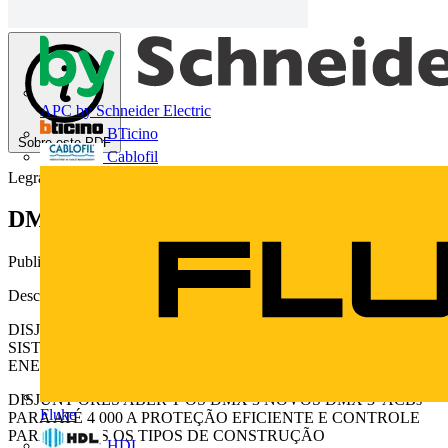
APC by Schneider Electric
BTicino
Sobre este PDF
Cablofil
Legrand
DMX 3
Publicado: 14 de fevereiro de 2013
· Categoria: Catálogos
Descarregue aqui
DISJUNTORES ABERTOS | CATÁLOGO DE PRODUTOS
SISTEMAS PARA PROTEÇÃO E DISTRIBUIÇÃO DE
ENERGIA Novo DMX 3 Proteção eficientepara até 4 000 A
DISJUNT ORES ABER T OS DMX 3 NOVOS DMX 3 ACBs
Fluke
PARA ATÉ 4 000 A PROTEÇÃO EFICIENTE E CONTROLE
PARA TODOS OS TIPOS DE CONSTRUÇÃO
HDL