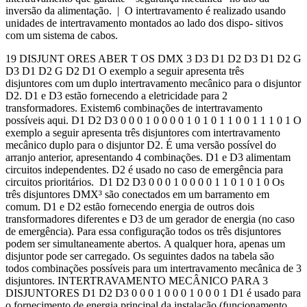
inversão da alimentação. | O intertravamento é realizado usando
unidades de intertravamento montados ao lado dos dispo- sitivos
com um sistema de cabos.
19 DISJUNT ORES ABER T OS DMX 3 D3 D1 D2 D3 D1 D2 G
D3 D1 D2 G D2 D1 O exemplo a seguir apresenta três
disjuntores com um duplo intertravamento mecânico para o disjuntor
D2. D1 e D3 estão fornecendo a eletricidade para 2
transformadores. Existem6 combinações de intertravamento
possíveis aqui. D1 D2 D3 0 0 0 1 0 0 0 0 1 0 1 0 1 1 0 0 1 1 1 0 1 O
exemplo a seguir apresenta três disjuntores com intertravamento
mecânico duplo para o disjuntor D2. É uma versão possível do
arranjo anterior, apresentando 4 combinações. D1 e D3 alimentam
circuitos independentes. D2 é usado no caso de emergência para
circuitos prioritários. D1 D2 D3 0 0 0 1 0 0 0 0 1 1 0 1 0 1 0 Os
três disjuntores DMX³ são conectados em um barramento em
comum. D1 e D2 estão fornecendo energia de outros dois
transformadores diferentes e D3 de um gerador de energia (no caso
de emergência). Para essa configuração todos os três disjuntores
podem ser simultaneamente abertos. A qualquer hora, apenas um
disjuntor pode ser carregado. Os seguintes dados na tabela são
todos combinações possíveis para um intertravamento mecânica de 3
disjuntores. INTERTRAVAMENTO MECÂNICO PARA 3
DISJUNTORES D1 D2 D3 0 0 0 1 0 0 0 1 0 0 0 1 D1 é usado para
o fornecimento de energia principal da instalação (funcionamento