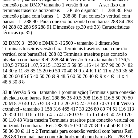
conexão para DMX³ tamanho 1 versão ﬁ xa A ser fixo em
terminais traseiros horizontais 3P do disjuntor 1 288 86 Para
conexão plana com barras 1 288 88 Para conexão vertical com
barras 1 288 90 Para conexão horizontal com barras 288 84 288
94 288 82 288 96 288 91 Dimensões (p.30 até 33) Características
técnicas (p. 35)
32 DMX 3 2500 e DMX 3 -I 2500 - tamanho 1 dimensões
Terminais traseiros versão ﬁ xa Terminais traseiros para conexão
vertical com barrasRef. 288 82 Terminais traseiros para conexão
nivelada com barrasRef. 288 84 ■ Versão ﬁ xa - tamanho 1 136,5
130,5 273261 107,5 215 132223.5 59 35 115 414 357 90 20 74 82
14 30 ø 11 85 85 15 20 60 50 70 40 Ø 9 x 4 R 1 Ø 11 x 2 50 36 58
30 20 60 85 85 40 50 70 Ø 9 48.5 60 50 70 40 Ø 9 x 4 Ø 11 x 4
48.5 30 8 8
33 ■ Versão ﬁ xa - tamanho 1 (continuação) Terminais para conexão
nivelada com barras Ref. 288 86 35 49.5 308 116.5 116.5 50 70 50
70 M 8 70 40 17.5 Ø 13 70 1 3 20 20 52.5 70 40 70 Ø 13 ■ Versão
extraível - tamanho 1 158 316 465 417 30 226 80 80 74 51 116 113
76 350 111 116.5 116.5 41.5 41.5 80 Ø 9 115 151 473 50 220 170
80 110 48 Vista traseira Terminais traseiros para conexão vertical ou
horizontal com barras Ref. 288 96 50 70 50 70 Ø 9 x 4 50 R 1 20
58 36 30 Ø 11 x 2 Terminais para conexão vertical com barras Ref.
288 88 Terminais para conexão horizontal com barras Ref. 288 90