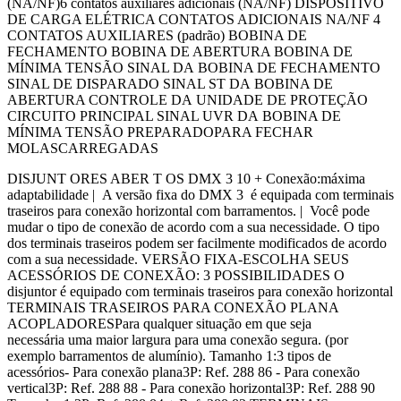
(NA/NF)6 contatos auxiliares adicionais (NA/NF) DISPOSITIVO
DE CARGA ELÉTRICA CONTATOS ADICIONAIS NA/NF 4
CONTATOS AUXILIARES (padrão) BOBINA DE
FECHAMENTO BOBINA DE ABERTURA BOBINA DE
MÍNIMA TENSÃO SINAL DA BOBINA DE FECHAMENTO
SINAL DE DISPARADO SINAL ST DA BOBINA DE
ABERTURA CONTROLE DA UNIDADE DE PROTEÇÃO
CIRCUITO PRINCIPAL SINAL UVR DA BOBINA DE
MÍNIMA TENSÃO PREPARADOPARA FECHAR
MOLASCARREGADAS
DISJUNT ORES ABER T OS DMX 3 10 + Conexão:máxima
adaptabilidade | A versão fixa do DMX 3 é equipada com terminais
traseiros para conexão horizontal com barramentos. | Você pode
mudar o tipo de conexão de acordo com a sua necessidade. O tipo
dos terminais traseiros podem ser facilmente modificados de acordo
com a sua necessidade. VERSÃO FIXA-ESCOLHA SEUS
ACESSÓRIOS DE CONEXÃO: 3 POSSIBILIDADES O
disjuntor é equipado com terminais traseiros para conexão horizontal
TERMINAIS TRASEIROS PARA CONEXÃO PLANA
ACOPLADORESPara qualquer situação em que seja
necessária uma maior largura para uma conexão segura. (por
exemplo barramentos de alumínio). Tamanho 1:3 tipos de
acessórios- Para conexão plana3P: Ref. 288 86 - Para conexão
vertical3P: Ref. 288 88 - Para conexão horizontal3P: Ref. 288 90