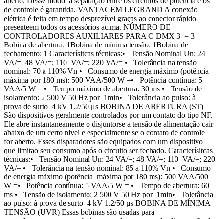
aberto. Desse modo, a separação entre os circuitos de potência e os
de controle é garantida. VANTAGEM LEGRAND A conexão
elétrica é feita em tempo desprezível graças ao conector rápido
presenteem todos os acessórios acima. NÚMERO DE
CONTROLADORES AUXILIARES PARA O DMX 3 = 3
Bobina de abertura: 1Bobina de mínima tensão: 1Bobina de
fechamento: 1 Caracterísitcas técnicas:• Tensão Nominal Un: 24
VA/=; 48 VA/=; 110 VA/=; 220 VA/= • Tolerância na tensão
nominal: 70 a 110% Vn • Consumo de energia máximo (potência
máxima por 180 ms): 500 VAA/500 W =• Potência contínua: 5
VAA/5 W = • Tempo máximo de abertura: 30 ms • Tensão de
isolamento: 2 500 V 50 Hz por 1min• Tolerância ao pulso: à
prova de surto 4 kV 1.2/50 μs BOBINA DE ABERTURA (ST)
São dispositivos geralmente controlados por um contato do tipo NF.
Ele abre instantaneamente o disjuntorse a tensão de alimentação cair
abaixo de um certo nível e especialmente se o contato de controle
for aberto. Esses disparadores são equipados com um dispositivo
que limitao seu consumo após o circuito ser fechado. Caracterísitcas
técnicas:• Tensão Nominal Un: 24 VA/=; 48 VA/=; 110 VA/=; 220
VA/= • Tolerância na tensão nominal: 85 a 110% Vn • Consumo
de energia máximo (potência máxima por 180 ms): 500 VAA/500
W =• Potência contínua: 5 VAA/5 W = • Tempo de abertura: 60
ms • Tensão de isolamento: 2 500 V 50 Hz por 1min• Tolerância
ao pulso: à prova de surto 4 kV 1.2/50 μs BOBINA DE MÍNIMA
TENSÃO (UVR) Essas bobinas são usadas para