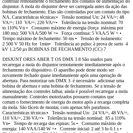
controlar remotamente o fechamento dos contatos de alimentação do
disjuntor. A mola do disjuntor deve ser carregada antes da ação das
bobinas de fechamento. Elas são controladas por um contato do tipo
NA. Caracterísitcas técnicas:• Tensão nominal Un: 24 VA/=; 48
VA/=; 110 VA/=; 220 VA/=• Tolerância na tensão nominal: 70
to 110% Vn • Consumo máximo de energia (força máxima por
180 ms): 500 VAA/500 W =• Força contínua: 5 VAA/5 W = •
Tempo máximo de fechamento: 50 ms • Tensão de isolamento:
2 500 V 50 Hz for 1min• Tolerância ao pulso: à prova de surto 4
kV 1.2/50 μs BOBINAS DE FECHAMENTO (CC) 7
DISJUNT ORES ABER T OS DMX 3 8 São usados para
recarregar a mola do disjuntor remotamente imediatamente após o
fechamento do dispositivo. O aparelho pode deste modo ser
novamente fechado quase imediatamente após uma operação de
abertura. Para motorizar um DMX 3 é necessário adicionar uma
bobina de abertura e uma bobina de fechamento. Se a tensão de
alimentação dos controles falhar, ainda é possível recarregar a mola
manualmente. Controles motorizados possuem contatos que
cortam o fornecimento de energia do motor após a recarga completa
da mola. São fáceis de montar, com apenas três parafusos.
Características técnicas:• Tensão nominal Un: 24 VA/=, 48 VA/=,
110 VA/=, 230 VA/=• Tolerância na tensão nominal: 85 a 110%
Vn• Tempo de recarga das espiras: 5s • Consumo máximo de
energia: 140 VAA/140 W =• Corrente inicial: 2 até 3 In 0.1 s •