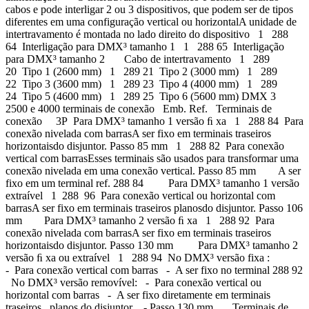
cabos e pode interligar 2 ou 3 dispositivos, que podem ser de tipos
diferentes em uma configuração vertical ou horizontalA unidade de
intertravamento é montada no lado direito do dispositivo 1 288
64 Interligação para DMX³ tamanho 1 1 288 65 Interligação
para DMX³ tamanho 2 Cabo de intertravamento 1 289
20 Tipo 1 (2600 mm) 1 289 21 Tipo 2 (3000 mm) 1 289
22 Tipo 3 (3600 mm) 1 289 23 Tipo 4 (4000 mm) 1 289
24 Tipo 5 (4600 mm) 1 289 25 Tipo 6 (5600 mm) DMX 3
2500 e 4000 terminais de conexão Emb. Ref. Terminais de
conexão 3P Para DMX³ tamanho 1 versão ﬁ xa 1 288 84 Para
conexão nivelada com barrasA ser fixo em terminais traseiros
horizontaisdo disjuntor. Passo 85 mm 1 288 82 Para conexão
vertical com barrasEsses terminais são usados para transformar uma
conexão nivelada em uma conexão vertical. Passo 85 mm A ser
fixo em um terminal ref. 288 84 Para DMX³ tamanho 1 versão
extraível 1 288 96 Para conexão vertical ou horizontal com
barrasA ser fixo em terminais traseiros planosdo disjuntor. Passo 106
mm Para DMX³ tamanho 2 versão ﬁ xa 1 288 92 Para
conexão nivelada com barrasA ser fixo em terminais traseiros
horizontaisdo disjuntor. Passo 130 mm Para DMX³ tamanho 2
versão ﬁ xa ou extraível 1 288 94 No DMX³ versão fixa :
- Para conexão vertical com barras - A ser fixo no terminal 288 92
No DMX³ versão removível: - Para conexão vertical ou
horizontal com barras - A ser fixo diretamente em terminais
traseiros planos do disjuntor - Passo 130 mm Terminais de