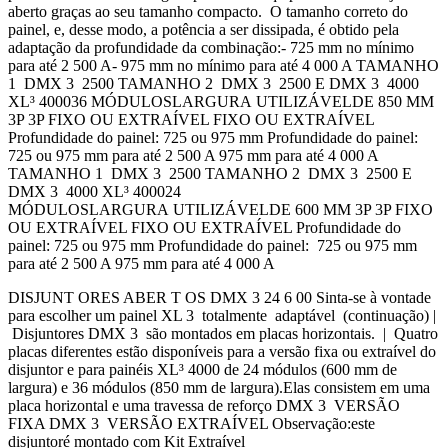
aberto graças ao seu tamanho compacto. O tamanho correto do
painel, e, desse modo, a potência a ser dissipada, é obtido pela
adaptação da profundidade da combinação:- 725 mm no mínimo
para até 2 500 A- 975 mm no mínimo para até 4 000 A TAMANHO
1 DMX 3 2500 TAMANHO 2 DMX 3 2500 E DMX 3 4000
XL³ 400036 MÓDULOSLARGURA UTILIZÁVELDE 850 MM
3P 3P FIXO OU EXTRAÍVEL FIXO OU EXTRAÍVEL
Profundidade do painel: 725 ou 975 mm Profundidade do painel:
725 ou 975 mm para até 2 500 A 975 mm para até 4 000 A
TAMANHO 1 DMX 3 2500 TAMANHO 2 DMX 3 2500 E
DMX 3 4000 XL³ 400024
MÓDULOSLARGURA UTILIZÁVELDE 600 MM 3P 3P FIXO
OU EXTRAÍVEL FIXO OU EXTRAÍVEL Profundidade do
painel: 725 ou 975 mm Profundidade do painel: 725 ou 975 mm
para até 2 500 A 975 mm para até 4 000 A
DISJUNT ORES ABER T OS DMX 3 24 6 00 Sinta-se à vontade
para escolher um painel XL 3 totalmente adaptável (continuação) |
Disjuntores DMX 3 são montados em placas horizontais. | Quatro
placas diferentes estão disponíveis para a versão fixa ou extraível do
disjuntor e para painéis XL³ 4000 de 24 módulos (600 mm de
largura) e 36 módulos (850 mm de largura).Elas consistem em uma
placa horizontal e uma travessa de reforço DMX 3 VERSÃO
FIXA DMX 3 VERSÃO EXTRAÍVEL Observação:este
disjuntoré montado com Kit Extraível