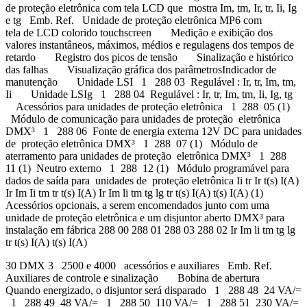
de proteção eletrônica com tela LCD que mostra Im, tm, Ir, tr, Ii, Ig
e tg Emb. Ref. Unidade de proteção eletrônica MP6 com
tela de LCD colorido touchscreen Medição e exibição dos
valores instantâneos, máximos, médios e regulagens dos tempos de
retardo Registro dos picos de tensão Sinalização e histórico
das falhas Visualização gráfica dos parâmetrosIndicador de
manutenção Unidade LSI 1 288 03 Regulável : Ir, tr, Im, tm,
Ii Unidade LSIg 1 288 04 Regulável : Ir, tr, Im, tm, Ii, Ig, tg
Acessórios para unidades de proteção eletrônica 1 288 05 (1)
Módulo de comunicação para unidades de proteção eletrônica
DMX³ 1 288 06 Fonte de energia externa 12V DC para unidades
de proteção eletrônica DMX³ 1 288 07 (1) Módulo de
aterramento para unidades de proteção eletrônica DMX³ 1 288
11 (1) Neutro externo 1 288 12 (1) Módulo programável para
dados de saída para unidades de proteção eletrônica Ii tr Ir t(s) I(A)
Ir Im Ii tm tr t(s) I(A) Ir Im li tm tg lg tr t(s) I(A) t(s) I(A) (1)
Acessórios opcionais, a serem encomendados junto com uma
unidade de proteção eletrônica e um disjuntor aberto DMX³ para
instalação em fábrica 288 00 288 01 288 03 288 02 Ir Im li tm tg lg
tr t(s) I(A) t(s) I(A)
30 DMX 3 2500 e 4000 acessórios e auxiliares Emb. Ref.
Auxiliares de controle e sinalização Bobina de abertura
Quando energizado, o disjuntor será disparado 1 288 48 24 VA/=
1 288 49 48 VA/= 1 288 50 110 VA/= 1 288 51 230 VA/=