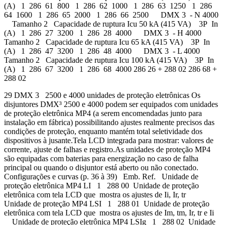
(A) 1 286 61 800 1 286 62 1000 1 286 63 1250 1 286
64 1600 1 286 65 2000 1 286 66 2500 DMX 3 - N 4000
Tamanho 2 Capacidade de ruptura Icu 50 kA (415 VA) 3P In
(A) 1 286 27 3200 1 286 28 4000 DMX 3 - H 4000
Tamanho 2 Capacidade de ruptura Icu 65 kA (415 VA) 3P In
(A) 1 286 47 3200 1 286 48 4000 DMX 3 - L 4000
Tamanho 2 Capacidade de ruptura Icu 100 kA (415 VA) 3P In
(A) 1 286 67 3200 1 286 68 4000 286 26 + 288 02 286 68 +
288 02
29 DMX 3 2500 e 4000 unidades de proteção eletrônicas Os
disjuntores DMX³ 2500 e 4000 podem ser equipados com unidades
de proteção eletrônica MP4 (a serem encomendadas junto para
instalação em fábrica) possibilitando ajustes realmente precisos das
condições de proteção, enquanto mantém total seletividade dos
dispositivos à jusante.Tela LCD integrada para mostrar: valores de
corrente, ajuste de falhas e registro.As unidades de proteção MP4
são equipadas com baterias para energização no caso de falha
principal ou quando o disjuntor está aberto ou não conectado.
Configurações e curvas (p. 36 à 39) Emb. Ref. Unidade de
proteção eletrônica MP4 LI 1 288 00 Unidade de proteção
eletrônica com tela LCD que mostra os ajustes de Ii, Ir, tr
Unidade de proteção MP4 LSI 1 288 01 Unidade de proteção
eletrônica com tela LCD que mostra os ajustes de Im, tm, Ir, tr e Ii
Unidade de proteção eletrônica MP4 LSIg 1 288 02 Unidade