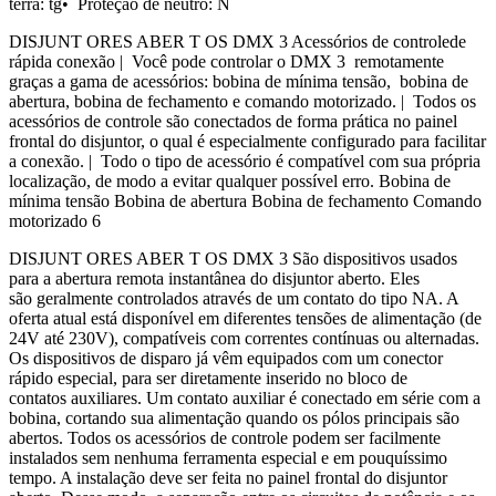
terra: tg• Proteção de neutro: N
DISJUNT ORES ABER T OS DMX 3 Acessórios de controlede
rápida conexão | Você pode controlar o DMX 3 remotamente
graças a gama de acessórios: bobina de mínima tensão, bobina de
abertura, bobina de fechamento e comando motorizado. | Todos os
acessórios de controle são conectados de forma prática no painel
frontal do disjuntor, o qual é especialmente configurado para facilitar
a conexão. | Todo o tipo de acessório é compatível com sua própria
localização, de modo a evitar qualquer possível erro. Bobina de
mínima tensão Bobina de abertura Bobina de fechamento Comando
motorizado 6
DISJUNT ORES ABER T OS DMX 3 São dispositivos usados
para a abertura remota instantânea do disjuntor aberto. Eles
são geralmente controlados através de um contato do tipo NA. A
oferta atual está disponível em diferentes tensões de alimentação (de
24V até 230V), compatíveis com correntes contínuas ou alternadas.
Os dispositivos de disparo já vêm equipados com um conector
rápido especial, para ser diretamente inserido no bloco de
contatos auxiliares. Um contato auxiliar é conectado em série com a
bobina, cortando sua alimentação quando os pólos principais são
abertos. Todos os acessórios de controle podem ser facilmente
instalados sem nenhuma ferramenta especial e em pouquíssimo
tempo. A instalação deve ser feita no painel frontal do disjuntor