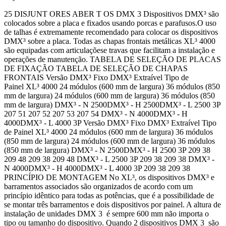
25 DISJUNT ORES ABER T OS DMX 3 Dispositivos DMX³ são
colocados sobre a placa e fixados usando porcas e parafusos.O uso
de talhas é extremamente recomendado para colocar os dispositivos
DMX³ sobre a placa. Todas as chapas frontais metálicas XL³ 4000
são equipadas com articulaçõese travas que facilitam a instalação e
operações de manutenção. TABELA DE SELEÇÃO DE PLACAS
DE FIXAÇÃO TABELA DE SELEÇÃO DE CHAPAS
FRONTAIS Versão DMX³ Fixo DMX³ Extraível Tipo de
Painel XL³ 4000 24 módulos (600 mm de largura) 36 módulos (850
mm de largura) 24 módulos (600 mm de largura) 36 módulos (850
mm de largura) DMX³ - N 2500DMX³ - H 2500DMX³ - L 2500 3P
207 51 207 52 207 53 207 54 DMX³ - N 4000DMX³ - H
4000DMX³ - L 4000 3P Versão DMX³ Fixo DMX³ Extraível Tipo
de Painel XL³ 4000 24 módulos (600 mm de largura) 36 módulos
(850 mm de largura) 24 módulos (600 mm de largura) 36 módulos
(850 mm de largura) DMX³ - N 2500DMX³ - H 2500 3P 209 38
209 48 209 38 209 48 DMX³ - L 2500 3P 209 38 209 38 DMX³ -
N 4000DMX³ - H 4000DMX³ - L 4000 3P 209 38 209 38
PRINCÍPIO DE MONTAGEM No XL³, os dispositivos DMX³ e
barramentos associados são organizados de acordo com um
princípio idêntico para todas as potências, que é a possibilidade de
se montar três barramentos e dois dispositivos por painel. A altura de
instalação de unidades DMX 3 é sempre 600 mm não importa o
tipo ou tamanho do dispositivo. Quando 2 dispositivos DMX 3 são