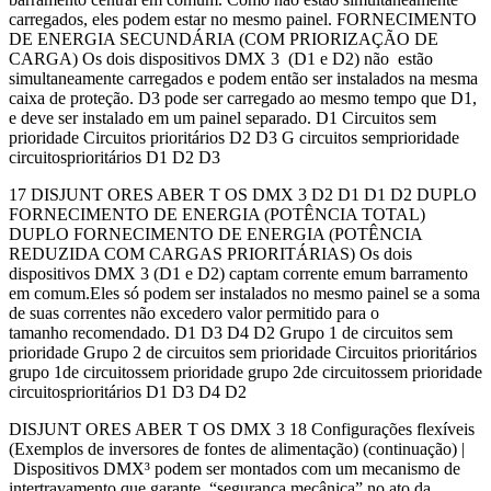
carregados, eles podem estar no mesmo painel. FORNECIMENTO
DE ENERGIA SECUNDÁRIA (COM PRIORIZAÇÃO DE
CARGA) Os dois dispositivos DMX 3 (D1 e D2) não estão
simultaneamente carregados e podem então ser instalados na mesma
caixa de proteção. D3 pode ser carregado ao mesmo tempo que D1,
e deve ser instalado em um painel separado. D1 Circuitos sem
prioridade Circuitos prioritários D2 D3 G circuitos semprioridade
circuitosprioritários D1 D2 D3
17 DISJUNT ORES ABER T OS DMX 3 D2 D1 D1 D2 DUPLO
FORNECIMENTO DE ENERGIA (POTÊNCIA TOTAL)
DUPLO FORNECIMENTO DE ENERGIA (POTÊNCIA
REDUZIDA COM CARGAS PRIORITÁRIAS) Os dois
dispositivos DMX 3 (D1 e D2) captam corrente emum barramento
em comum.Eles só podem ser instalados no mesmo painel se a soma
de suas correntes não excedero valor permitido para o
tamanho recomendado. D1 D3 D4 D2 Grupo 1 de circuitos sem
prioridade Grupo 2 de circuitos sem prioridade Circuitos prioritários
grupo 1de circuitossem prioridade grupo 2de circuitossem prioridade
circuitosprioritários D1 D3 D4 D2
DISJUNT ORES ABER T OS DMX 3 18 Configurações flexíveis
(Exemplos de inversores de fontes de alimentação) (continuação) |
Dispositivos DMX³ podem ser montados com um mecanismo de
intertravamento que garante “segurança mecânica” no ato da