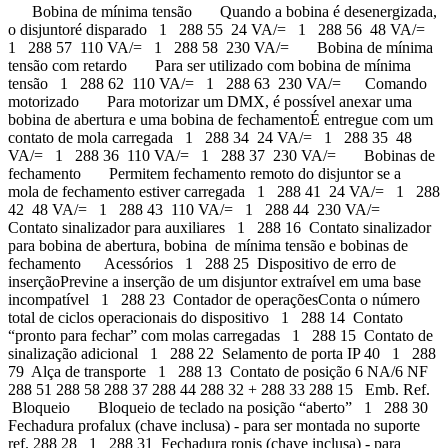
Bobina de mínima tensão Quando a bobina é desenergizada,
o disjuntoré disparado 1 288 55 24 VA/= 1 288 56 48 VA/=
1 288 57 110 VA/= 1 288 58 230 VA/= Bobina de mínima
tensão com retardo Para ser utilizado com bobina de mínima
tensão 1 288 62 110 VA/= 1 288 63 230 VA/= Comando
motorizado Para motorizar um DMX, é possível anexar uma
bobina de abertura e uma bobina de fechamentoÉ entregue com um
contato de mola carregada 1 288 34 24 VA/= 1 288 35 48
VA/= 1 288 36 110 VA/= 1 288 37 230 VA/= Bobinas de
fechamento Permitem fechamento remoto do disjuntor se a
mola de fechamento estiver carregada 1 288 41 24 VA/= 1 288
42 48 VA/= 1 288 43 110 VA/= 1 288 44 230 VA/=
Contato sinalizador para auxiliares 1 288 16 Contato sinalizador
para bobina de abertura, bobina de mínima tensão e bobinas de
fechamento Acessórios 1 288 25 Dispositivo de erro de
inserçãoPrevine a inserção de um disjuntor extraível em uma base
incompatível 1 288 23 Contador de operaçõesConta o número
total de ciclos operacionais do dispositivo 1 288 14 Contato
“pronto para fechar” com molas carregadas 1 288 15 Contato de
sinalização adicional 1 288 22 Selamento de porta IP 40 1 288
79 Alça de transporte 1 288 13 Contato de posição 6 NA/6 NF
288 51 288 58 288 37 288 44 288 32 + 288 33 288 15 Emb. Ref.
Bloqueio Bloqueio de teclado na posição “aberto” 1 288 30
Fechadura profalux (chave inclusa) - para ser montada no suporte
ref. 288 28 1 288 31 Fechadura ronis (chave inclusa) - para