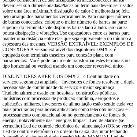
devem ser sub-dimensionadas.Placas ou terminais devem ser usados
sobre uma área máxima.A dissipação de calor é melhorada se feita
pelo arranjo dos barramentos verticalmente. Para qualquer número
de barras conectadas, coloque o maior número de barras na parte
superior do terminal.Evite dispor as barras lado à lado: isso causa
pouca dissipação e vibrações.Use espaçadores entre as barras para
manter uma distância entre elas que seja equivalente a no mínimo a
espessura das mesmas. VERSÃO EXTRAÍVEL: EXEMPLOS DE
CONEXÕES A versão extraível dos disjuntores DMX 3 é
equipada com terminais traseiros para conexão plana com
barramentos. Você pode facilmente transformar estes terminais no
tipo horizontal ou vertical usando um conector reversível único
DISJUNT ORES ABER T OS DMX 3 14 Continuidade do
serviçoe segurança ampliada | Inversores de fontes resolvem a dupla
necessidade de continuidade do serviço e maior segurança.
Tradicionalmente usado em hospitais, construções públicas,
indústrias com processos de produção contínua, aeroportos e
aplicações militares, inversores de alimentação estão sendo cada vez
mais procurados para novas aplicações como telecomunicações e
processamento computacional ou no gerenciamento de fontes de
energia, notavelmente nas “energias limpas”. Led de alarme (se
vermelho) Led de controle eletrônico de alimentação (OK se verde)
Led de controle eletrônico da ordem da caixa: disjuntor fechando
(vermelho) disjuntor abrindo (verde) Modo MANUAL Led de