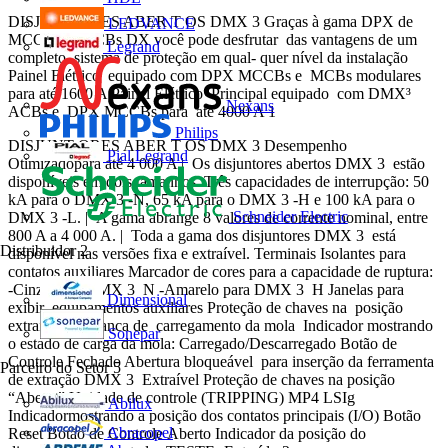
DISJUNT ORES ABER T OS DMX 3 Graças à gama DPX de
LEDVANCE
MCCBs e MCBs DX você pode desfrutar das vantagens de um
Legrand
completo sistema de proteção em qual- quer nível da instalação
Painel Elétrico equipado com DPX MCCBs e MCBs modulares
para até 1600 A Painel Elétrico Principal equipado com DMX³
Nexans
ACBs e DPX MCCBs para até 4000 A 1
Philips
DISJUNT ORES ABER T OS DMX 3 Desempenho
Pial Legrand
Otimizadopara até 4 000 A | Os disjuntores abertos DMX 3 estão
disponíveis em dois tamanhos. Três capacidades de interrupção: 50
kA para o DMX 3 -N, 65 kA para o DMX 3 -H e 100 kA para o
Schneider Electric
DMX 3 -L. | A gama abrange 8 valores de corrente nominal, entre
800 A a 4 000 A. | Toda a gama dos disjuntores DMX 3 está
Distribuidor
2
disponível nas versões fixa e extraível. Terminais Isolantes para
contatos auxiliares Marcador de cores para a capacidade de ruptura:
-Cinza para DMX 3 N -Amarelo para DMX 3 H Janelas para
Dimensional
exibir equipamentos auxiliares Proteção de chaves na posição
extraída Alavanca de carregamento da mola Indicador mostrando
Sonepar
o estado de carga da mola: Carregado/Descarregado Botão de
Controle Fechado Abertura bloqueável para inserção da ferramenta
Parceiro do Setor
5
de extração DMX 3 Extraível Proteção de chaves na posição
“Aberta” Unidade de controle (TRIPPING) MP4 LSIg
Abilux
Indicadormostrando a posição dos contatos principais (I/O) Botão
Abracopel
Reset Botão de Controle Aberto Indicador da posição do