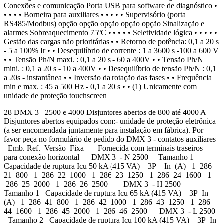
Conexões e comunicação Porta USB para software de diagnóstico •
• • • • Borneira para auxiliares • • • • • Supervisório (porta
RS485/Modbus) opção opção opção opção opção Sinalização e
alarmes Sobreaquecimento 75ºC • • • • • Seletividade lógica • • • • •
Gestão das cargas não prioritárias • • Retorno de potência: 0,1 a 20 s
- 5 a 100% Ir • • Desequilíbrio de corrente : 1 a 3600 s -100 a 600 V
• • Tensão Ph/N maxi. : 0,1 a 20 s - 60 a 400V • • Tensão Ph/N
mini. : 0,1 a 20 s - 10 a 400V • • Desequilíbrio de tensão Ph/N : 0,1
a 20s - instantânea • • Inversão da rotação das fases • • Frequência
min e max. : 45 a 500 Hz - 0,1 a 20 s • • (1) Unicamente com
unidade de proteção touchscreen
28 DMX 3 2500 e 4000 Disjuntores abertos de 800 até 4000 A
Disjuntores abertos equipados com:- unidade de proteção eletrônica
(a ser encomendada juntamente para instalação em fábrica). Por
favor peça no formulário de pedido do DMX 3 - contatos auxiliares
Emb. Ref. Versão Fixa Fornecida com terminais traseiros
para conexão horizontal DMX 3 - N 2500 Tamanho 1
Capacidade de ruptura Icu 50 kA (415 VA) 3P In (A) 1 286
21 800 1 286 22 1000 1 286 23 1250 1 286 24 1600 1
286 25 2000 1 286 26 2500 DMX 3 - H 2500
Tamanho 1 Capacidade de ruptura Icu 65 kA (415 VA) 3P In
(A) 1 286 41 800 1 286 42 1000 1 286 43 1250 1 286
44 1600 1 286 45 2000 1 286 46 2500 DMX 3 - L 2500
Tamanho 2 Capacidade de ruptura Icu 100 kA (415 VA) 3P In