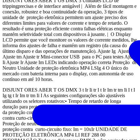
DISJUNT ORES ABER T OS DMX 3 Unidades LCD de
trippingprecisas e de interface amigável | Além de fácil montagem e
conexão, robustez e boa continuidade da operação, 3 tipos de
unidade de proteção eletrônica permitem um ajuste preciso dos
diferentes limites para valores de corrente e tempo de retardo. O
resultado é uma proteção eficiente contra falhas elétricas enquanto
mantém seletividade total com dispositivos à jusante. | O Display
LCD permite que você monitore os valores de corrente medidos, lhe
informa dos ajustes de falha e mantém um registro (da causa do
último disparo e das operações de manutenção). Ajuste Ig Ajuste tg
Ajuste tm Ajuste tr Mini-conector USB para o PC para testes Ajuste
Ii Ajuste Ir Ajuste Im LEDs indicando operação correta Proteção de
Neutro Unidade de proteção eletrônica MP4 LSIg 4 O único do
mercado com bateria interna para o display, com autonomia de uso
contínuo em até 10 horas.
DISJUNT ORES ABER T OS DMX 3 t Ir Ii tr I t Ir Im tr tm Ii I t I
Ig tg t Ir Im tr tm Ii I As seguintes configurações são ajustáveis
utilizando os seletores rotativos:• Tempo de retardo de longa
duração para proteção contra sobrecarga: Ir • Tempo de operação
da proteção com retardo de longa duração: tr • Proteção instantânea
contra curto-circuitos com valores de corrente muito altos: Ii •
Proteção de neutro: N• Tempo de retardo de curta duração para
proteção contra curto-circuito fixo: Im = 10xIr UNIDADE DE
PROTEÇÃO ELETRÔNICA MP4 LI REF 288 00