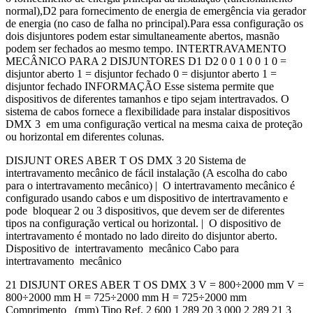
normal),D2 para fornecimento de energia de emergência via gerador
de energia (no caso de falha no principal).Para essa configuração os
dois disjuntores podem estar simultaneamente abertos, masnão
podem ser fechados ao mesmo tempo. INTERTRAVAMENTO
MECÂNICO PARA 2 DISJUNTORES D1 D2 0 0 1 0 0 1 0 =
disjuntor aberto 1 = disjuntor fechado 0 = disjuntor aberto 1 =
disjuntor fechado INFORMAÇÃO Esse sistema permite que
dispositivos de diferentes tamanhos e tipo sejam intertravados. O
sistema de cabos fornece a flexibilidade para instalar dispositivos
DMX 3 em uma configuração vertical na mesma caixa de proteção
ou horizontal em diferentes colunas.
DISJUNT ORES ABER T OS DMX 3 20 Sistema de
intertravamento mecânico de fácil instalação (A escolha do cabo
para o intertravamento mecânico) | O intertravamento mecânico é
configurado usando cabos e um dispositivo de intertravamento e
pode bloquear 2 ou 3 dispositivos, que devem ser de diferentes
tipos na configuração vertical ou horizontal. | O dispositivo de
intertravamento é montado no lado direito do disjuntor aberto.
Dispositivo de intertravamento mecânico Cabo para
intertravamento mecânico
21 DISJUNT ORES ABER T OS DMX 3 V = 800÷2000 mm V =
800÷2000 mm H = 725÷2000 mm H = 725÷2000 mm
Comprimento (mm) Tipo Ref. 2 600 1 289 20 3 000 2 289 21 3