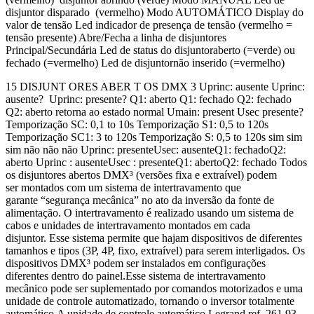
disjuntor disparado (vermelho) Modo AUTOMÁTICO Display do
valor de tensão Led indicador de presença de tensão (vermelho =
tensão presente) Abre/Fecha a linha de disjuntores
Principal/Secundária Led de status do disjuntoraberto (=verde) ou
fechado (=vermelho) Led de disjuntornão inserido (=vermelho)
15 DISJUNT ORES ABER T OS DMX 3 Uprinc: ausente Uprinc:
ausente? Uprinc: presente? Q1: aberto Q1: fechado Q2: fechado
Q2: aberto retorna ao estado normal Umain: present Usec presente?
Temporização SC: 0,1 to 10s Temporização S1: 0,5 to 120s
Temporização SC1: 3 to 120s Temporização S: 0,5 to 120s sim sim
sim não não não Uprinc: presenteUsec: ausenteQ1: fechadoQ2:
aberto Uprinc : ausenteUsec : presenteQ1: abertoQ2: fechado Todos
os disjuntores abertos DMX³ (versões fixa e extraível) podem
ser montados com um sistema de intertravamento que
garante “segurança mecânica” no ato da inversão da fonte de
alimentação. O intertravamento é realizado usando um sistema de
cabos e unidades de intertravamento montados em cada
disjuntor. Esse sistema permite que hajam dispositivos de diferentes
tamanhos e tipos (3P, 4P, fixo, extraível) para serem interligados. Os
dispositivos DMX³ podem ser instalados em configurações
diferentes dentro do painel.Esse sistema de intertravamento
mecânico pode ser suplementado por comandos motorizados e uma
unidade de controle automatizado, tornando o inversor totalmente
automático.A unidade de controle automático Legrand ref. 261 93