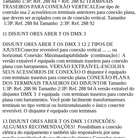
Tamanho 1:3P: Ref. 288 84 + Ref. 288 82 TERMINAIS
TRASEIROS PARA CONEXÃO VERTICALEsse tipo de
conexão usa 2 acessórios:os terminais anteriores para conexão plana,
que devem ser acoplados com os de conexão vertical. Tamanho
1:3P: Ref. 288 84 Tamanho 2:3P: Ref. 288 92
11 DISJUNT ORES ABER T OS DMX 3
DISJUNT ORES ABER T OS DMX 3 12 2 TIPOS DE
AJUSTEConector reversível para conexão vertical ... ... ou
horizontal. Conexão: Máximaadaptabilidade (continuação) | A
versão extraível é equipada com terminais traseiros para conexão
plana com barramentos. VERSÃO EXTRAÍVEL-ESCOLHA
SEUS ACESSÓRIOS DE CONEXÃO O disjuntor é equipado
com terminais traseiros para conexão plana CONEXÃO PLANA
DOS TERMINAIS TRASEIROS DO DISJUNTOR Tamanho
1:3P: Ref. 288 96 Tamanho 2:3P: Ref. 288 94 A versão extraível do
disjuntor DMX 3 é equipada com terminais traseiros para conexão
plana com barramentos. Você pode facilmente transformaresses
terminais no tipo vertical ou horizontalusando o único conector
reversível. O disjuntor é equipado com terminais
13 DISJUNT ORES ABER T OS DMX 3 CONEXÕES:
ALGUMAS RECOMENDAÇÕES! Possibilitam a conexão
elétrica do equipamento e também são responsáveis por uma
porção considerável de sua dissipação térmica.Conexões nunca