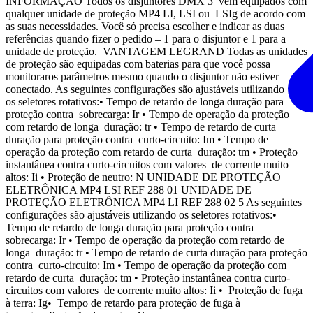
INFORMAÇÃO Todos os disjuntores DMX 3 vêm equipados com
qualquer unidade de proteção MP4 LI, LSI ou LSIg de acordo com
as suas necessidades. Você só precisa escolher e indicar as duas
referências quando fizer o pedido – 1 para o disjuntor e 1 para a
unidade de proteção. VANTAGEM LEGRAND Todas as unidades
de proteção são equipadas com baterias para que você possa
monitoraros parâmetros mesmo quando o disjuntor não estiver
conectado. As seguintes configurações são ajustáveis utilizando
os seletores rotativos:• Tempo de retardo de longa duração para
proteção contra sobrecarga: Ir • Tempo de operação da proteção
com retardo de longa duração: tr • Tempo de retardo de curta
duração para proteção contra curto-circuito: Im • Tempo de
operação da proteção com retardo de curta duração: tm • Proteção
instantânea contra curto-circuitos com valores de corrente muito
altos: Ii • Proteção de neutro: N UNIDADE DE PROTEÇÃO
ELETRÔNICA MP4 LSI REF 288 01 UNIDADE DE
PROTEÇÃO ELETRÔNICA MP4 LI REF 288 02 5 As seguintes
configurações são ajustáveis utilizando os seletores rotativos:•
Tempo de retardo de longa duração para proteção contra
sobrecarga: Ir • Tempo de operação da proteção com retardo de
longa duração: tr • Tempo de retardo de curta duração para proteção
contra curto-circuito: Im • Tempo de operação da proteção com
retardo de curta duração: tm • Proteção instantânea contra curto-
circuitos com valores de corrente muito altos: Ii • Proteção de fuga
à terra: Ig• Tempo de retardo para proteção de fuga à