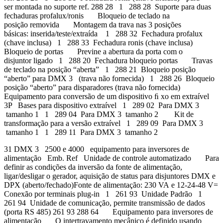
ser montada no suporte ref. 288 28 1 288 28 Suporte para duas
fechaduras profalux/ronis Bloqueio de teclado na
posição removida Montagem da trava nas 3 posições
básicas: inserida/teste/extraída 1 288 32 Fechadura profalux
(chave inclusa) 1 288 33 Fechadura ronis (chave inclusa)
Bloqueio de portas Previne a abertura da porta com o
disjuntor ligado 1 288 20 Fechadura bloqueio portas Travas
de teclado na posição “aberta” 1 288 21 Bloqueio posição
“aberto” para DMX 3 (trava não fornecida) 1 288 26 Bloqueio
posição “aberto” para disparadores (trava não fornecida)
Equipamento para conversão de um dispositivo ﬁ xo em extraível
3P Bases para dispositivo extraível 1 289 02 Para DMX 3
tamanho 1 1 289 04 Para DMX 3 tamanho 2 Kit de
transformação para a versão extraível 1 289 09 Para DMX 3
tamanho 1 1 289 11 Para DMX 3 tamanho 2
31 DMX 3 2500 e 4000 equipamento para inversores de
alimentação Emb. Ref Unidade de controle automatizado Para
definir as condições da inversão da fonte de alimentação,
ligar/desligar o gerador, aquisição de status para disjuntores DMX e
DPX (aberto/fechado)Fonte de alimentação: 230 VA e 12-24-48 V=
Conexão por terminais plug-in 1 261 93 Unidade Padrão 1
261 94 Unidade de comunicação, permite transmissão de dados
(porta RS 485) 261 93 288 64 Equipamento para inversores de
alimentação O intertravamento mecânico é definido usando