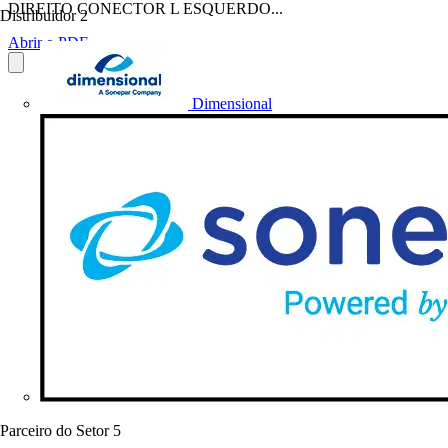
DIREITO CONECTOR L ESQUERDO...
Distribuidor
2
Abrir o PDF
Dimensional
Parceiro do Setor
5