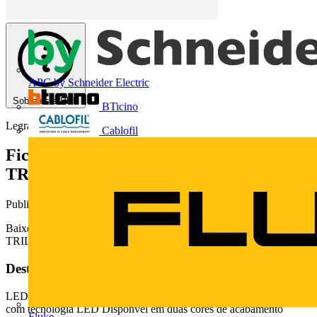
APC by Schneider Electric
Sobre este PDF
BTicino
Legrand
Cablofil
Ficha técnica LEDVANCE®
TRACKLIGHT TRILHOS
Publicado: 7 de dezembro de 2018
· Categoria: Fichas técnicas
Baixe aqui a ficha técnica LEDVANCE® TRACKLIGHT
TRILHOS
Deste documento
LEDVANCE TRILHOS 1m / 2m Benefcios Compatvel apenas
com tecnologia LED Disponvel em duas cores de acabamento
Fluke