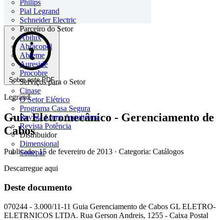
Philips
Pial Legrand
Schneider Electric
Parceiro do Setor
Abilux
Abracopel
Abreme
Aureside
Procobre
Sobre este PDF
Serviços para o Setor
Cinase
Legrand
O Setor Elétrico
Programa Casa Segura
Guia Eletromecânico - Gerenciamento de
Revista Lume Arquitetura
Revista Potência
Cabos
Distribuidor
Dimensional
Publicado: 15 de fevereiro de 2013
· Categoria: Catálogos
Sonepar
Descarregue aqui
Deste documento
070244 - 3.000/11-11 Guia Gerenciamento de Cabos GL ELETRO-
ELETRNICOS LTDA. Rua Gerson Andreis, 1255 - Caixa Postal