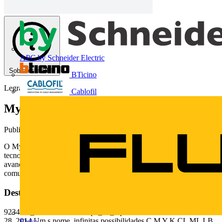
APC by Schneider Electric
Sobre este PDF
BTicino
Legrand
Cablofil
MyHOME, automação residencial
Publicado: 31 de março de 2016
· Categoria: Catálogos
O MyHOME é a solução de automação residencial de alta
tecnologia da Legrand para o projeto de sistemas elétricos mais
avançados em termos de conforto, segurança, economia de energia,
comunicação de áudio/vídeo e controle local ou remoto.
Deste documento
92342-1_Cat New L&L Capa_25_1.pdf - PG-1 - 23:10:27 - March
28, 2014 Um s nome, infinitas possibilidades C M Y K CL ML LB
Fluke