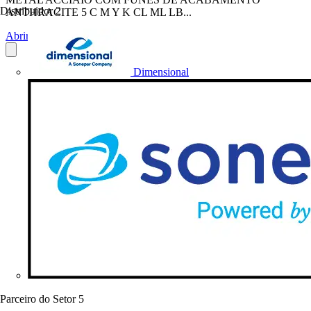
Distribuidor
2
ANTHRACITE 5 C M Y K CL ML LB...
Abrir o PDF
Dimensional
Parceiro do Setor
5