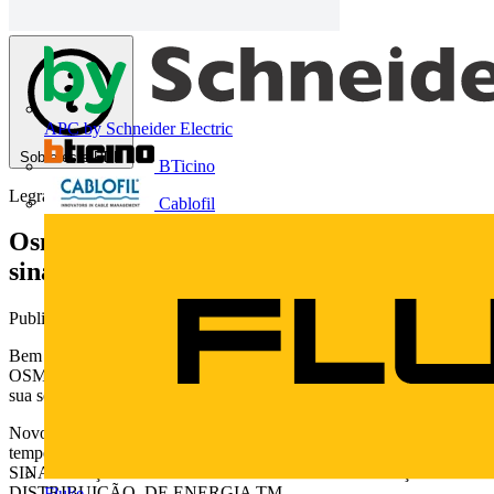
APC by Schneider Electric
Sobre este PDF
BTicino
Legrand
Cablofil
Osmoz: novos auxiliares de comando e de
sinalização
Publicado: 31 de março de 2016
· Categoria: Catálogos
Bem nascidos, os novos auxiliares de comando e de sinalização
OSMOZ. Do cabeçote até a conexão, eles resistem muito tempo. A
sua solução ideal com facilidade e rapidez da montagem.
Novos OSMOZ TM Do cabeçote até a conexãoeles resistem muito
tempo NOVOS AUXILIARES DE COMANDO E DE
SINALIZAÇÃO OSMOZ SISTEMAS PARA PROTEÇÃO E
DISTRIBUIÇÃO DE ENERGIA TM
Fluke