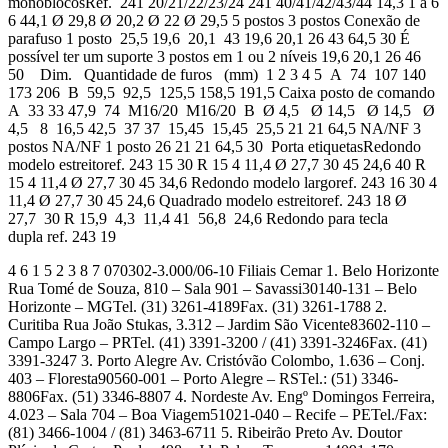
monoblocosRef. 241 20/21/22/23/24 241 40/41/42/43/44 14,3 1 à 6
6 44,1 Ø 29,8 Ø 20,2 Ø 22 Ø 29,5 5 postos 3 postos Conexão de
parafuso 1 posto 25,5 19,6 20,1 43 19,6 20,1 26 43 64,5 30 É
possível ter um suporte 3 postos em 1 ou 2 níveis 19,6 20,1 26 46
50 Dim. Quantidade de furos (mm) 1 2 3 4 5 A 74 107 140
173 206 B 59,5 92,5 125,5 158,5 191,5 Caixa posto de comando
A 33 33 47,9 74 M16/20 M16/20 B Ø 4,5 Ø 14,5 Ø 14,5 Ø
4,5 8 16,5 42,5 37 37 15,45 15,45 25,5 21 21 64,5 NA/NF 3
postos NA/NF 1 posto 26 21 21 64,5 30 Porta etiquetasRedondo
modelo estreitoref. 243 15 30 R 15 4 11,4 Ø 27,7 30 45 24,6 40 R
15 4 11,4 Ø 27,7 30 45 34,6 Redondo modelo largoref. 243 16 30 4
11,4 Ø 27,7 30 45 24,6 Quadrado modelo estreitoref. 243 18 Ø
27,7 30 R 15,9 4,3 11,4 41 56,8 24,6 Redondo para tecla
dupla ref. 243 19
4 6 1 5 2 3 8 7 070302-3.000/06-10 Filiais Cemar 1. Belo Horizonte
Rua Tomé de Souza, 810 – Sala 901 – Savassi30140-131 – Belo
Horizonte – MGTel. (31) 3261-4189Fax. (31) 3261-1788 2.
Curitiba Rua João Stukas, 3.312 – Jardim São Vicente83602-110 –
Campo Largo – PRTel. (41) 3391-3200 / (41) 3391-3246Fax. (41)
3391-3247 3. Porto Alegre Av. Cristóvão Colombo, 1.636 – Conj.
403 – Floresta90560-001 – Porto Alegre – RSTel.: (51) 3346-
8806Fax. (51) 3346-8807 4. Nordeste Av. Engº Domingos Ferreira,
4.023 – Sala 704 – Boa Viagem51021-040 – Recife – PETel./Fax:
(81) 3466-1004 / (81) 3463-6711 5. Ribeirão Preto Av. Doutor