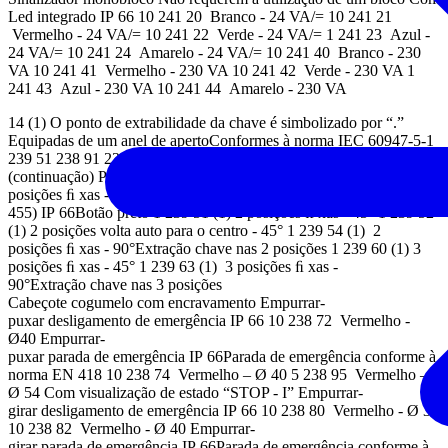
Led integrado IP 66 10 241 20 Branco - 24 VA/= 10 241 21
Vermelho - 24 VA/= 10 241 22 Verde - 24 VA/= 1 241 23 Azul -
24 VA/= 10 241 24 Amarelo - 24 VA/= 10 241 40 Branco - 230
VA 10 241 41 Vermelho - 230 VA 10 241 42 Verde - 230 VA 1
241 43 Azul - 230 VA 10 241 44 Amarelo - 230 VA
14 (1) O ponto de extrabilidade da chave é simbolizado por “.”
Equipadas de um anel de apertoConformes à norma IEC 60947-5-1
239 51 238 91 238 82 238 85 238 95 Emb. Ref. Cabeçotes rotativos
(continuação) Punho longo IP 66 Punho preto 1 239 34 2
posições ﬁ xas - 90° 5 239 40 3 posições ﬁ xas - 45° Chave (n°
455) IP 66Botão preto 1 239 51 (1) 2 posições ﬁ xas - 45° 1 239 52
(1) 2 posições volta auto para o centro - 45° 1 239 54 (1) 2
posições ﬁ xas - 90°Extração chave nas 2 posições 1 239 60 (1) 3
posições ﬁ xas - 45° 1 239 63 (1) 3 posições ﬁ xas -
90°Extração chave nas 3 posições
Cabeçote cogumelo com encravamento Empurrar-
puxar desligamento de emergência IP 66 10 238 72 Vermelho -
Ø40 Empurrar-
puxar parada de emergência IP 66Parada de emergência conforme à
norma EN 418 10 238 74 Vermelho – Ø 40 5 238 95 Vermelho –
Ø 54 Com visualização de estado “STOP - I” Empurrar-
girar desligamento de emergência IP 66 10 238 80 Vermelho - Ø 32
10 238 82 Vermelho - Ø 40 Empurrar-
girar parada de emergência IP 66Parada de emergência conforme à