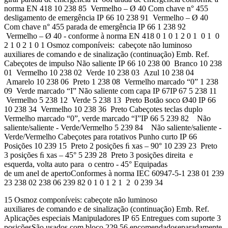
norma EN 418 10 238 85 Vermelho – Ø 40 Com chave n° 455
desligamento de emergência IP 66 10 238 91 Vermelho – Ø 40
Com chave n° 455 parada de emergência IP 66 1 238 92
Vermelho – Ø 40 - conforme à norma EN 418 0 1 0 1 2 0 1 0 1 0
2 1 0 2 1 0 1 Osmoz componíveis: cabeçote não luminoso
auxiliares de comando e de sinalização (continuação) Emb. Ref.
Cabeçotes de impulso Não saliente IP 66 10 238 00 Branco 10 238
01 Vermelho 10 238 02 Verde 10 238 03 Azul 10 238 04
Amarelo 10 238 06 Preto 1 238 08 Vermelho marcado “0” 1 238
09 Verde marcado “I” Não saliente com capa IP 67IP 67 5 238 11
Vermelho 5 238 12 Verde 5 238 13 Preto Botão soco Ø40 IP 66
10 238 34 Vermelho 10 238 36 Preto Cabeçotes teclas duplo
Vermelho marcado “0”, verde marcado “I”IP 66 5 239 82 Não
saliente/saliente - Verde/Vermelho 5 239 84 Não saliente/saliente -
Verde/Vermelho Cabeçotes para rotativos Punho curto IP 66
Posições 10 239 15 Preto 2 posições ﬁ xas – 90° 10 239 23 Preto
3 posições ﬁ xas – 45° 5 239 28 Preto 3 posições direita e
esquerda, volta auto para o centro - 45° Equipadas
de um anel de apertoConformes à norma IEC 60947-5-1 238 01 239
23 238 02 238 06 239 82 0 1 0 1 2 1 2 0 239 34
15 Osmoz componíveis: cabeçote não luminoso
auxiliares de comando e de sinalização (continuação) Emb. Ref.
Aplicações especiais Manipuladores IP 65 Entregues com suporte 3
posiçõesSão usados com bloco 229 56 encomendadoseparadamente