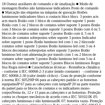
18 Osmoz auxiliares de comando e de sinalização ■ Modo de
montagem Botões não luminosose indicadores Posto de comando
■ Marcação das etiquetas na máquina de gravação Botões
luminosose indicadores blocs n contacts blocs blocs 3 postes acts
acts ntacts Botão com 1 bloco de contatossobre suporte 1 posto
Botão com 1 ou 2 blocos de contatos sobre suporte 3 postos Botão
com 3 blocos de contatos sobre suporte 3 postos Botão com 4 ou 5
blocos de contatos sobre suporte 5 postos Botão com 4, 5 ou 6
blocos de contatos sobrepostos sobre suporte 3 postos Indicador
sobre suporte 1 posto Botão luminoso led com 1 ou 2 blocosde
contatos sobre suporte 3 postos Botão luminoso led com 3 ou 4
blocos decontatos sobrepostas sobre suporte 3 postos Botão
luminoso led com alimentação por transfo com 1 ou 2 blocos de
contatos sobre suporte 3 postos Botão luminoso led com 3 ou 4
blocos de contatos sobre suporte 5 postos Blocos luminosos Regra
fixa Regra móvel ■ Características técnicas - Resistência climática:
- conforme à IEC 60068-2-3 (calor úmido constante) - conforme à
IEC 60068-2-30 (calor úmido cíclico) - Grau de proteção conforme
à norma IEC 60529IP 66 para as cabeçotes padrão e as botoeiras
equipadasIP 67 para as cabeçotes com tampaIP 20 na parte traseira
do painel para os blocos de contatos e os indicadores mono-
corposNema 4x, 12 e 13 para as cabeçotes e as botoeiras- Proteção
contra os choques mecânicos de acordo com a IEC 50102:IK 05:
cabeçotes luminosas e não luminosasIK 07: botoeira vazia- Proteção