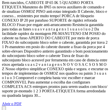
Bem nascidos, CABEOTE IP 65 IK 5 QUADRO PORTA
ETIQUETA Manuteno do IP65 os novos auxiliares de comando e
de sinalizao OSMOZ PINO anti-rotao integrado II Cabeote, bloco e
conexo... resistentes por muito tempo! PORCA de bloqueio
CONEXO IP 20 por parafuso SUPORTE de rigidez reforada
BLOCO Fixao por engate anti-arrancamento Resistncia garantida
para todas as funes s u a s v a n t a g e n s 1 s u a s o l u o 2 Da
facilidade rapidez da montagem PR-MANUTENO EM POSIO do
cabeote na furao APERTO DO CABEOTE por meio de porca
FIXAO do subconjunto bloco sobre o cabeote, garantida por trava 2
1 Pr-manuteno em posio do cabeote durante a fixao da porca por 4
sobre-elevaes Dispositivo antierro garantindo o bom posicionamento
do subconjunto bloco sobre o cabeote Trava de fixao do
subconjunto bloco acessvel por ferramenta em caso de distncia entre
eixos apertada s u a s 2 v a n t a g e n s N O V O S A C S O S M O
Z Nosso objetivo simplificar CONEXO rpida e segura. e encurtar os
tempos de implementao de OSMOZ nos quadros ou painis 3 s u a s
o l u o 3 Componvel e completa basta voc escolher e marcar
COMPONVEL Para aumentar a escolha das configuraes
COMPLETA ACS entregues prontos para serem usados com bloco/
suporte pr-montado 1 2 3 PORTA-ETIQUETA forma arredondada
ou quadrada largura 30...
Abrir o PDF