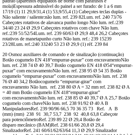
padrão (aparelhos equipados de borne com parafusos e
mola)Espessura admissível do painel a ser furado: de 1 a 6 mm
17/19 (1) 11 29,9/31,4 (1) 53,9/55,4 (1) Cabeçotes teclas duplas -
Não saliente / saliente:não lum. ref. 239 82Lum. ref. 240 73/76
Cabeçotes rotativos de alavanca punho longo Não lum. ref.:239
34/40 23 24 Ø 29,9 Cabeçotes rotativos com chave Não lum.
ref.:239 51/52/54Lum. ref. 239 60/63 Ø 29,9 48,4 26,2 Cabeçotes
rotativos de manetapunho curto Não lum. ref.: 239 15239
23/28Lum. ref.:240 33240 53 23 Ø 29,9 (1) réf. 239 84
20 Osmoz auxiliares de comando e de sinalização (continuação)
Botão cogumelo EN 418“empurrar-puxar” com encravamentoNão
lum. ref. 238 74 Ø 40 39,7 Botão cogumelo EN 418 Ø54“empurrar-
puxar” com encravamentoNão lum. ref. 238 95 Ø 54 35 Botão
cogumelo “empurrar-puxar” com encravamentoNão lum. ref. 238
76 Ø 40 34,2 Botãocogumelo “empurrar-girar” com
encravamento Não lum. ref. 238 80 Ø A = 32 mm ref. 238 82 Ø A
= 40 mm Botão cogumelo EN 418“empurrar-girar”
com encravamentoNão lum. ref. 238 85 Ø 40 39,7 Ø A 25,7 Botão
cogumelo com chaveNão lum. ref. 238 91/92 Ø 40 A B
ManipuladoresRef. 239 90/96 66,5 70 36 35 73 Ref. A B
(mm) (mm) 238 91 30,7 53,7 238 92 40,8 63,8 Cabeçote
para potenciômetroRef. 239 89 22 Ø 29,4 Botão de
disparo mecânico (BAM)Ref. 238 61/66 20,8 Ø 29,4
SinalizadorRef. 241 60/61/62/63/64 11,3 Ø 29,9 Sinalizador