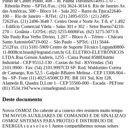
Plínio de Castro Prado, 498 – Jd. Palma Travassos14091-170 –
Ribeirão Preto – SPTel./Fax.: (16) 3624-3614 6. Rio de Janeiro Av.
das Américas, 500 – Bloco 14 – Sala 202 – Barra da Tijuca22640-
100 – Rio de Janeiro – RJTel.: (21) 2495-6555 / (21) 2495-
7262Fax. (21) 2496-3648 7. Centro Oeste e Norte Av. T-8, nº 1.492
– Edifício Comercial Vilela – Salas 301 e 302 – Setor Bueno74210-
270 – Goiânia - GOTel.: (62) 3255-6606Fax. (62) 3275-5073 8.
São Paulo Rua Verbo Divino, 1.207 – Bloco A – Térreo – Chácara
Santo Antonio04719-002 – São Paulo – SPTel.: (11) 5644-
2512Fax. (11) 5181-5909 Centro de Suporte Técnico
Legrand0800-
11-8008cst.brasil@legrand.com.br
GL ELETRO-ELETRÔNICOS
LTDA.Rua Gerson Andreis, 1255 - Caixa Postal 8588Distrito
Industrial - CEP 95112-130 - Caxias do Sul - RSVendas: (54)
2101.9900 - Fax: (54) 2101.9997CD SP: Rod. Waldomiro Correa
de Camargo, Km 52,5 - Galpão BBairro Melissa - CEP 13308-904 -
Itu - SP- Fone (11) 4025-6508CD PE: BR 101 Sul, Km 128,
Alameda B, Quadra D,Lote 1 - CEP 55500-000 - Escada - PEFone
(81) 3534.1947www.cemarlegrand.com.br
Deste documento
Novos OSMOZ Do cabeote at a conexo eles resistem muito tempo
TM NOVOS AUXILIARES DE COMANDO E DE SINALIZAO
OSMOZ SISTEMAS PARA PROTEO E DISTRIBUIO DE
ENERGIA s u a s o l u o 1 Juntos compartilhemos nossas solues