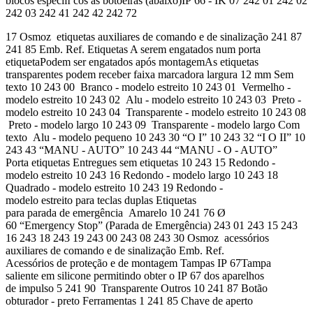
blocos especíﬁ cos às botoeiras (abaixo)IP 66 - IK 07 242 01 242 02
242 03 242 41 242 42 242 72
17 Osmoz etiquetas auxiliares de comando e de sinalização 241 87
241 85 Emb. Ref. Etiquetas A serem engatados num porta
etiquetaPodem ser engatados após montagemAs etiquetas
transparentes podem receber faixa marcadora largura 12 mm Sem
texto 10 243 00 Branco - modelo estreito 10 243 01 Vermelho -
modelo estreito 10 243 02 Alu - modelo estreito 10 243 03 Preto -
modelo estreito 10 243 04 Transparente - modelo estreito 10 243 08
Preto - modelo largo 10 243 09 Transparente - modelo largo Com
texto Alu - modelo pequeno 10 243 30 “O I” 10 243 32 “I O II” 10
243 43 “MANU - AUTO” 10 243 44 “MANU - O - AUTO”
Porta etiquetas Entregues sem etiquetas 10 243 15 Redondo -
modelo estreito 10 243 16 Redondo - modelo largo 10 243 18
Quadrado - modelo estreito 10 243 19 Redondo -
modelo estreito para teclas duplas Etiquetas
para parada de emergência Amarelo 10 241 76 Ø
60 “Emergency Stop” (Parada de Emergência) 243 01 243 15 243
16 243 18 243 19 243 00 243 08 243 30 Osmoz acessórios
auxiliares de comando e de sinalização Emb. Ref.
Acessórios de proteção e de montagem Tampas IP 67Tampa
saliente em silicone permitindo obter o IP 67 dos aparelhos
de impulso 5 241 90 Transparente Outros 10 241 87 Botão
obturador - preto Ferramentas 1 241 85 Chave de aperto