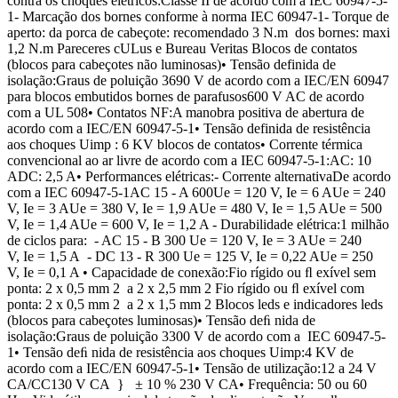
contra os choques elétricos:Classe II de acordo com a IEC 60947-5-
1- Marcação dos bornes conforme à norma IEC 60947-1- Torque de
aperto: da porca de cabeçote: recomendado 3 N.m dos bornes: maxi
1,2 N.m Pareceres cULus e Bureau Veritas Blocos de contatos
(blocos para cabeçotes não luminosas)• Tensão definida de
isolação:Graus de poluição 3690 V de acordo com a IEC/EN 60947
para blocos embutidos bornes de parafusos600 V AC de acordo
com a UL 508• Contatos NF:A manobra positiva de abertura de
acordo com a IEC/EN 60947-5-1• Tensão definida de resistência
aos choques Uimp : 6 KV blocos de contatos• Corrente térmica
convencional ao ar livre de acordo com a IEC 60947-5-1:AC: 10
ADC: 2,5 A• Performances elétricas:- Corrente alternativaDe acordo
com a IEC 60947-5-1AC 15 - A 600Ue = 120 V, Ie = 6 AUe = 240
V, Ie = 3 AUe = 380 V, Ie = 1,9 AUe = 480 V, Ie = 1,5 AUe = 500
V, Ie = 1,4 AUe = 600 V, Ie = 1,2 A - Durabilidade elétrica:1 milhão
de ciclos para: - AC 15 - B 300 Ue = 120 V, Ie = 3 AUe = 240
V, Ie = 1,5 A - DC 13 - R 300 Ue = 125 V, Ie = 0,22 AUe = 250
V, Ie = 0,1 A • Capacidade de conexão:Fio rígido ou ﬂ exível sem
ponta: 2 x 0,5 mm 2 a 2 x 2,5 mm 2 Fio rígido ou ﬂ exível com
ponta: 2 x 0,5 mm 2 a 2 x 1,5 mm 2 Blocos leds e indicadores leds
(blocos para cabeçotes luminosas)• Tensão deﬁ nida de
isolação:Graus de poluição 3300 V de acordo com a IEC 60947-5-
1• Tensão deﬁ nida de resistência aos choques Uimp:4 KV de
acordo com a IEC/EN 60947-5-1• Tensão de utilização:12 a 24 V
CA/CC130 V CA } ± 10 % 230 V CA• Frequência: 50 ou 60