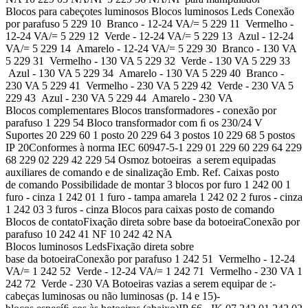
Blocos para cabeçotes luminosos Blocos luminosos Leds Conexão
por parafuso 5 229 10 Branco - 12-24 VA/= 5 229 11 Vermelho -
12-24 VA/= 5 229 12 Verde - 12-24 VA/= 5 229 13 Azul - 12-24
VA/= 5 229 14 Amarelo - 12-24 VA/= 5 229 30 Branco - 130 VA
5 229 31 Vermelho - 130 VA 5 229 32 Verde - 130 VA 5 229 33
Azul - 130 VA 5 229 34 Amarelo - 130 VA 5 229 40 Branco -
230 VA 5 229 41 Vermelho - 230 VA 5 229 42 Verde - 230 VA 5
229 43 Azul - 230 VA 5 229 44 Amarelo - 230 VA
Blocos complementares Blocos transformadores - conexão por
parafuso 1 229 54 Bloco transformador com ﬁ os 230/24 V
Suportes 20 229 60 1 posto 20 229 64 3 postos 10 229 68 5 postos
IP 20Conformes à norma IEC 60947-5-1 229 01 229 60 229 64 229
68 229 02 229 42 229 54 Osmoz botoeiras a serem equipadas
auxiliares de comando e de sinalização Emb. Ref. Caixas posto
de comando Possibilidade de montar 3 blocos por furo 1 242 00 1
furo - cinza 1 242 01 1 furo - tampa amarela 1 242 02 2 furos - cinza
1 242 03 3 furos - cinza Blocos para caixas posto de comando
Blocos de contatoFixação direta sobre base da botoeiraConexão por
parafuso 10 242 41 NF 10 242 42 NA
Blocos luminosos LedsFixação direta sobre
base da botoeiraConexão por parafuso 1 242 51 Vermelho - 12-24
VA/= 1 242 52 Verde - 12-24 VA/= 1 242 71 Vermelho - 230 VA 1
242 72 Verde - 230 VA Botoeiras vazias a serem equipar de :-
cabeças luminosas ou não luminosas (p. 14 e 15)-