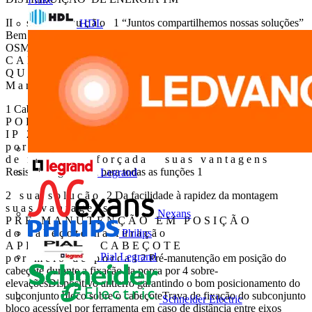
II s u a s o l u ç ã o 1 “Juntos compartilhemos nossas soluções”
HDL
Bem nascidos, os novos auxiliares de comando e de sinalização
OSMOZ P I N O a n t i - r o t a ç ã oi n t e g r a d o
C A B E Ç O T E I P 6 5I K 5
Q U A D R O P O R T A E T I Q U E T A
M a n u t e n ç ã o d o I P 6 5
1 Cabeçote, bloco e conexão...resistentes por muito tempo!
P O R C A d e b l o q u e i o C O N E X Ã O
I P 2 0p o r p a r a f u s o B L O C O F i x a ç ã o
p o r e n g a t e a n t i - a r r a n c a m e n t o S U P O R T E
d e r i g i d e z r e f o r ç a d a s u a s v a n t a g e n s
Resistência garantida para todas as funções 1
Legrand
2 s u a s o l u ç ã o 2 Da facilidade à rapidez da montagem
s u a s v a n t a g e n s
Nexans
P R É - M A N U T E N Ç Ã O E M P O S I Ç Ã O
Philips
d o c a b e ç o t e n a f u r a ç ã o
A P E R T O D O C A B E Ç O T E
Pial Legrand
p o r m e i o d e p o r c a 1 2 Pré-manutenção em posição do
cabeçote durante a fixação da porca por 4 sobre-
elevaçõesDispositivo antierro garantindo o bom posicionamento do
subconjunto bloco sobre o cabeçoteTrava de fixação do subconjunto
Schneider Electric
bloco acessível por ferramenta em caso de distância entre eixos