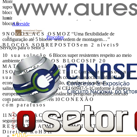
Montagem por simples engate sobre o suporteVersão econômica:
suporte para 1 blocoBlocos sobrepostos em 2 níveis com até 3
blocos de larguraBlocos sem ordem de montagem (exceto
luminoso)Dimensões otimizadas: redução da profundidade dos
blocos 8
Aureside
9 N O V O S A C S O S M O Z ‘‘Uma flexibilidade de
Procobre
configuração até 5 blocos sem ordem de montagem…’’
B L O C O S S O B R E P O S T O S e m 2 n í v e i s 9
Serviços para o Setor
5
10 s u a s o l u ç ã o 6 Blocos super resistentes respeito ao meio
ambiente C O R P O D O S B L O C O S I P 2 0
M A T É R I A a n t i c o r r o s ã o
I S O L A M E N T O E L É T R I C O m a t é r i a i s o l a n t e
s u a s v a n t a g e n s Blocos com leds: associam vida útil e
economiaResistência à corrosão, resistência às névoas
salinas.Conforme à norma EN CEI 60947-5-1Conforme à diretiva
europeia RoHS sobre as substâncias perigosas proibidasConexão
com parafusos imperdíveis 10 C O N E X Ã O
c o m p a r a f u s o s
11 N O V O S A C S O S M O Z ‘‘Imaginados para trazer
segurança, resistentes e duráveis’’
R E S P E I T O A OM E I O A M B I E N T E
D i r e t i v a R o H S 11