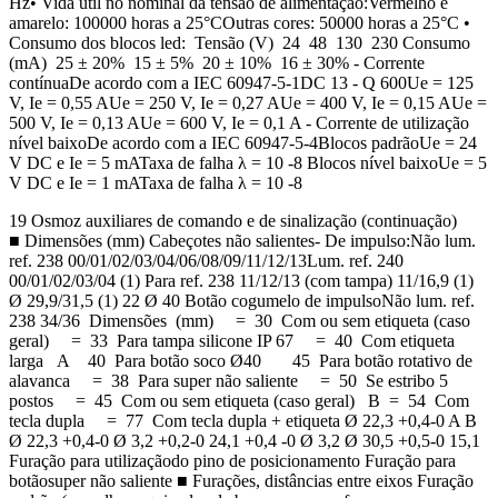
Hz• Vida útil no nominal da tensão de alimentação:Vermelho e
amarelo: 100000 horas a 25°COutras cores: 50000 horas a 25°C •
Consumo dos blocos led: Tensão (V) 24 48 130 230 Consumo
(mA) 25 ± 20% 15 ± 5% 20 ± 10% 16 ± 30% - Corrente
contínuaDe acordo com a IEC 60947-5-1DC 13 - Q 600Ue = 125
V, Ie = 0,55 AUe = 250 V, Ie = 0,27 AUe = 400 V, Ie = 0,15 AUe =
500 V, Ie = 0,13 AUe = 600 V, Ie = 0,1 A - Corrente de utilização
nível baixoDe acordo com a IEC 60947-5-4Blocos padrãoUe = 24
V DC e Ie = 5 mATaxa de falha λ = 10 -8 Blocos nível baixoUe = 5
V DC e Ie = 1 mATaxa de falha λ = 10 -8
19 Osmoz auxiliares de comando e de sinalização (continuação)
■ Dimensões (mm) Cabeçotes não salientes- De impulso:Não lum.
ref. 238 00/01/02/03/04/06/08/09/11/12/13Lum. ref. 240
00/01/02/03/04 (1) Para ref. 238 11/12/13 (com tampa) 11/16,9 (1)
Ø 29,9/31,5 (1) 22 Ø 40 Botão cogumelo de impulsoNão lum. ref.
238 34/36 Dimensões (mm) = 30 Com ou sem etiqueta (caso
geral) = 33 Para tampa silicone IP 67 = 40 Com etiqueta
larga A 40 Para botão soco Ø40 45 Para botão rotativo de
alavanca = 38 Para super não saliente = 50 Se estribo 5
postos = 45 Com ou sem etiqueta (caso geral) B = 54 Com
tecla dupla = 77 Com tecla dupla + etiqueta Ø 22,3 +0,4-0 A B
Ø 22,3 +0,4-0 Ø 3,2 +0,2-0 24,1 +0,4 -0 Ø 3,2 Ø 30,5 +0,5-0 15,1
Furação para utilizaçãodo pino de posicionamento Furação para
botãosuper não saliente ■ Furações, distâncias entre eixos Furação