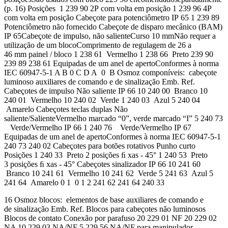
(p. 16) Posições 1 239 90 2P com volta em posição 1 239 96 4P
com volta em posição Cabeçote para potenciômetro IP 65 1 239 89
Potenciômetro não fornecido Cabeçote de disparo mecânico (BAM)
IP 65Cabeçote de impulso, não salienteCurso 10 mmNão requer a
utilização de um blocoComprimento de regulagem de 26 a
46 mm painel / bloco 1 238 61 Vermelho 1 238 66 Preto 239 90
239 89 238 61 Equipadas de um anel de apertoConformes à norma
IEC 60947-5-1 A B 0 C D A 0 B Osmoz componíveis: cabeçote
luminoso auxiliares de comando e de sinalização Emb. Ref.
Cabeçotes de impulso Não saliente IP 66 10 240 00 Branco 10
240 01 Vermelho 10 240 02 Verde 1 240 03 Azul 5 240 04
Amarelo Cabeçotes teclas duplas Não
saliente/SalienteVermelho marcado “0”, verde marcado “I” 5 240 73
Verde/Vermelho IP 66 1 240 76 Verde/Vermelho IP 67
Equipadas de um anel de apertoConformes à norma IEC 60947-5-1
240 73 240 02 Cabeçotes para botões rotativos Punho curto
Posições 1 240 33 Preto 2 posições ﬁ xas - 45° 1 240 53 Preto
3 posições ﬁ xas - 45° Cabeçotes sinalizador IP 66 10 241 60
Branco 10 241 61 Vermelho 10 241 62 Verde 5 241 63 Azul 5
241 64 Amarelo 0 1 0 1 2 241 62 241 64 240 33
16 Osmoz blocos: elementos de base auxiliares de comando e
de sinalização Emb. Ref. Blocos para cabeçotes não luminosos
Blocos de contato Conexão por parafuso 20 229 01 NF 20 229 02
NA 10 229 03 NA/NF 5 229 56 NA/NF para manipulador