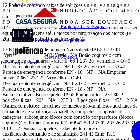
O Setor Elétrico
12 Posto de comando caixas de soluções s u a s v a n t a g e n s
P O S T O D E C O M A N D O B O T Ã O C O G U M E L O
s o l i c i t a r b o t ã o
P O S T O D E C O M A N D O A S E R E Q U I P A D O
Programa Casa Segura
d e 1 a 3 f u r o s s u a s o l u ç ã o 7 Posto de comando a ser
equipado: montagens até 3 blocos por furo,fixação dos blocos (IP
20) no fundo da caixaDesign inovador 12
Revista Lume Arquitetura
13 Emb. Ref. Botão de impulso Não saliente IP 66 1 237 01
Vermelho - NF 1 237 02 Verde - NA Botão cogumelo com
Revista Potência
encravamento Empurrar - girar IP 66 1 237 20 Vermelho – Ø 40
Todos os parceiros
Desligamento de emergência - NF 1 237 26 Vermelho – Ø 40
Parada de emergência conforme EN 418 - NF + NA Empurrar -
puxar IP 66 1 237 21 Vermelho – Ø 40
Desligamento de emergência - NF 1 237 25 Vermelho – Ø 40
Parada de emergência conforme EN 418 - NF + NA
Botões rotativos Botões pretos IP 66 Punho curto 1 237 30 2
posições ﬁ xas – 90° ± NA 1 237 31 3 posições ﬁ xas – 45° ± 2 NA
Osmoz completos: aparelhos completos não-luminosos auxiliares de
comando e de sinalização Aparelhos completos compostos de:-
cabeçotes- subconjunto blocos com conexão por parafusos (blocos +
suportes)Conformes à norma IEC 60947-5-1 237 02 237 26 237 31
0 1 0 1 2 Osmoz completos: cabeçote luminoso
auxiliares de comando e de sinalização 241 42 Emb. Ref.
Sinalizador monobloco Não requerem a utilização de um bloco Com