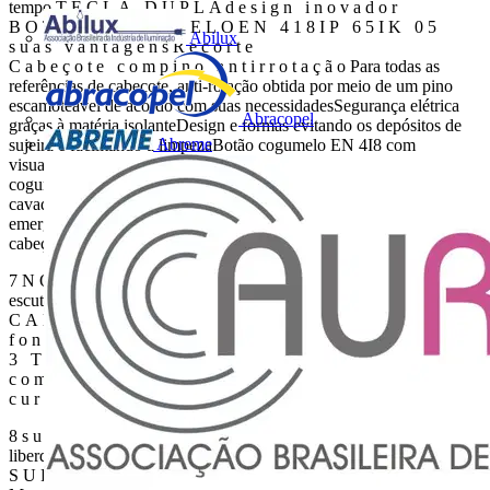
tempo T E C L A D U P L A d e s i g n i n o v a d o r
B O T Ã O C O G U M E L O E N 4 1 8 I P 6 5 I K 0 5
Abilux
s u a s v a n t a g e n s R e c o r t e
C a b e ç o t e c o m p i n o a n t i r r o t a ç ã o Para todas as
referências de cabeçote, anti-rotação obtida por meio de um pino
escamoteável de acordo com suas necessidadesSegurança elétrica
Abracopel
graças à matéria isolanteDesign e formas evitando os depósitos de
Abreme
sujeira e facilitando a limpezaBotão cogumelo EN 4I8 com
visualização lateral (faixa amarela)Otimização da ergonomia: botão
cogumelo empurrar-girar triangular, tecla de impulso
cavada.Funções inovadoras: botão cogumelo de parada de
emergência.Dimensões otimizadas: redução da espessura dos
cabeçotes 6
7 N O V O S A C S O S M O Z ‘‘Cabeçote cheio de inovações:
escutando suas necessidades, olhando você trabalhar’’
C A B E Ç O T E L U M I N O S O 5 C O R E S
f o n t e l u m i n o s a l e d
3 T I P O S D E C A B E Ç O T E S R O T A T I V O S
c o m c h a v e , c o m p u n h o
c u r t o e c o m p u n h o l o n g o 7
8 s u a s o l u ç ã o 5 Suportes para uma montagem com toda
liberdade S U P O R T E P A R A 3 B L O C O S
S U P O R T E P A R A 5 B L O C O S s u a s v a n t a g e n s