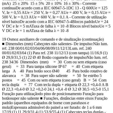
(mA) 25 ± 20% 15 ± 5% 20 ± 10% 16 ± 30% - Corrente
contínuaDe acordo com a IEC 60947-5-1DC 13 - Q 600Ue = 125
V, Ie = 0,55 AUe = 250 V, Ie = 0,27 AUe = 400 V, Ie = 0,15 AUe =
500 V, Ie = 0,13 AUe = 600 V, Ie = 0,1 A - Corrente de utilização
nível baixoDe acordo com a IEC 60947-5-4Blocos padrãoUe = 24
V DC e Ie = 5 mATaxa de falha λ = 10 -8 Blocos nível baixoUe = 5
V DC e Ie = 1 mATaxa de falha λ = 10 -8
19 Osmoz auxiliares de comando e de sinalização (continuação)
■ Dimensões (mm) Cabeçotes não salientes- De impulso:Não lum.
ref. 238 00/01/02/03/04/06/08/09/11/12/13Lum. ref. 240
00/01/02/03/04 (1) Para ref. 238 11/12/13 (com tampa) 11/16,9 (1)
Ø 29,9/31,5 (1) 22 Ø 40 Botão cogumelo de impulsoNão lum. ref.
238 34/36 Dimensões (mm) = 30 Com ou sem etiqueta (caso
geral) = 33 Para tampa silicone IP 67 = 40 Com etiqueta
larga A 40 Para botão soco Ø40 45 Para botão rotativo de
alavanca = 38 Para super não saliente = 50 Se estribo 5
postos = 45 Com ou sem etiqueta (caso geral) B = 54 Com
tecla dupla = 77 Com tecla dupla + etiqueta Ø 22,3 +0,4-0 A B
Ø 22,3 +0,4-0 Ø 3,2 +0,2-0 24,1 +0,4 -0 Ø 3,2 Ø 30,5 +0,5-0 15,1
Furação para utilizaçãodo pino de posicionamento Furação para
botãosuper não saliente ■ Furações, distâncias entre eixos Furação
padrão (aparelhos equipados de borne com parafusos e
mola)Espessura admissível do painel a ser furado: de 1 a 6 mm
17/19 (1) 11 29,9/31,4 (1) 53,9/55,4 (1) Cabeçotes teclas duplas -