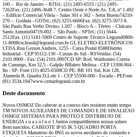
100 – Rio de Janeiro – RJTel.: (21) 2495-6555 / (21) 2495-
7262Fax. (21) 2496-3648 7. Centro Oeste e Norte Av. T-8, nº 1.492
– Edifício Comercial Vilela – Salas 301 e 302 – Setor Bueno74210-
270 – Goiânia - GOTel.: (62) 3255-6606Fax. (62) 3275-5073 8.
São Paulo Rua Verbo Divino, 1.207 – Bloco A – Térreo – Chácara
Santo Antonio04719-002 – São Paulo – SPTel.: (11) 5644-
2512Fax. (11) 5181-5909 Centro de Suporte Técnico
Legrand0800-
11-8008cst.brasil@legrand.com.br
GL ELETRO-ELETRÔNICOS
LTDA.Rua Gerson Andreis, 1255 - Caixa Postal 8588Distrito
Industrial - CEP 95112-130 - Caxias do Sul - RSVendas: (54)
2101.9900 - Fax: (54) 2101.9997CD SP: Rod. Waldomiro Correa
de Camargo, Km 52,5 - Galpão BBairro Melissa - CEP 13308-904 -
Itu - SP- Fone (11) 4025-6508CD PE: BR 101 Sul, Km 128,
Alameda B, Quadra D,Lote 1 - CEP 55500-000 - Escada - PEFone
(81) 3534.1947www.cemarlegrand.com.br
Deste documento
Novos OSMOZ Do cabeote at a conexo eles resistem muito tempo
TM NOVOS AUXILIARES DE COMANDO E DE SINALIZAO
OSMOZ SISTEMAS PARA PROTEO E DISTRIBUIO DE
ENERGIA s u a s o l u o 1 Juntos compartilhemos nossas solues
Bem nascidos, CABEOTE IP 65 IK 5 QUADRO PORTA
ETIQUETA Manuteno do IP65 os novos auxiliares de comando e