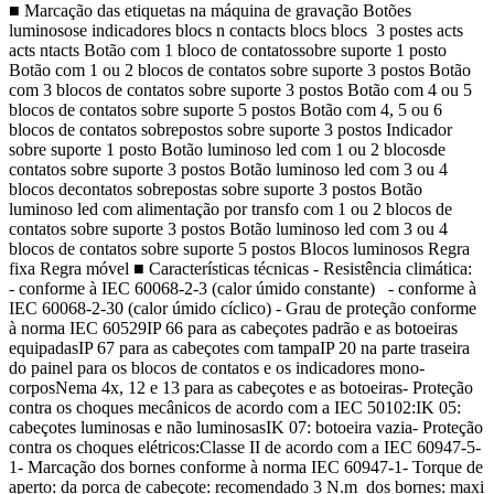
■ Marcação das etiquetas na máquina de gravação Botões
luminosose indicadores blocs n contacts blocs blocs 3 postes acts
acts ntacts Botão com 1 bloco de contatossobre suporte 1 posto
Botão com 1 ou 2 blocos de contatos sobre suporte 3 postos Botão
com 3 blocos de contatos sobre suporte 3 postos Botão com 4 ou 5
blocos de contatos sobre suporte 5 postos Botão com 4, 5 ou 6
blocos de contatos sobrepostos sobre suporte 3 postos Indicador
sobre suporte 1 posto Botão luminoso led com 1 ou 2 blocosde
contatos sobre suporte 3 postos Botão luminoso led com 3 ou 4
blocos decontatos sobrepostas sobre suporte 3 postos Botão
luminoso led com alimentação por transfo com 1 ou 2 blocos de
contatos sobre suporte 3 postos Botão luminoso led com 3 ou 4
blocos de contatos sobre suporte 5 postos Blocos luminosos Regra
fixa Regra móvel ■ Características técnicas - Resistência climática:
- conforme à IEC 60068-2-3 (calor úmido constante) - conforme à
IEC 60068-2-30 (calor úmido cíclico) - Grau de proteção conforme
à norma IEC 60529IP 66 para as cabeçotes padrão e as botoeiras
equipadasIP 67 para as cabeçotes com tampaIP 20 na parte traseira
do painel para os blocos de contatos e os indicadores mono-
corposNema 4x, 12 e 13 para as cabeçotes e as botoeiras- Proteção
contra os choques mecânicos de acordo com a IEC 50102:IK 05:
cabeçotes luminosas e não luminosasIK 07: botoeira vazia- Proteção
contra os choques elétricos:Classe II de acordo com a IEC 60947-5-
1- Marcação dos bornes conforme à norma IEC 60947-1- Torque de
aperto: da porca de cabeçote: recomendado 3 N.m dos bornes: maxi