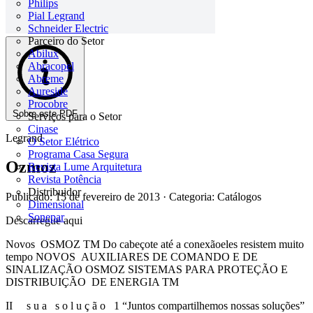
Philips
Pial Legrand
Schneider Electric
Parceiro do Setor
Abilux
Abracopel
Abreme
Aureside
Procobre
Sobre este PDF
Serviços para o Setor
Cinase
Legrand
O Setor Elétrico
Programa Casa Segura
Ozmoz
Revista Lume Arquitetura
Revista Potência
Distribuidor
Publicado: 15 de fevereiro de 2013
· Categoria: Catálogos
Dimensional
Sonepar
Descarregue aqui
Novos OSMOZ TM Do cabeçote até a conexãoeles resistem muito
tempo NOVOS AUXILIARES DE COMANDO E DE
SINALIZAÇÃO OSMOZ SISTEMAS PARA PROTEÇÃO E
DISTRIBUIÇÃO DE ENERGIA TM
II s u a s o l u ç ã o 1 “Juntos compartilhemos nossas soluções”