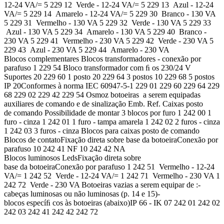
12-24 VA/= 5 229 12 Verde - 12-24 VA/= 5 229 13 Azul - 12-24
VA/= 5 229 14 Amarelo - 12-24 VA/= 5 229 30 Branco - 130 VA
5 229 31 Vermelho - 130 VA 5 229 32 Verde - 130 VA 5 229 33
Azul - 130 VA 5 229 34 Amarelo - 130 VA 5 229 40 Branco -
230 VA 5 229 41 Vermelho - 230 VA 5 229 42 Verde - 230 VA 5
229 43 Azul - 230 VA 5 229 44 Amarelo - 230 VA
Blocos complementares Blocos transformadores - conexão por
parafuso 1 229 54 Bloco transformador com ﬁ os 230/24 V
Suportes 20 229 60 1 posto 20 229 64 3 postos 10 229 68 5 postos
IP 20Conformes à norma IEC 60947-5-1 229 01 229 60 229 64 229
68 229 02 229 42 229 54 Osmoz botoeiras a serem equipadas
auxiliares de comando e de sinalização Emb. Ref. Caixas posto
de comando Possibilidade de montar 3 blocos por furo 1 242 00 1
furo - cinza 1 242 01 1 furo - tampa amarela 1 242 02 2 furos - cinza
1 242 03 3 furos - cinza Blocos para caixas posto de comando
Blocos de contatoFixação direta sobre base da botoeiraConexão por
parafuso 10 242 41 NF 10 242 42 NA
Blocos luminosos LedsFixação direta sobre
base da botoeiraConexão por parafuso 1 242 51 Vermelho - 12-24
VA/= 1 242 52 Verde - 12-24 VA/= 1 242 71 Vermelho - 230 VA 1
242 72 Verde - 230 VA Botoeiras vazias a serem equipar de :-
cabeças luminosas ou não luminosas (p. 14 e 15)-
blocos especíﬁ cos às botoeiras (abaixo)IP 66 - IK 07 242 01 242 02
242 03 242 41 242 42 242 72