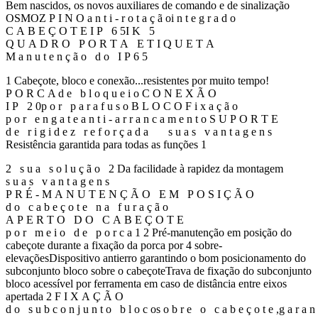
Bem nascidos, os novos auxiliares de comando e de sinalização
OSMOZ P I N O a n t i - r o t a ç ã oi n t e g r a d o
C A B E Ç O T E I P 6 5I K 5
Q U A D R O P O R T A E T I Q U E T A
M a n u t e n ç ã o d o I P 6 5
1 Cabeçote, bloco e conexão...resistentes por muito tempo!
P O R C A d e b l o q u e i o C O N E X Ã O
I P 2 0p o r p a r a f u s o B L O C O F i x a ç ã o
p o r e n g a t e a n t i - a r r a n c a m e n t o S U P O R T E
d e r i g i d e z r e f o r ç a d a s u a s v a n t a g e n s
Resistência garantida para todas as funções 1
2 s u a s o l u ç ã o 2 Da facilidade à rapidez da montagem
s u a s v a n t a g e n s
P R É - M A N U T E N Ç Ã O E M P O S I Ç Ã O
d o c a b e ç o t e n a f u r a ç ã o
A P E R T O D O C A B E Ç O T E
p o r m e i o d e p o r c a 1 2 Pré-manutenção em posição do
cabeçote durante a fixação da porca por 4 sobre-
elevaçõesDispositivo antierro garantindo o bom posicionamento do
subconjunto bloco sobre o cabeçoteTrava de fixação do subconjunto
bloco acessível por ferramenta em caso de distância entre eixos
apertada 2 F I X A Ç Ã O
d o s u b c o n j u n t o b l o c os o b r e o c a b e ç o t e ,g a r a n 