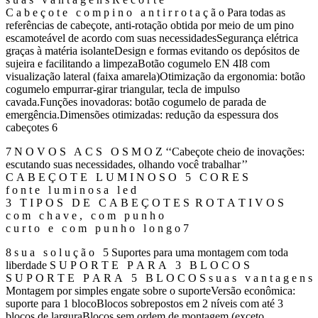
C a b e ç o t e c o m p i n o a n t i r r o t a ç ã o Para todas as
referências de cabeçote, anti-rotação obtida por meio de um pino
escamoteável de acordo com suas necessidadesSegurança elétrica
graças à matéria isolanteDesign e formas evitando os depósitos de
sujeira e facilitando a limpezaBotão cogumelo EN 4I8 com
visualização lateral (faixa amarela)Otimização da ergonomia: botão
cogumelo empurrar-girar triangular, tecla de impulso
cavada.Funções inovadoras: botão cogumelo de parada de
emergência.Dimensões otimizadas: redução da espessura dos
cabeçotes 6
7 N O V O S A C S O S M O Z ‘‘Cabeçote cheio de inovações:
escutando suas necessidades, olhando você trabalhar’’
C A B E Ç O T E L U M I N O S O 5 C O R E S
f o n t e l u m i n o s a l e d
3 T I P O S D E C A B E Ç O T E S R O T A T I V O S
c o m c h a v e , c o m p u n h o
c u r t o e c o m p u n h o l o n g o 7
8 s u a s o l u ç ã o 5 Suportes para uma montagem com toda
liberdade S U P O R T E P A R A 3 B L O C O S
S U P O R T E P A R A 5 B L O C O S s u a s v a n t a g e n s
Montagem por simples engate sobre o suporteVersão econômica:
suporte para 1 blocoBlocos sobrepostos em 2 níveis com até 3
blocos de larguraBlocos sem ordem de montagem (exceto