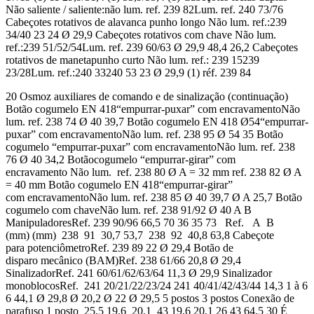
Não saliente / saliente:não lum. ref. 239 82Lum. ref. 240 73/76
Cabeçotes rotativos de alavanca punho longo Não lum. ref.:239
34/40 23 24 Ø 29,9 Cabeçotes rotativos com chave Não lum.
ref.:239 51/52/54Lum. ref. 239 60/63 Ø 29,9 48,4 26,2 Cabeçotes
rotativos de manetapunho curto Não lum. ref.: 239 15239
23/28Lum. ref.:240 33240 53 23 Ø 29,9 (1) réf. 239 84
20 Osmoz auxiliares de comando e de sinalização (continuação)
Botão cogumelo EN 418“empurrar-puxar” com encravamentoNão
lum. ref. 238 74 Ø 40 39,7 Botão cogumelo EN 418 Ø54“empurrar-
puxar” com encravamentoNão lum. ref. 238 95 Ø 54 35 Botão
cogumelo “empurrar-puxar” com encravamentoNão lum. ref. 238
76 Ø 40 34,2 Botãocogumelo “empurrar-girar” com
encravamento Não lum. ref. 238 80 Ø A = 32 mm ref. 238 82 Ø A
= 40 mm Botão cogumelo EN 418“empurrar-girar”
com encravamentoNão lum. ref. 238 85 Ø 40 39,7 Ø A 25,7 Botão
cogumelo com chaveNão lum. ref. 238 91/92 Ø 40 A B
ManipuladoresRef. 239 90/96 66,5 70 36 35 73 Ref. A B
(mm) (mm) 238 91 30,7 53,7 238 92 40,8 63,8 Cabeçote
para potenciômetroRef. 239 89 22 Ø 29,4 Botão de
disparo mecânico (BAM)Ref. 238 61/66 20,8 Ø 29,4
SinalizadorRef. 241 60/61/62/63/64 11,3 Ø 29,9 Sinalizador
monoblocosRef. 241 20/21/22/23/24 241 40/41/42/43/44 14,3 1 à 6
6 44,1 Ø 29,8 Ø 20,2 Ø 22 Ø 29,5 5 postos 3 postos Conexão de
parafuso 1 posto 25,5 19,6 20,1 43 19,6 20,1 26 43 64,5 30 É