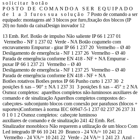
s o l i c i t a r b o t ã o
P O S T O D E C O M A N D O A S E R E Q U I P A D O
d e 1 a 3 f u r o s s u a s o l u ç ã o 7 Posto de comando a ser
equipado: montagens até 3 blocos por furo,fixação dos blocos (IP
20) no fundo da caixaDesign inovador 12
13 Emb. Ref. Botão de impulso Não saliente IP 66 1 237 01
Vermelho - NF 1 237 02 Verde - NA Botão cogumelo com
encravamento Empurrar - girar IP 66 1 237 20 Vermelho – Ø 40
Desligamento de emergência - NF 1 237 26 Vermelho – Ø 40
Parada de emergência conforme EN 418 - NF + NA Empurrar -
puxar IP 66 1 237 21 Vermelho – Ø 40
Desligamento de emergência - NF 1 237 25 Vermelho – Ø 40
Parada de emergência conforme EN 418 - NF + NA
Botões rotativos Botões pretos IP 66 Punho curto 1 237 30 2
posições ﬁ xas – 90° ± NA 1 237 31 3 posições ﬁ xas – 45° ± 2 NA
Osmoz completos: aparelhos completos não-luminosos auxiliares de
comando e de sinalização Aparelhos completos compostos de:-
cabeçotes- subconjunto blocos com conexão por parafusos (blocos +
suportes)Conformes à norma IEC 60947-5-1 237 02 237 26 237 31
0 1 0 1 2 Osmoz completos: cabeçote luminoso
auxiliares de comando e de sinalização 241 42 Emb. Ref.
Sinalizador monobloco Não requerem a utilização de um bloco Com
Led integrado IP 66 10 241 20 Branco - 24 VA/= 10 241 21
Vermelho - 24 VA/= 10 241 22 Verde - 24 VA/= 1 241 23 Azul -