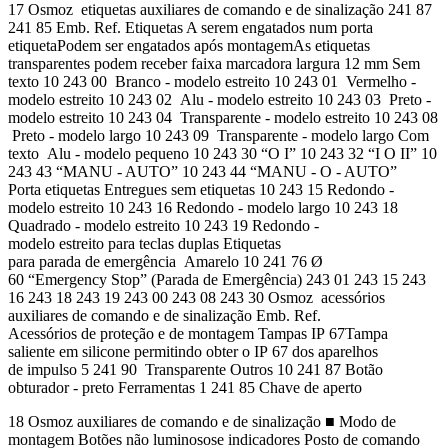
17 Osmoz etiquetas auxiliares de comando e de sinalização 241 87
241 85 Emb. Ref. Etiquetas A serem engatados num porta
etiquetaPodem ser engatados após montagemAs etiquetas
transparentes podem receber faixa marcadora largura 12 mm Sem
texto 10 243 00 Branco - modelo estreito 10 243 01 Vermelho -
modelo estreito 10 243 02 Alu - modelo estreito 10 243 03 Preto -
modelo estreito 10 243 04 Transparente - modelo estreito 10 243 08
Preto - modelo largo 10 243 09 Transparente - modelo largo Com
texto Alu - modelo pequeno 10 243 30 “O I” 10 243 32 “I O II” 10
243 43 “MANU - AUTO” 10 243 44 “MANU - O - AUTO”
Porta etiquetas Entregues sem etiquetas 10 243 15 Redondo -
modelo estreito 10 243 16 Redondo - modelo largo 10 243 18
Quadrado - modelo estreito 10 243 19 Redondo -
modelo estreito para teclas duplas Etiquetas
para parada de emergência Amarelo 10 241 76 Ø
60 “Emergency Stop” (Parada de Emergência) 243 01 243 15 243
16 243 18 243 19 243 00 243 08 243 30 Osmoz acessórios
auxiliares de comando e de sinalização Emb. Ref.
Acessórios de proteção e de montagem Tampas IP 67Tampa
saliente em silicone permitindo obter o IP 67 dos aparelhos
de impulso 5 241 90 Transparente Outros 10 241 87 Botão
obturador - preto Ferramentas 1 241 85 Chave de aperto
18 Osmoz auxiliares de comando e de sinalização ■ Modo de
montagem Botões não luminosose indicadores Posto de comando