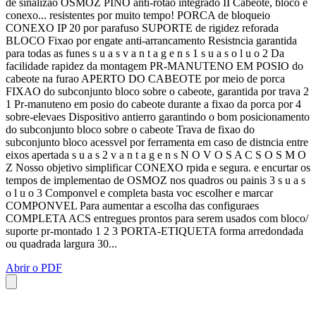
de sinalizao OSMOZ PINO anti-rotao integrado II Cabeote, bloco e
conexo... resistentes por muito tempo! PORCA de bloqueio
CONEXO IP 20 por parafuso SUPORTE de rigidez reforada
BLOCO Fixao por engate anti-arrancamento Resistncia garantida
para todas as funes s u a s v a n t a g e n s 1 s u a s o l u o 2 Da
facilidade rapidez da montagem PR-MANUTENO EM POSIO do
cabeote na furao APERTO DO CABEOTE por meio de porca
FIXAO do subconjunto bloco sobre o cabeote, garantida por trava 2
1 Pr-manuteno em posio do cabeote durante a fixao da porca por 4
sobre-elevaes Dispositivo antierro garantindo o bom posicionamento
do subconjunto bloco sobre o cabeote Trava de fixao do
subconjunto bloco acessvel por ferramenta em caso de distncia entre
eixos apertada s u a s 2 v a n t a g e n s N O V O S A C S O S M O
Z Nosso objetivo simplificar CONEXO rpida e segura. e encurtar os
tempos de implementao de OSMOZ nos quadros ou painis 3 s u a s
o l u o 3 Componvel e completa basta voc escolher e marcar
COMPONVEL Para aumentar a escolha das configuraes
COMPLETA ACS entregues prontos para serem usados com bloco/
suporte pr-montado 1 2 3 PORTA-ETIQUETA forma arredondada
ou quadrada largura 30...
Abrir o PDF