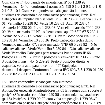
Com chave n° 455 parada de emergência IP 66 1 238 92
Vermelho – Ø 40 - conforme à norma EN 418 0 1 0 1 2 0 1 0 1 0
2 1 0 2 1 0 1 Osmoz componíveis: cabeçote não luminoso
auxiliares de comando e de sinalização (continuação) Emb. Ref.
Cabeçotes de impulso Não saliente IP 66 10 238 00 Branco 10 238
01 Vermelho 10 238 02 Verde 10 238 03 Azul 10 238 04
Amarelo 10 238 06 Preto 1 238 08 Vermelho marcado “0” 1 238
09 Verde marcado “I” Não saliente com capa IP 67IP 67 5 238 11
Vermelho 5 238 12 Verde 5 238 13 Preto Botão soco Ø40 IP 66
10 238 34 Vermelho 10 238 36 Preto Cabeçotes teclas duplo
Vermelho marcado “0”, verde marcado “I”IP 66 5 239 82 Não
saliente/saliente - Verde/Vermelho 5 239 84 Não saliente/saliente -
Verde/Vermelho Cabeçotes para rotativos Punho curto IP 66
Posições 10 239 15 Preto 2 posições ﬁ xas – 90° 10 239 23 Preto
3 posições ﬁ xas – 45° 5 239 28 Preto 3 posições direita e
esquerda, volta auto para o centro - 45° Equipadas
de um anel de apertoConformes à norma IEC 60947-5-1 238 01 239
23 238 02 238 06 239 82 0 1 0 1 2 1 2 0 239 34
15 Osmoz componíveis: cabeçote não luminoso
auxiliares de comando e de sinalização (continuação) Emb. Ref.
Aplicações especiais Manipuladores IP 65 Entregues com suporte 3
posiçõesSão usados com bloco 229 56 encomendadoseparadamente
(p. 16) Posições 1 239 90 2P com volta em posição 1 239 96 4P
com volta em posição Cabeçote para potenciômetro IP 65 1 239 89