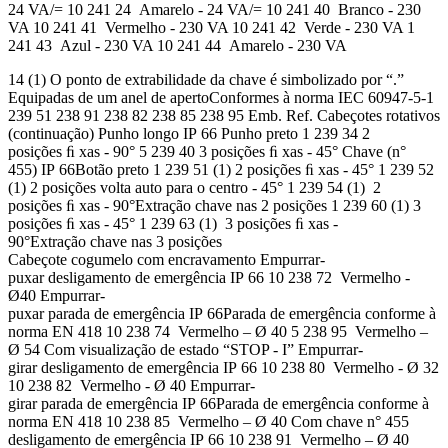
24 VA/= 10 241 24 Amarelo - 24 VA/= 10 241 40 Branco - 230
VA 10 241 41 Vermelho - 230 VA 10 241 42 Verde - 230 VA 1
241 43 Azul - 230 VA 10 241 44 Amarelo - 230 VA
14 (1) O ponto de extrabilidade da chave é simbolizado por “.”
Equipadas de um anel de apertoConformes à norma IEC 60947-5-1
239 51 238 91 238 82 238 85 238 95 Emb. Ref. Cabeçotes rotativos
(continuação) Punho longo IP 66 Punho preto 1 239 34 2
posições ﬁ xas - 90° 5 239 40 3 posições ﬁ xas - 45° Chave (n°
455) IP 66Botão preto 1 239 51 (1) 2 posições ﬁ xas - 45° 1 239 52
(1) 2 posições volta auto para o centro - 45° 1 239 54 (1) 2
posições ﬁ xas - 90°Extração chave nas 2 posições 1 239 60 (1) 3
posições ﬁ xas - 45° 1 239 63 (1) 3 posições ﬁ xas -
90°Extração chave nas 3 posições
Cabeçote cogumelo com encravamento Empurrar-
puxar desligamento de emergência IP 66 10 238 72 Vermelho -
Ø40 Empurrar-
puxar parada de emergência IP 66Parada de emergência conforme à
norma EN 418 10 238 74 Vermelho – Ø 40 5 238 95 Vermelho –
Ø 54 Com visualização de estado “STOP - I” Empurrar-
girar desligamento de emergência IP 66 10 238 80 Vermelho - Ø 32
10 238 82 Vermelho - Ø 40 Empurrar-
girar parada de emergência IP 66Parada de emergência conforme à
norma EN 418 10 238 85 Vermelho – Ø 40 Com chave n° 455
desligamento de emergência IP 66 10 238 91 Vermelho – Ø 40