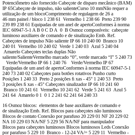
Potenciômetro não fornecido Cabeçote de disparo mecânico (BAM)
IP 65Cabeçote de impulso, não salienteCurso 10 mmNão requer a
utilização de um blocoComprimento de regulagem de 26 a
46 mm painel / bloco 1 238 61 Vermelho 1 238 66 Preto 239 90
239 89 238 61 Equipadas de um anel de apertoConformes à norma
IEC 60947-5-1 A B 0 C D A 0 B Osmoz componíveis: cabeçote
luminoso auxiliares de comando e de sinalização Emb. Ref.
Cabeçotes de impulso Não saliente IP 66 10 240 00 Branco 10
240 01 Vermelho 10 240 02 Verde 1 240 03 Azul 5 240 04
Amarelo Cabeçotes teclas duplas Não
saliente/SalienteVermelho marcado “0”, verde marcado “I” 5 240 73
Verde/Vermelho IP 66 1 240 76 Verde/Vermelho IP 67
Equipadas de um anel de apertoConformes à norma IEC 60947-5-1
240 73 240 02 Cabeçotes para botões rotativos Punho curto
Posições 1 240 33 Preto 2 posições ﬁ xas - 45° 1 240 53 Preto
3 posições ﬁ xas - 45° Cabeçotes sinalizador IP 66 10 241 60
Branco 10 241 61 Vermelho 10 241 62 Verde 5 241 63 Azul 5
241 64 Amarelo 0 1 0 1 2 241 62 241 64 240 33
16 Osmoz blocos: elementos de base auxiliares de comando e
de sinalização Emb. Ref. Blocos para cabeçotes não luminosos
Blocos de contato Conexão por parafuso 20 229 01 NF 20 229 02
NA 10 229 03 NA/NF 5 229 56 NA/NF para manipulador
Blocos para cabeçotes luminosos Blocos luminosos Leds Conexão
por parafuso 5 229 10 Branco - 12-24 VA/= 5 229 11 Vermelho -