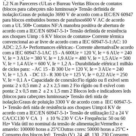
1,2 N.m Pareceres cULus e Bureau Veritas Blocos de contatos
(blocos para cabeçotes não luminosas)• Tensão definida de
isolação:Graus de poluição 3690 V de acordo com a IEC/EN 60947
para blocos embutidos bornes de parafusos600 V AC de acordo
com a UL 508• Contatos NF:A manobra positiva de abertura de
acordo com a IEC/EN 60947-5-1• Tensão definida de resistência
aos choques Uimp : 6 KV blocos de contatos• Corrente térmica
convencional ao ar livre de acordo com a IEC 60947-5-1:AC: 10
ADC: 2,5 A• Performances elétricas:- Corrente alternativaDe acordo
com a IEC 60947-5-1AC 15 - A 600Ue = 120 V, Ie = 6 AUe = 240
V, Ie = 3 AUe = 380 V, Ie = 1,9 AUe = 480 V, Ie = 1,5 AUe = 500
V, Ie = 1,4 AUe = 600 V, Ie = 1,2 A - Durabilidade elétrica:1 milhão
de ciclos para: - AC 15 - B 300 Ue = 120 V, Ie = 3 AUe = 240
V, Ie = 1,5 A - DC 13 - R 300 Ue = 125 V, Ie = 0,22 AUe = 250
V, Ie = 0,1 A • Capacidade de conexão:Fio rígido ou ﬂ exível sem
ponta: 2 x 0,5 mm 2 a 2 x 2,5 mm 2 Fio rígido ou ﬂ exível com
ponta: 2 x 0,5 mm 2 a 2 x 1,5 mm 2 Blocos leds e indicadores leds
(blocos para cabeçotes luminosas)• Tensão deﬁ nida de
isolação:Graus de poluição 3300 V de acordo com a IEC 60947-5-
1• Tensão deﬁ nida de resistência aos choques Uimp:4 KV de
acordo com a IEC/EN 60947-5-1• Tensão de utilização:12 a 24 V
CA/CC130 V CA } ± 10 % 230 V CA• Frequência: 50 ou 60
Hz• Vida útil no nominal da tensão de alimentação:Vermelho e
amarelo: 100000 horas a 25°COutras cores: 50000 horas a 25°C •
Consumo dos blocos led: Tensão (V) 24 48 130 230 Consumo