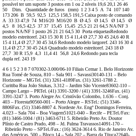
possível ter um suporte 3 postos em 1 ou 2 níveis 19,6 20,1 26 46
50 Dim. Quantidade de furos (mm) 1 2 3 4 5 A 74 107 140
173 206 B 59,5 92,5 125,5 158,5 191,5 Caixa posto de comando
A 33 33 47,9 74 M16/20 M16/20 B Ø 4,5 Ø 14,5 Ø 14,5 Ø
4,5 8 16,5 42,5 37 37 15,45 15,45 25,5 21 21 64,5 NA/NF 3
postos NA/NF 1 posto 26 21 21 64,5 30 Porta etiquetasRedondo
modelo estreitoref. 243 15 30 R 15 4 11,4 Ø 27,7 30 45 24,6 40 R
15 4 11,4 Ø 27,7 30 45 34,6 Redondo modelo largoref. 243 16 30 4
11,4 Ø 27,7 30 45 24,6 Quadrado modelo estreitoref. 243 18 Ø
27,7 30 R 15,9 4,3 11,4 41 56,8 24,6 Redondo para tecla
dupla ref. 243 19
4 6 1 5 2 3 8 7 070302-3.000/06-10 Filiais Cemar 1. Belo Horizonte
Rua Tomé de Souza, 810 – Sala 901 – Savassi30140-131 – Belo
Horizonte – MGTel. (31) 3261-4189Fax. (31) 3261-1788 2.
Curitiba Rua João Stukas, 3.312 – Jardim São Vicente83602-110 –
Campo Largo – PRTel. (41) 3391-3200 / (41) 3391-3246Fax. (41)
3391-3247 3. Porto Alegre Av. Cristóvão Colombo, 1.636 – Conj.
403 – Floresta90560-001 – Porto Alegre – RSTel.: (51) 3346-
8806Fax. (51) 3346-8807 4. Nordeste Av. Engº Domingos Ferreira,
4.023 – Sala 704 – Boa Viagem51021-040 – Recife – PETel./Fax:
(81) 3466-1004 / (81) 3463-6711 5. Ribeirão Preto Av. Doutor
Plínio de Castro Prado, 498 – Jd. Palma Travassos14091-170 –
Ribeirão Preto – SPTel./Fax.: (16) 3624-3614 6. Rio de Janeiro Av.
das Américas, 500 – Bloco 14 – Sala 202 – Barra da Tijuca22640-