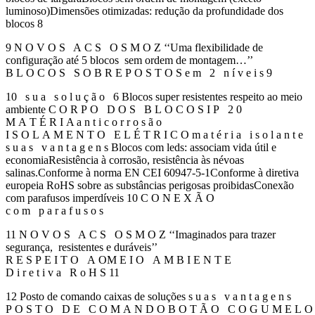
luminoso)Dimensões otimizadas: redução da profundidade dos
blocos 8
9 N O V O S A C S O S M O Z ‘‘Uma flexibilidade de
configuração até 5 blocos sem ordem de montagem…’’
B L O C O S S O B R E P O S T O S e m 2 n í v e i s 9
10 s u a s o l u ç ã o 6 Blocos super resistentes respeito ao meio
ambiente C O R P O D O S B L O C O S I P 2 0
M A T É R I A a n t i c o r r o s ã o
I S O L A M E N T O E L É T R I C O m a t é r i a i s o l a n t e
s u a s v a n t a g e n s Blocos com leds: associam vida útil e
economiaResistência à corrosão, resistência às névoas
salinas.Conforme à norma EN CEI 60947-5-1Conforme à diretiva
europeia RoHS sobre as substâncias perigosas proibidasConexão
com parafusos imperdíveis 10 C O N E X Ã O
c o m p a r a f u s o s
11 N O V O S A C S O S M O Z ‘‘Imaginados para trazer
segurança, resistentes e duráveis’’
R E S P E I T O A OM E I O A M B I E N T E
D i r e t i v a R o H S 11
12 Posto de comando caixas de soluções s u a s v a n t a g e n s
P O S T O D E C O M A N D O B O T Ã O C O G U M E L O