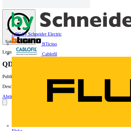
APC by Schneider Electric
Sobre este PDF
BTicino
Legrand
Cablofil
QDSS II
Publicado: 15 de fevereiro de 2013
· Categoria: Catálogos
Descarregue aqui
Abrir o PDF
Fluke