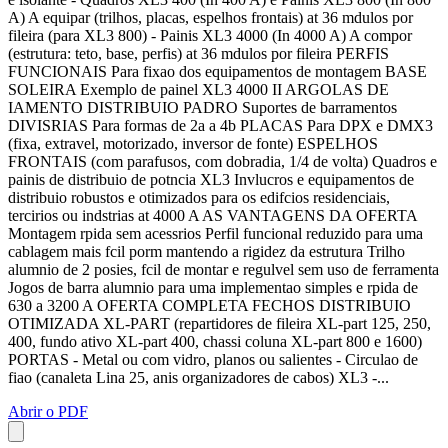
A) A equipar (trilhos, placas, espelhos frontais) at 36 mdulos por
fileira (para XL3 800) - Painis XL3 4000 (In 4000 A) A compor
(estrutura: teto, base, perfis) at 36 mdulos por fileira PERFIS
FUNCIONAIS Para fixao dos equipamentos de montagem BASE
SOLEIRA Exemplo de painel XL3 4000 II ARGOLAS DE
IAMENTO DISTRIBUIO PADRO Suportes de barramentos
DIVISRIAS Para formas de 2a a 4b PLACAS Para DPX e DMX3
(fixa, extravel, motorizado, inversor de fonte) ESPELHOS
FRONTAIS (com parafusos, com dobradia, 1/4 de volta) Quadros e
painis de distribuio de potncia XL3 Invlucros e equipamentos de
distribuio robustos e otimizados para os edifcios residenciais,
tercirios ou indstrias at 4000 A AS VANTAGENS DA OFERTA
Montagem rpida sem acessrios Perfil funcional reduzido para uma
cablagem mais fcil porm mantendo a rigidez da estrutura Trilho
alumnio de 2 posies, fcil de montar e regulvel sem uso de ferramenta
Jogos de barra alumnio para uma implementao simples e rpida de
630 a 3200 A OFERTA COMPLETA FECHOS DISTRIBUIO
OTIMIZADA XL-PART (repartidores de fileira XL-part 125, 250,
400, fundo ativo XL-part 400, chassi coluna XL-part 800 e 1600)
PORTAS - Metal ou com vidro, planos ou salientes - Circulao de
fiao (canaleta Lina 25, anis organizadores de cabos) XL3 -...
Abrir o PDF