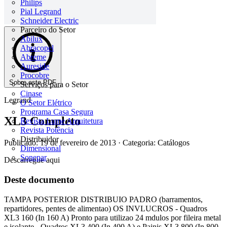
Philips
Pial Legrand
Schneider Electric
Parceiro do Setor
Abilux
Abracopel
Abreme
Aureside
Procobre
Sobre este PDF
Serviços para o Setor
Cinase
Legrand
O Setor Elétrico
Programa Casa Segura
XL3 Completo
Revista Lume Arquitetura
Revista Potência
Distribuidor
Publicado: 19 de fevereiro de 2013
· Categoria: Catálogos
Dimensional
Sonepar
Descarregue aqui
Deste documento
TAMPA POSTERIOR DISTRIBUIO PADRO (barramentos,
repartidores, pentes de alimentao) OS INVLUCROS - Quadros
XL3 160 (In 160 A) Pronto para utilizao 24 mdulos por fileira metal
e isolante - Quadros XL3 400 (In 400 A) e Painis XL3 800 (In 800