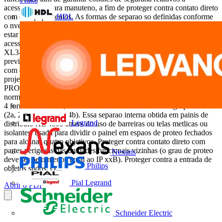
acessibilidade para manuteno, a fim de proteger contra contato direto
HDL
com os equipamentos. As formas de separao so definidas conforme
o nvel de proteo necessria ao painel de distribuio, e estas devem
estar previstas no projeto com a finalidade de proteo do usurio, ou
acesso manuteno, contra contato com partes perigosas. Com a oferta
XL3-4000 possvel realizar todas as formas de compartimentao
previstas da NBR IEC 60439-1, de forma simples e rpida, e ainda
com o auxlio do software XL-PRO2 que j permite pr-visualizao do
projeto, relao de materiais e oramento da obra. CA T L OGO DE
PRODUTOS X L 3 F O R M A S Qual o propsito das formas? A
norma NBR IEC 60439-1 define a separao interna de montagens em
4 formas diferentes, cada uma sendo dividida em dois grupos a e b
(2a, 2b, 3a, 3b, 4a e 4b). Essa separao interna obtida em painis de
Legrand
distribuio XL 4000 atravs do uso de barreiras ou telas metlicas ou
isolantes. usada para dividir o painel em espaos de proteo fechados
para alcanar quatro objetivos. Proteger contra contato direto com
partes perigosas das unidades funcionais vizinhas (o grau de proteo
Nexans
deve ser pelo menos igual ao IP xxB). Proteger contra a entrada de
Philips
objetos slidos. O...
Pial Legrand
Abrir o PDF
Schneider Electric