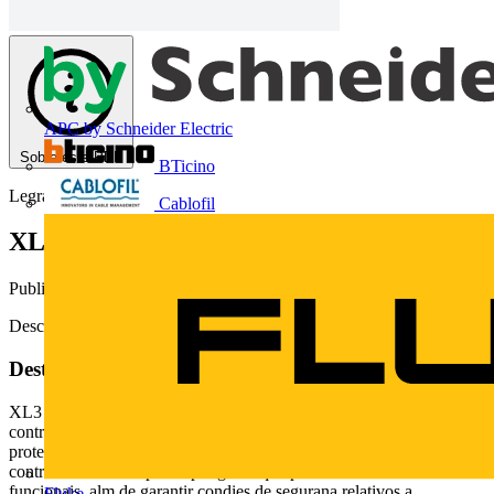
APC by Schneider Electric
Sobre este PDF
BTicino
Legrand
Cablofil
XL3 Formas
Publicado: 15 de fevereiro de 2013
· Categoria: Catálogos
Descarregue aqui
Deste documento
XL3 Formas Separar internamente os conjuntos de manobra e
controle de baixa tenso, em compartimentos distintos ou espaos
protegidos fechados, garantem uma proteo adicional ao usurio
contra contato com partes perigosas que pertenam s unidades
funcionais, alm de garantir condies de segurana relativos a
Fluke