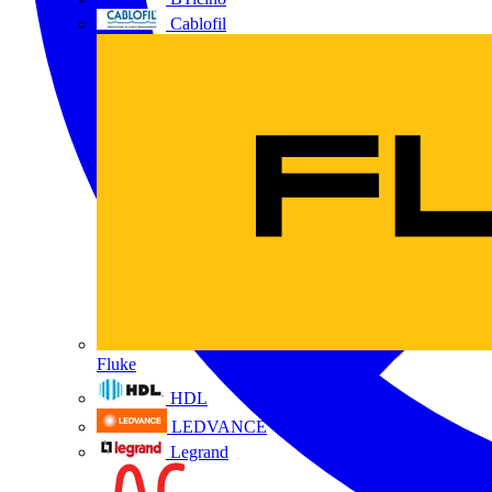
Cablofil
Fluke
HDL
LEDVANCE
Legrand