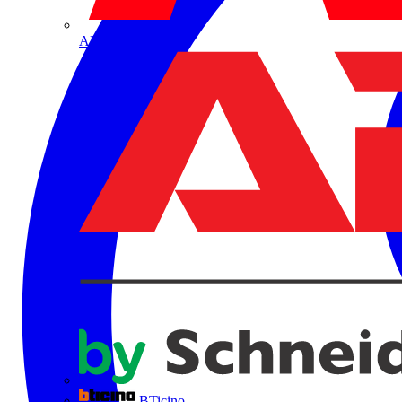
ABB
BTicino