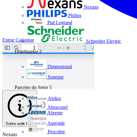
Nexans
Philips
Pial Legrand
Entrar
Cadastrar
Schneider Electric
Distribuidor
2
Dimensional
Sonepar
Parceiro do Setor
5
Abilux
Abracopel
Abreme
Aureside
Sobre este PDF
Procobre
Nexans