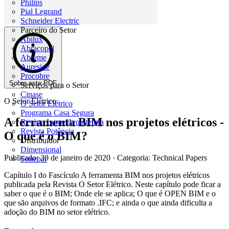
Philips
Pial Legrand
Schneider Electric
Parceiro do Setor
Abilux
Abracopel
Abreme
Aureside
Procobre
Sobre este PDF
Serviços para o Setor
Cinase
O Setor Elétrico
O Setor Elétrico
Programa Casa Segura
A ferramenta BIM nos projetos elétricos -
Revista Lume Arquitetura
Revista Potência
O que é o BIM?
Distribuidor
Dimensional
Publicado: 30 de janeiro de 2020
· Categoria: Technical Papers
Sonepar
Capítulo I do Fascículo A ferramenta BIM nos projetos elétricos
publicada pela Revista O Setor Elétrico. Neste capítulo pode ficar a
saber o que é o BIM; Onde ele se aplica; O que é OPEN BIM e o
que são arquivos de formato .IFC; e ainda o que ainda dificulta a
adoção do BIM no setor elétrico.