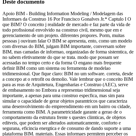
Deste documento
Apoio BIM - Building Information Modeling / Modelagem das
Informaes da Construo 16 Por Francisco Gonalves Jr.* Captulo I O
que BIM? O conceito j realidade de mercado e faz parte da vida de
todo profissional envolvido na construo civil, mesmo que em e
gerenciamento de um projeto. diferentes propores. Porm, muitas
pessoas j ouviram falar O BIM se apresenta, ento, como um modelo
com diversas do BIM, julgam BIM importante, conversam sobre
BIM, mas camadas de informao, organizadas de forma sistemtica, de
no sabem efetivamente do que se trata. modo que possam ser
acessadas no tempo certo e da forma O engano mais frequente
definir BIM como um sistema ou ferramenta de modelao
tridimensional. Que fique claro: BIM no um software. correta, desde
a concepo at o retrofit ou demolio. Vale lembrar que o conceito BIM
para as reas de Arquitetura, Engenharias e Construo (AEC), serve
de embasamento no Embora a representao tridimensional seja
importante, a apenas para uma construo especfica, mas sim para
simular o capacidade de gerar objetos paramtricos que caracteriza
uma desenvolvimento do empreendimento em um bairro ou cidade,
ferramenta como BIM. A parametricidade garante a gerao de o
comportamento da estrutura frente s questes climticas, de objetos
editveis, que podem ser alterados automaticamente, conforto e
segurana, eficincia energtica e de consumo de dando suporte a uma
plataforma BIM. materiais. Essas informaes permitem perceber os