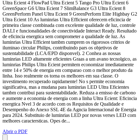
Ultra Ecient 4 FlowPad Ultra Ecient 5 Tango Pro Ultra Ecient 6
GreenSpace G6 Ultra Ecient 7 SlimBalance G3 Ultra Ecient 8
GreenPerform Panel Ultra Ecient 9 GreenPerform Elite Highbay G2
Ultra Ecient 10 As luminrias Ultra Efficient oferecem eficincia de
primeira classe combinada com excelente qualidade de luz, controle
DALI e funcionalidades de conectividade Interact Ready. Resultado
de eficincia energtica sem comprometer a qualidade de luz. As
luminrias Ultra Efficient tambm cumprem os rigorosos critrios de
iluminao circular Philips, contribuindo pars os objetivos de
sustentabilidade (LCA/EPD disponvel). 2 Conhea as nossas
luminrias LED altamente eficientes Graas a um avano tecnolgico, as
luminrias Philips Ultra Ecient permitem economizar imediatamente
entre 14 e 50% de energia em comparao com o melhor produto da
linha. Isso realmente os torna os melhores em sua classe. O
investimento recuperado rapidamente! No s permite economia
significativa, mas a mudana para luminrias LED Ultra Eficientes
tambm contribui para sustentabilidade. Reduza a emisso de carbono
e aumente a economia de energia com a linha Ultra Ecient: Eficincia
energtica Nvel 3 de acordo com os Requisitos de Qualidade e
Desempenho do Anexo SSL 4E da Agncia Internacional de Energia
para 2024. Substituio de luminrias LED por novas verses LED com
melhores caractersticas. Opes de...
Abrir o PDF