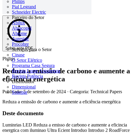
Philips
Pial Legrand
Schneider Electric
Parceiro do Setor
Abilux
Abracopel
Abreme
Aureside
Procobre
Sobre este PDF
Serviços para o Setor
Cinase
Philips
O Setor Elétrico
Programa Casa Segura
Reduza a emissão de carbono e aumente a
Revista Lume Arquitetura
Revista Potência
eficiência energética
Distribuidor
Dimensional
Publicado: 5 de setembro de 2024
· Categoria: Technical Papers
Sonepar
Reduza a emissão de carbono e aumente a eficiência energética
Deste documento
Luminrias LED Reduza a emisso de carbono e aumente a eficincia
energtica com iluminao Ultra Ecient Introduo Introduo 2 RoadForce