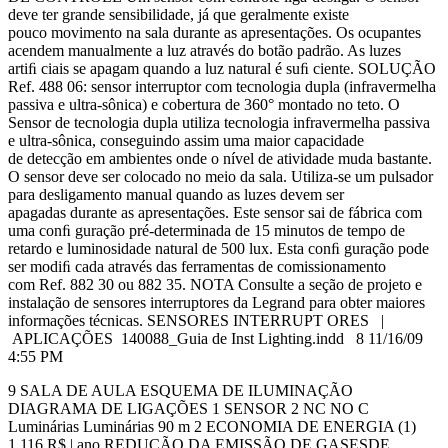
deve ter grande sensibilidade, já que geralmente existe
pouco movimento na sala durante as apresentações. Os ocupantes
acendem manualmente a luz através do botão padrão. As luzes
artiﬁ ciais se apagam quando a luz natural é suﬁ ciente. SOLUÇÃO
Ref. 488 06: sensor interruptor com tecnologia dupla (infravermelha
passiva e ultra-sônica) e cobertura de 360° montado no teto. O
Sensor de tecnologia dupla utiliza tecnologia infravermelha passiva
e ultra-sônica, conseguindo assim uma maior capacidade
de detecção em ambientes onde o nível de atividade muda bastante.
O sensor deve ser colocado no meio da sala. Utiliza-se um pulsador
para desligamento manual quando as luzes devem ser
apagadas durante as apresentações. Este sensor sai de fábrica com
uma conﬁ guração pré-determinada de 15 minutos de tempo de
retardo e luminosidade natural de 500 lux. Esta conﬁ guração pode
ser modiﬁ cada através das ferramentas de comissionamento
com Ref. 882 30 ou 882 35. NOTA Consulte a seção de projeto e
instalação de sensores interruptores da Legrand para obter maiores
informações técnicas. SENSORES INTERRUPT ORES |
APLICAÇÕES 140088_Guia de Inst Lighting.indd 8 11/16/09
4:55 PM
9 SALA DE AULA ESQUEMA DE ILUMINAÇÃO
DIAGRAMA DE LIGAÇÕES 1 SENSOR 2 NC NO C
Luminárias Luminárias 90 m 2 ECONOMIA DE ENERGIA (1)
1.116 R$ | ano REDUCÃO DA EMISSÃO DE GASESDE