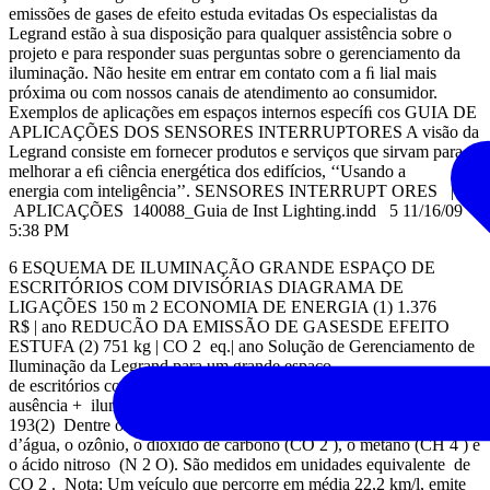
emissões de gases de efeito estuda evitadas Os especialistas da
Legrand estão à sua disposição para qualquer assistência sobre o
projeto e para responder suas perguntas sobre o gerenciamento da
iluminação. Não hesite em entrar em contato com a ﬁ lial mais
próxima ou com nossos canais de atendimento ao consumidor.
Exemplos de aplicações em espaços internos especíﬁ cos GUIA DE
APLICAÇÕES DOS SENSORES INTERRUPTORES A visão da
Legrand consiste em fornecer produtos e serviços que sirvam para
melhorar a eﬁ ciência energética dos edifícios, ‘‘Usando a
energia com inteligência’’. SENSORES INTERRUPT ORES |
APLICAÇÕES 140088_Guia de Inst Lighting.indd 5 11/16/09
5:38 PM
6 ESQUEMA DE ILUMINAÇÃO GRANDE ESPAÇO DE
ESCRITÓRIOS COM DIVISÓRIAS DIAGRAMA DE
LIGAÇÕES 150 m 2 ECONOMIA DE ENERGIA (1) 1.376
R$ | ano REDUCÃO DA EMISSÃO DE GASESDE EFEITO
ESTUFA (2) 751 kg | CO 2 eq.| ano Solução de Gerenciamento de
Iluminação da Legrand para um grande espaço
de escritórios com divisórias (300 m 2 ) com controles baseados em
ausência + iluminação natural (1) baseado na instrução EN 15
193(2) Dentre os gases de efeito estufa estão incluídos o vapor
d’água, o ozônio, o dióxido de carbono (CO 2 ), o metano (CH 4 ) e
o ácido nitroso (N 2 O). São medidos em unidades equivalente de
CO 2 . Nota: Um veículo que percorre em média 22,2 km/l, emite