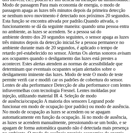
Modo de passagem Para mais economia de energia, o modo de
passagem apaga as luzes três minutos depois da primeira detecção
se nenhum novo movimento é detectado nos próximos 20 segundos.
Esta função se encontra ativada por padrão.Quando ativada, o
funcionamento se dá da seguinte maneira: quando uma pessoa entra
no ambiente, as luzes se acendem. Se a pessoa sai do
ambiente dentro dos 20 segundos seguintes, o sensor apaga as luzes
três minutos depois da detecção inicial.Se a pessoa permanece no
ambiente durante mais de 20 segundos, é aplicado o tempo de
retardo pré-estabelecido no sensor. Alertas Os alertas sonoros avisam
aos ocupantes quando o desligamento das luzes está prestes a
acontecer. Estes alertas atendem as normas de acessibilidade que
determinam que eventuais ocupantes sejam alertados sobre o
desligamento iminente das luzes. Modo de teste O modo de teste
permite veriﬁ car e modiﬁ car os padrões de cobertura do sensor.
Lentes de alta performance Detecção de alta performance com lentes
infravermelhas com tecnologia Fresnel. Lentes moldadas por
injeção, utilizando material IR 4. Seleção de modo
de ausência/ocupação A maioria dos sensores Legrand pode
funcionar em modo de ocupação (por padrão) ou modo de ausência.
No modo de ocupação as luzes se acendem ou se apagam
automaticamente em função da ocupação. Já no modo de ausência,
as luzes se acendem manualmente, pressionando-se um botão, e se
apagam de forma automática quando não é detectada mais presença