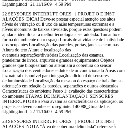
Lighting.indd 21 11/16/09 4:59 PM
22 SENSORES INTERRUPT ORES | PROJET O E INST
ALAÇÕES DICA! Deve-se prestar especial atenção aos altos
níveis de vibração ou ﬂ uxo de ar,às temperaturas extremas e a
níveis incomuns de baixas atividade, porque estas questões podem
ajudar a identiﬁ car a melhor tecnologia a ser adotada. Tamanho e
forma do ambiente ou o espaço Locais de atividade e de inatividade
dos ocupantes Localização das paredes, portas, janelas e cortinas
Altura do teto Altura e localização das
eventuais separações/divisórias Localização das estantes,
prateleiras de livros, arquivos e grandes equipamentos Objetos
grandes que bloqueariam ou alterariam a cobertura do sensor
Localização dos ventiladores e dutos de ar-condicionado Áreas com
luz natural disponível para integração adicional de sensores
de luminosidade Localização da mesa ou do espaço de trabalho: sua
orientação em relação às paredes, separações e outros obstáculos
Características do ambiente Passo 1: avaliação das características
do ambiente ETAPAS DE IMPLANTAÇÃO I SENSORES
INTERRUPTORES Para avaliar as características da aplicação, os
projetistas devem conhecer o seguinte: 140088_Guia de Inst
Lighting.indd 22 11/16/09 4:59 PM
23 SENSORES INTERRUPT ORES | PROJET O E INST
ALAÇÕES NOTA "Área de cobertura delimitada" refere-se à