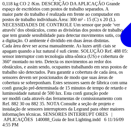
0,118 kg CO 2 /Km. DESCRIÇÃO DA APLICAÇÃO Grande
espaço de escritórios com postos de trabalho separados. A
maior parte do trabalho é realizada em frente ao computador em
postos de trabalho individuais.Área: 300 m² - 15 (C) x 20 (L).
NECESSIDADES DE CONTROLE Um sensor que pode ‘ver
através’ dos obstáculos, como as divisórias dos postos de trabalho, e
que tem grande sensibilidade para detectar movimentos sutis, como
a digitação. O ambiente é dividido em duas áreas distintas.
Cada área deve ser acesa manualmente. As luzes artiﬁ ciais se
apagam quando a luz natural é suﬁ ciente. SOLUÇÃO Ref. 488 05:
sensor interruptor com tecnologia ultra-sônica (US) e cobertura de
360° montado no teto. Detecta os movimentos ao redor dos
obstáculos, e assim sendo, ocupantes trabalhando em seus postos de
trabalho são detectados. Para garantir a cobertura de cada área, os
sensores devem ser posicionados de modo que suas áreas de
cobertura se sobreponham. Estes sensores saem de fábrica com uma
conﬁ guração pré-determinada de 15 minutos de tempo de retardo e
luminosidade natural de 500 lux. Esta conﬁ guração pode
ser modiﬁ cada através das ferramentas de comissionamento com
Ref. 882 30 ou 882 35. NOTA Consulte a seção de projeto e
instalação de sensores interruptores da Legrand para obter maiores
informações técnicas. SENSORES INTERRUPT ORES |
APLICAÇÕES 140088_Guia de Inst Lighting.indd 6 11/16/09
4:55 PM