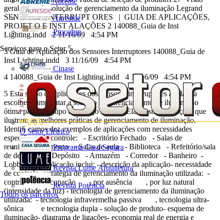
Abreme
geral sobre da solução de gerenciamento da iluminação Legrand
SENSORES INTERRUPT ORES | GUIA DE APLICAÇÕES,
Aureside
PROJET O E INST ALAÇÕES 2 140088_Guia de Inst
Procobre
Lighting.indd 2 11/16/09 4:54 PM
Serviços para o Setor
5
3 Guia de Aplicação dos Sensores Interruptores 140088_Guia de
Inst Lighting.indd 3 11/16/09 4:54 PM
Cinase
4 140088_Guia de Inst Lighting.indd 4 11/16/09 4:54 PM
5 Esta seção de aplicações dos sensores interruptores ajudará a
escolher e implantar a solução de gerenciamento de iluminação
ótima para cada tipo de espaço interno. Ela mostra aplicações que
ilustram as melhores práticas de gerenciamento de iluminação.
Identiﬁ camos dez exemplos de aplicações com necessidades
O Setor Elétrico
especíﬁ cas de controle: - Escritório Fechado - Salas de
reuniões/treinamento - Salas de aula - Biblioteca - Refeitório/sala
Programa Casa Segura
de descanso - Depósito - Armazém - Corredor - Banheiro -
Lobby Cada aplicação inclui: - descrição da aplicação- necessidade
Revista Lume Arquitetura
de controle- estratégia de gerenciamento da iluminação utilizada: -
controles por ocupação , por ausência , por luz natural
Revista Potência
(intensidade da luz) - tecnologia de gerenciamento da iluminação
Todos os parceiros
utilizada: - tecnologia infravermelha passiva , tecnologia ultra-
sônica e tecnologia dupla - solução de produto- esquema de
iluminação- diagrama de ligações- economia real de energia e