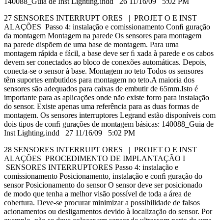
140088_Guia de Inst Lighting.indd 26 11/16/09 5:02 PM
27 SENSORES INTERRUPT ORES | PROJET O E INST
ALAÇÕES Passo 4: instalação e comissionamento Conﬁ guração
da montagem Montagem na parede Os sensores para montagem
na parede dispõem de uma base de montagem. Para uma
montagem rápida e fácil, a base deve ser ﬁ xada à parede e os cabos
devem ser conectados ao bloco de conexões automáticas. Depois,
conecta-se o sensor à base. Montagem no teto Todos os sensores
têm suportes embutidos para montagem no teto.A maioria dos
sensores são adequados para caixas de embutir de 65mm.Isto é
importante para as aplicações onde não existe forro para instalação
do sensor. Existe apenas uma referência para as duas formas de
montagem. Os sensores interruptores Legrand estão disponíveis com
dois tipos de conﬁ gurações de montagem básicas: 140088_Guia de
Inst Lighting.indd 27 11/16/09 5:02 PM
28 SENSORES INTERRUPT ORES | PROJET O E INST
ALAÇÕES PROCEDIMENTO DE IMPLANTAÇÃO I
SENSORES INTERRUPTORES Passo 4: instalação e
comissionamento Posicionamento, instalação e conﬁ guração do
sensor Posicionamento do sensor O sensor deve ser posicionado
de modo que tenha a melhor visão possível de toda a área de
cobertura. Deve-se procurar minimizar a possibilidade de falsos
acionamentos ou desligamentos devido à localização do sensor. Por