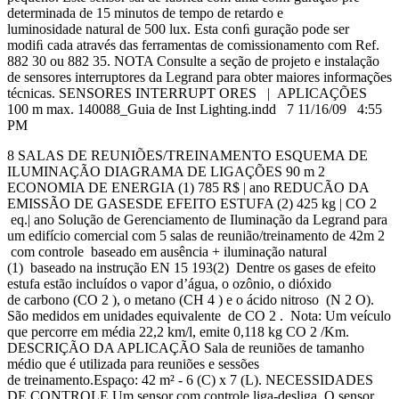
determinada de 15 minutos de tempo de retardo e
luminosidade natural de 500 lux. Esta conﬁ guração pode ser
modiﬁ cada através das ferramentas de comissionamento com Ref.
882 30 ou 882 35. NOTA Consulte a seção de projeto e instalação
de sensores interruptores da Legrand para obter maiores informações
técnicas. SENSORES INTERRUPT ORES | APLICAÇÕES
100 m max. 140088_Guia de Inst Lighting.indd 7 11/16/09 4:55
PM
8 SALAS DE REUNIÕES/TREINAMENTO ESQUEMA DE
ILUMINAÇÃO DIAGRAMA DE LIGAÇÕES 90 m 2
ECONOMIA DE ENERGIA (1) 785 R$ | ano REDUCÃO DA
EMISSÃO DE GASESDE EFEITO ESTUFA (2) 425 kg | CO 2
eq.| ano Solução de Gerenciamento de Iluminação da Legrand para
um edifício comercial com 5 salas de reunião/treinamento de 42m 2
com controle baseado em ausência + iluminação natural
(1) baseado na instrução EN 15 193(2) Dentre os gases de efeito
estufa estão incluídos o vapor d’água, o ozônio, o dióxido
de carbono (CO 2 ), o metano (CH 4 ) e o ácido nitroso (N 2 O).
São medidos em unidades equivalente de CO 2 . Nota: Um veículo
que percorre em média 22,2 km/l, emite 0,118 kg CO 2 /Km.
DESCRIÇÃO DA APLICAÇÃO Sala de reuniões de tamanho
médio que é utilizada para reuniões e sessões
de treinamento.Espaço: 42 m² - 6 (C) x 7 (L). NECESSIDADES
DE CONTROLE Um sensor com controle liga-desliga. O sensor