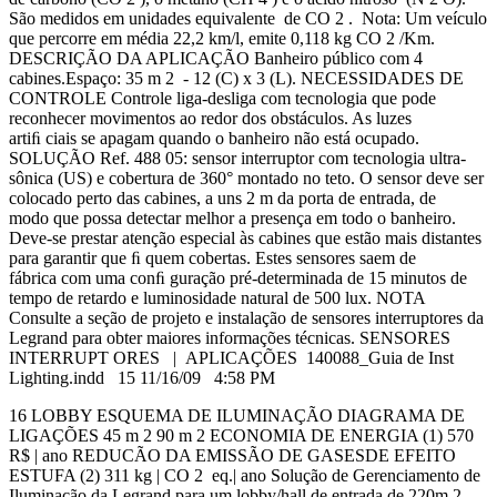
São medidos em unidades equivalente de CO 2 . Nota: Um veículo
que percorre em média 22,2 km/l, emite 0,118 kg CO 2 /Km.
DESCRIÇÃO DA APLICAÇÃO Banheiro público com 4
cabines.Espaço: 35 m 2 - 12 (C) x 3 (L). NECESSIDADES DE
CONTROLE Controle liga-desliga com tecnologia que pode
reconhecer movimentos ao redor dos obstáculos. As luzes
artiﬁ ciais se apagam quando o banheiro não está ocupado.
SOLUÇÃO Ref. 488 05: sensor interruptor com tecnologia ultra-
sônica (US) e cobertura de 360° montado no teto. O sensor deve ser
colocado perto das cabines, a uns 2 m da porta de entrada, de
modo que possa detectar melhor a presença em todo o banheiro.
Deve-se prestar atenção especial às cabines que estão mais distantes
para garantir que ﬁ quem cobertas. Estes sensores saem de
fábrica com uma conﬁ guração pré-determinada de 15 minutos de
tempo de retardo e luminosidade natural de 500 lux. NOTA
Consulte a seção de projeto e instalação de sensores interruptores da
Legrand para obter maiores informações técnicas. SENSORES
INTERRUPT ORES | APLICAÇÕES 140088_Guia de Inst
Lighting.indd 15 11/16/09 4:58 PM
16 LOBBY ESQUEMA DE ILUMINAÇÃO DIAGRAMA DE
LIGAÇÕES 45 m 2 90 m 2 ECONOMIA DE ENERGIA (1) 570
R$ | ano REDUCÃO DA EMISSÃO DE GASESDE EFEITO
ESTUFA (2) 311 kg | CO 2 eq.| ano Solução de Gerenciamento de
Iluminação da Legrand para um lobby/hall de entrada de 220m 2