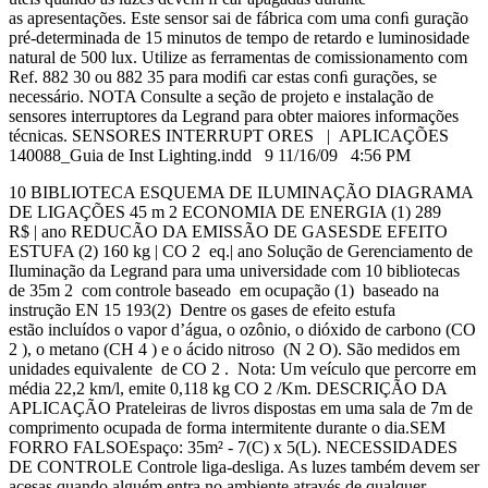
as apresentações. Este sensor sai de fábrica com uma conﬁ guração
pré-determinada de 15 minutos de tempo de retardo e luminosidade
natural de 500 lux. Utilize as ferramentas de comissionamento com
Ref. 882 30 ou 882 35 para modiﬁ car estas conﬁ gurações, se
necessário. NOTA Consulte a seção de projeto e instalação de
sensores interruptores da Legrand para obter maiores informações
técnicas. SENSORES INTERRUPT ORES | APLICAÇÕES
140088_Guia de Inst Lighting.indd 9 11/16/09 4:56 PM
10 BIBLIOTECA ESQUEMA DE ILUMINAÇÃO DIAGRAMA
DE LIGAÇÕES 45 m 2 ECONOMIA DE ENERGIA (1) 289
R$ | ano REDUCÃO DA EMISSÃO DE GASESDE EFEITO
ESTUFA (2) 160 kg | CO 2 eq.| ano Solução de Gerenciamento de
Iluminação da Legrand para uma universidade com 10 bibliotecas
de 35m 2 com controle baseado em ocupação (1) baseado na
instrução EN 15 193(2) Dentre os gases de efeito estufa
estão incluídos o vapor d’água, o ozônio, o dióxido de carbono (CO
2 ), o metano (CH 4 ) e o ácido nitroso (N 2 O). São medidos em
unidades equivalente de CO 2 . Nota: Um veículo que percorre em
média 22,2 km/l, emite 0,118 kg CO 2 /Km. DESCRIÇÃO DA
APLICAÇÃO Prateleiras de livros dispostas em uma sala de 7m de
comprimento ocupada de forma intermitente durante o dia.SEM
FORRO FALSOEspaço: 35m² - 7(C) x 5(L). NECESSIDADES
DE CONTROLE Controle liga-desliga. As luzes também devem ser
acesas quando alguém entra no ambiente através de qualquer