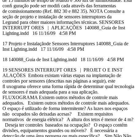
de 15 minutos de tempo de retardo e 500 lux de luminosidade. Esta
conﬁ guração pode ser modiﬁ cada através das ferramentas
de comissionamento (Ref. 882 30 e 882 35). NOTA Consulte a
seção de projeto e instalação de sensores interruptores da
Legrand para obter maiores informações técnicas. SENSORES
INTERRUPT ORES | APLICAÇÕES 140088_Guia de Inst
Lighting.indd 16 11/16/09 4:58 PM
17 Projeto e Instalaçãode Sensores Interruptores 140088_Guia de
Inst Lighting.indd 17 11/16/09 4:58 PM
18 140088_Guia de Inst Lighting.indd 18 11/16/09 4:58 PM
19 SENSORES INTERRUPT ORES | PROJET O E INST
ALAÇÕES Embora existam várias etapas na implantação de
controles por sensores (descritas nas páginas a seguir), este
ﬂ uxograma oferece uma forma rápida de determinar qual tecnologia
de sensores é mais adequada para a sua aplicação.
FLUXOGRAMA Existem outros métodos de controle mais
adequados. Existem outros métodos de controle mais adequados.
O espaço é utilizado de forma intermitente? As luzes nos espaços
não ocupados são deixadas acesas? Existem requisitos
normativos de energia elétrica? A altura dos tetos é menor de 4 m?
Deseja ter controles baseados na ocupação? O espaço contém
divisões, equipamentos grandes ou móveis? É necessária a
detecção de uma área pequena ou mais específica? Sim Não Não