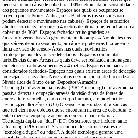
necessitam uma área de cobertura 100% delimitada ou sensibilidade
aos pequenos movimentos- Espaços nos quais os ocupantes se
movem pouco Piores Aplicações - Banheiros (os sensores não
podem detectar o movimento nas cabines)- Espaços de escritórios
abertos com tetos inferiores a 4 metros de altura, que requeiram uma
cobertura de 360°- Espaços fechados muito grandes: as
áreas infravermelhas são geralmente muito amplas- Ambientes nos
quais áreas de armazenamento, armários e prateleiras bloqueiem a
linha de visão do sensor- Áreas nas quais movimentos
muito pequenos devam ser detectados - Espaços com muitas
turbulências de ar- Áreas nas quais deve ser realizada a montagem
em tetos com alturas superiores a 4 metros- Espaços que não são
considerados fechados- Espaços nos quais existem áreas de detecção
indesejada- Tetos altos- Níveis altos de vibração ou de ﬂ uxo de ar -
Níveis altos de ﬂ uxo de ar- Depósitos/Armazéns
Tecnologia infravermelha passiva (PIR) A tecnologia infravermelha
passiva detecta a ocupação através da visão direta de fontes de
energia infravermelha, como o corpo humano, em movimento.
Tecnologia ultra-sônica (US) O sensor emite ondas ultra-sônicas
que reﬂ etem nos objetos que se encontram na área de cobertura, e
então mede o tempo que as ondas demoram para retornar.
Tecnologia dupla ou “dual” (DT) Os sensores que incluem tanto
a tecnologia PIR como US são conhecidos como sensores de
“tecnologia dupla” ou “dual”. A dupla tecnologia garante uma
sensibilidade e uma cobertura ótimas nas aplicações mais