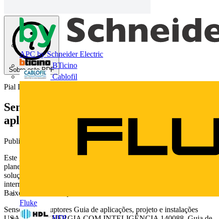
APC by Schneider Electric
BTicino
Sobre este PDF
Cablofil
Pial Legrand
Sensores interruptores - Guia de
aplicações, projeto e instalação
Publicado: 7 de abril de 2016
· Categoria: Catálogos
Este guia de aplicações, projeto e instalação o ajudará a escolher,
planejar, especificar, instalar e colocar em funcionamento as
soluções de gerenciamento de iluminação baseadas em sensores
interruptores. Com esquemas de iluminação e diagramas de ligações.
Baixe ou consulte aqui
Fluke
Sensores interruptores Guia de aplicações, projeto e instalações
HDL
USANDO A ENERGIA COM INTELIGÊNCIA 140088_Guia de