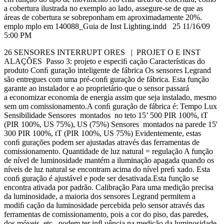
a cobertura ilustrada no exemplo ao lado, assegure-se de que as
áreas de cobertura se sobreponham em aproximadamente 20%.
emplo mplo em 140088_Guia de Inst Lighting.indd 25 11/16/09
5:00 PM
26 SENSORES INTERRUPT ORES | PROJET O E INST
ALAÇÕES Passo 3: projeto e especiﬁ cação Características do
produto Conﬁ guração inteligente de fábrica Os sensores Legrand
são entregues com uma pré-conﬁ guração de fábrica. Esta função
garante ao instalador e ao proprietário que o sensor passará
a economizar economia de energia assim que seja instalado, mesmo
sem um comissionamento.A conﬁ guração de fábrica é: Tempo Lux
Sensibilidade Sensores montados no teto 15’ 500 PIR 100%, tT
(PIR 100%, US 75%), US (75%) Sensores montados na parede 15'
300 PIR 100%, tT (PIR 100%, US 75%) Evidentemente, estas
conﬁ gurações podem ser ajustadas através das ferramentas de
comissionamento. Quantidade de luz natural = regulação A função
de nível de luminosidade mantém a iluminação apagada quando os
níveis de luz natural se encontram acima do nível preﬁ xado. Esta
conﬁ guração é ajustável e pode ser desativada.Esta função se
encontra ativada por padrão. Calibração Para uma medição precisa
da luminosidade, a maioria dos sensores Legrand permitem a
modiﬁ cação da luminosidade percebida pelo sensor através das
ferramentas de comissionamento, pois a cor do piso, das paredes,
dos móveis, etc., podem ter inﬂ uência na medição da luminosidade.