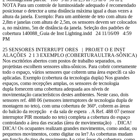
NOTA Para um controle de luminosidade adequado é recomendado
posicionar o detector a uma distância máxima igual a duas vezes a
altura da janela. Exemplo: Para um ambiente de teto com altura de
2,8m e janelas com altura de 2,5m, os sensores devem ser colocados
a, no máximo, 5m de distância da janela. Seleção dos padrões de
cobertura 140088_Guia de Inst Lighting.indd 24 11/16/09 4:59
PM
25 SENSORES INTERRUPT ORES | PROJET O E INST
ALAÇÕES 2 1 3 EXEMPLO (COBERTURAULTRA-SÔNICA)
Nos escritórios abertos com postos de trabalho separados, os
projetistas escolhem sensores ultra-sônicos. Para cobrir corretamente
todo o espaço, vários sensores que cobrem uma área especíﬁ ca são
aplicadas. Exemplo (cobertura da tecnologia dupla) Nos grandes
espaços, como recepções amplas, os sensores de tecnologia
dupla fornecem uma cobertura adequada aos níveis de
movimentação característicos destes ambientes. Neste caso, dois
sensores ref. 488 06 (sensores interruptores de tecnologia dupla de
montagem no teto), com uma cobertura de 360º, cobrem as áreas
do balcão da recepção e da sala de espera . A Ref. 488 07 (sensor
interruptor PIR montado no teto) completa a cobertura do espaço
controlando a área das escadas (área de movimentação) . DICA!
DICA! Os ocupantes realizam grandes movimentos, como andar, ou
pequenos movimentos, como digitar ou ler? As coberturas mudam
em função do tipo de movimento Ao criar áreas de cobertura, como