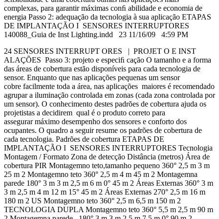
complexas, para garantir máximas conﬁ abilidade e economia de
energia Passo 2: adequação da tecnologia à sua aplicação ETAPAS
DE IMPLANTAÇÃO I SENSORES INTERRUPTORES
140088_Guia de Inst Lighting.indd 23 11/16/09 4:59 PM
24 SENSORES INTERRUPT ORES | PROJET O E INST
ALAÇÕES Passo 3: projeto e especiﬁ cação O tamanho e a forma
das áreas de cobertura estão disponíveis para cada tecnologia de
sensor. Enquanto que nas aplicações pequenas um sensor
cobre facilmente toda a área, nas aplicações maiores é recomendado
agrupar a iluminação controlada em zonas (cada zona controlada por
um sensor). O conhecimento destes padrões de cobertura ajuda os
projetistas a decidirem qual é o produto correto para
assegurar máximo desempenho dos sensores e conforto dos
ocupantes. O quadro a seguir resume os padrões de cobertura de
cada tecnologia. Padrões de cobertura ETAPAS DE
IMPLANTAÇÃO I SENSORES INTERRUPTORES Tecnologia
Montagem / Formato Zona de detecção Distância (metros) Área de
cobertura PIR Montagemno teto,tamanho pequeno 360° 2,5 m 3 m
25 m 2 Montagemno teto 360° 2,5 m 4 m 45 m 2 Montagemna
parede 180° 3 m 3 m 2,5 m 6 m 0° 45 m 2 Áreas Externas 360° 3 m
3 m 2,5 m 4 m 12 m 15° 45 m 2 Áreas Externas 270° 2,5 m 16 m
180 m 2 US Montagemno teto 360° 2,5 m 6,5 m 150 m 2
TECNOLOGIA DUPLA Montagemno teto 360° 5,5 m 2,5 m 90 m
2 Montagemna parede 180° 3 m 3 m 2,5 m 7,5 m 0° 90 m 2