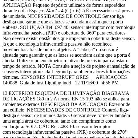
APLICAÇÃO Pequeno depósito utilizado de forma esporádica
durante o dia.Espaço: 24 m² - 4 (C) x 6(L).É necessário ser à prova
de umidade. NECESSIDADES DE CONTROLE Sensor liga-
desliga que garante que as luzes se acendam assim que a porta
é aberta. SOLUÇÃO Ref. 697 40: sensor interruptor com tecnologia
infravermelha passiva (PIR) e cobertura de 360° para exteriores.
Não devem existir obstáculos que impeçam a cobertura deste sensor,
já que a tecnologia infravermelha passiva não reconhece
movimentos atrás de outros objetos. A “cabeça” do sensor é
ajustada para garantir que as luzes se acendam assim que a porta é
aberta. Utilize o potenciômetro rotativo de precisão para ajustar o
tempo de retardo. NOTA Consulte a seção de projeto e instalação de
sensores interruptores da Legrand para obter maiores informações
técnicas. SENSORES INTERRUPT ORES | APLICAÇÕES
140088_Guia de Inst Lighting.indd 12 11/16/09 4:56 PM
13 EXTERIOR ESQUEMA DE ILUMINAÇÃO DIAGRAMA
DE LIGAÇÕES 180 m 2 A norma EN 15 193 não se aplica para
ambientes externos DESCRIÇÃO DA APLICAÇÃO Exterior de
um edifício. NECESSIDADES DE CONTROLE Controle liga-
desliga e sensor de luminosidade. O sensor deve fornecer também
uma ampla área de cobertura, tanto em comprimento como
em largura. SOLUÇÃO Ref. 488 10: sensor interruptor
com tecnologia infravermelha passiva (PIR) e cobertura de 270°
para exteriores. Sua lente dupla garante um melhor nível de detecção