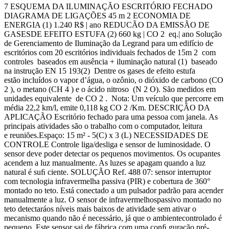
7 ESQUEMA DA ILUMINAÇÃO ESCRITÓRIO FECHADO
DIAGRAMA DE LIGAÇÕES 45 m 2 ECONOMIA DE
ENERGIA (1) 1.240 R$ | ano REDUCÃO DA EMISSÃO DE
GASESDE EFEITO ESTUFA (2) 660 kg | CO 2 eq.| ano Solução
de Gerenciamento de Iluminação da Legrand para um edifício de
escritórios com 20 escritórios individuais fechados de 15m 2 com
controles baseados em ausência + iluminação natural (1) baseado
na instrução EN 15 193(2) Dentre os gases de efeito estufa
estão incluídos o vapor d’água, o ozônio, o dióxido de carbono (CO
2 ), o metano (CH 4 ) e o ácido nitroso (N 2 O). São medidos em
unidades equivalente de CO 2 . Nota: Um veículo que percorre em
média 22,2 km/l, emite 0,118 kg CO 2 /Km. DESCRIÇÃO DA
APLICAÇÃO Escritório fechado para uma pessoa com janela. As
principais atividades são o trabalho com o computador, leitura
e reuniões.Espaço: 15 m² - 5(C) x 3 (L) NECESSIDADES DE
CONTROLE Controle liga/desliga e sensor de luminosidade. O
sensor deve poder detectar os pequenos movimentos. Os ocupantes
acendem a luz manualmente. As luzes se apagam quando a luz
natural é suﬁ ciente. SOLUÇÃO Ref. 488 07: sensor interruptor
com tecnologia infravermelha passiva (PIR) e cobertura de 360°
montado no teto. Está conectado a um pulsador padrão para acender
manualmente a luz. O sensor de infravermelhospassivo montado no
teto detectaráos níveis mais baixos de atividade sem ativar o
mecanismo quando não é necessário, já que o ambientecontrolado é
pequeno. Este sensor sai de fábrica com uma conﬁ guração pré-