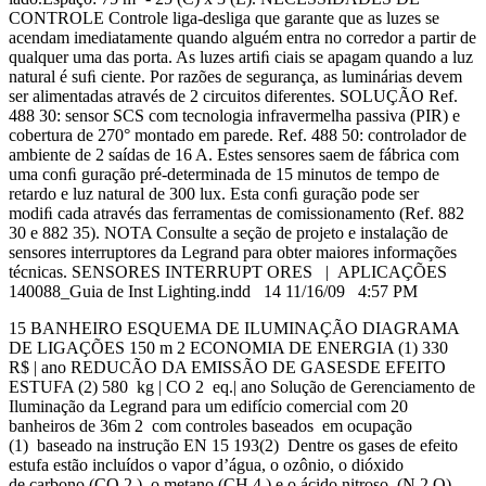
CONTROLE Controle liga-desliga que garante que as luzes se
acendam imediatamente quando alguém entra no corredor a partir de
qualquer uma das porta. As luzes artiﬁ ciais se apagam quando a luz
natural é suﬁ ciente. Por razões de segurança, as luminárias devem
ser alimentadas através de 2 circuitos diferentes. SOLUÇÃO Ref.
488 30: sensor SCS com tecnologia infravermelha passiva (PIR) e
cobertura de 270° montado em parede. Ref. 488 50: controlador de
ambiente de 2 saídas de 16 A. Estes sensores saem de fábrica com
uma conﬁ guração pré-determinada de 15 minutos de tempo de
retardo e luz natural de 300 lux. Esta conﬁ guração pode ser
modiﬁ cada através das ferramentas de comissionamento (Ref. 882
30 e 882 35). NOTA Consulte a seção de projeto e instalação de
sensores interruptores da Legrand para obter maiores informações
técnicas. SENSORES INTERRUPT ORES | APLICAÇÕES
140088_Guia de Inst Lighting.indd 14 11/16/09 4:57 PM
15 BANHEIRO ESQUEMA DE ILUMINAÇÃO DIAGRAMA
DE LIGAÇÕES 150 m 2 ECONOMIA DE ENERGIA (1) 330
R$ | ano REDUCÃO DA EMISSÃO DE GASESDE EFEITO
ESTUFA (2) 580 kg | CO 2 eq.| ano Solução de Gerenciamento de
Iluminação da Legrand para um edifício comercial com 20
banheiros de 36m 2 com controles baseados em ocupação
(1) baseado na instrução EN 15 193(2) Dentre os gases de efeito
estufa estão incluídos o vapor d’água, o ozônio, o dióxido
de carbono (CO 2 ), o metano (CH 4 ) e o ácido nitroso (N 2 O).