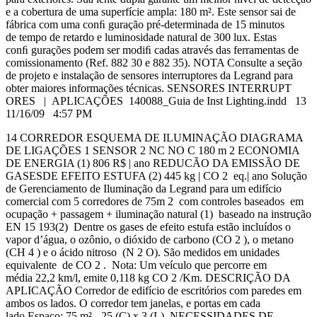
e a cobertura de uma superfície ampla: 180 m². Este sensor sai de
fábrica com uma conﬁ guração pré-determinada de 15 minutos
de tempo de retardo e luminosidade natural de 300 lux. Estas
conﬁ gurações podem ser modiﬁ cadas através das ferramentas de
comissionamento (Ref. 882 30 e 882 35). NOTA Consulte a seção
de projeto e instalação de sensores interruptores da Legrand para
obter maiores informações técnicas. SENSORES INTERRUPT
ORES | APLICAÇÕES 140088_Guia de Inst Lighting.indd 13
11/16/09 4:57 PM
14 CORREDOR ESQUEMA DE ILUMINAÇÃO DIAGRAMA
DE LIGAÇÕES 1 SENSOR 2 NC NO C 180 m 2 ECONOMIA
DE ENERGIA (1) 806 R$ | ano REDUCÃO DA EMISSÃO DE
GASESDE EFEITO ESTUFA (2) 445 kg | CO 2 eq.| ano Solução
de Gerenciamento de Iluminação da Legrand para um edifício
comercial com 5 corredores de 75m 2 com controles baseados em
ocupação + passagem + iluminação natural (1) baseado na instrução
EN 15 193(2) Dentre os gases de efeito estufa estão incluídos o
vapor d’água, o ozônio, o dióxido de carbono (CO 2 ), o metano
(CH 4 ) e o ácido nitroso (N 2 O). São medidos em unidades
equivalente de CO 2 . Nota: Um veículo que percorre em
média 22,2 km/l, emite 0,118 kg CO 2 /Km. DESCRIÇÃO DA
APLICAÇÃO Corredor de edifício de escritórios com paredes em
ambos os lados. O corredor tem janelas, e portas em cada
lado.Espaço: 75 m² - 25 (C) x 3 (L). NECESSIDADES DE