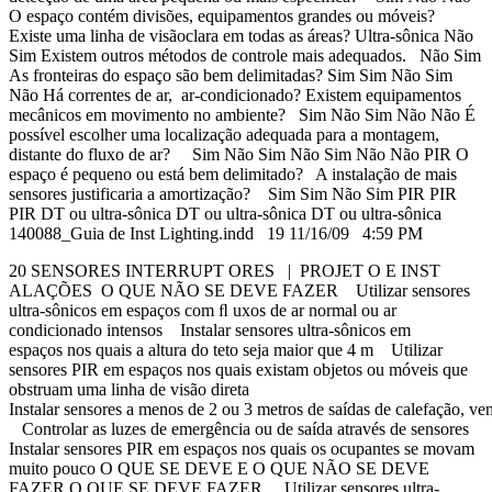
O espaço contém divisões, equipamentos grandes ou móveis?
Existe uma linha de visãoclara em todas as áreas? Ultra-sônica Não
Sim Existem outros métodos de controle mais adequados. Não Sim
As fronteiras do espaço são bem delimitadas? Sim Sim Não Sim
Não Há correntes de ar, ar-condicionado? Existem equipamentos
mecânicos em movimento no ambiente? Sim Não Sim Não Não É
possível escolher uma localização adequada para a montagem,
distante do fluxo de ar? Sim Não Sim Não Sim Não Não PIR O
espaço é pequeno ou está bem delimitado? A instalação de mais
sensores justificaria a amortização? Sim Sim Não Sim PIR PIR
PIR DT ou ultra-sônica DT ou ultra-sônica DT ou ultra-sônica
140088_Guia de Inst Lighting.indd 19 11/16/09 4:59 PM
20 SENSORES INTERRUPT ORES | PROJET O E INST
ALAÇÕES O QUE NÃO SE DEVE FAZER Utilizar sensores
ultra-sônicos em espaços com ﬂ uxos de ar normal ou ar
condicionado intensos Instalar sensores ultra-sônicos em
espaços nos quais a altura do teto seja maior que 4 m Utilizar
sensores PIR em espaços nos quais existam objetos ou móveis que
obstruam uma linha de visão direta
Instalar sensores a menos de 2 ou 3 metros de saídas de calefação, ve
Controlar as luzes de emergência ou de saída através de sensores
Instalar sensores PIR em espaços nos quais os ocupantes se movam
muito pouco O QUE SE DEVE E O QUE NÃO SE DEVE
FAZER O QUE SE DEVE FAZER Utilizar sensores ultra-