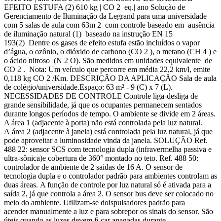
EFEITO ESTUFA (2) 610 kg | CO 2 eq.| ano Solução de
Gerenciamento de Iluminação da Legrand para uma universidade
com 5 salas de aula com 63m 2 com controle baseado em ausência
de iluminação natural (1) baseado na instrução EN 15
193(2) Dentre os gases de efeito estufa estão incluídos o vapor
d’água, o ozônio, o dióxido de carbono (CO 2 ), o metano (CH 4 ) e
o ácido nitroso (N 2 O). São medidos em unidades equivalente de
CO 2 . Nota: Um veículo que percorre em média 22,2 km/l, emite
0,118 kg CO 2 /Km. DESCRIÇÃO DA APLICAÇÃO Sala de aula
de colégio/universidade.Espaço: 63 m² - 9 (C) x 7 (L).
NECESSIDADES DE CONTROLE Controle liga-desliga de
grande sensibilidade, já que os ocupantes permanecem sentados
durante longos períodos de tempo. O ambiente se divide em 2 áreas.
A área 1 (adjacente à porta) não está controlada pela luz natural.
A área 2 (adjacente à janela) está controlada pela luz natural, já que
pode aproveitar a luminosidade vinda da janela. SOLUÇÃO Ref.
488 22: sensor SCS com tecnologia dupla (infravermelha passiva e
ultra-sônica)e cobertura de 360° montado no teto. Ref. 488 50:
controlador de ambiente de 2 saídas de 16 A. O sensor de
tecnologia dupla e o controlador padrão para ambientes controlam as
duas áreas. A função de controle por luz natural só é ativada para a
saída 2, já que controla a área 2. O sensor bus deve ser colocado no
meio do ambiente. Utilizam-se doispulsadores padrão para
acender manualmente a luz e para sobrepor os sinais do sensor. São
úteis quando as luzes devem ﬁ car apagadas durante