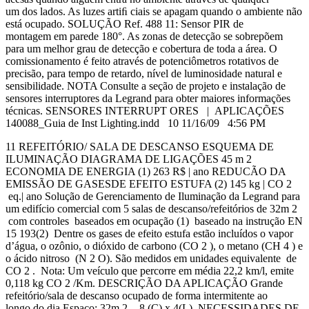
um dos lados. As luzes artiﬁ ciais se apagam quando o ambiente não
está ocupado. SOLUÇÃO Ref. 488 11: Sensor PIR de
montagem em parede 180°. As zonas de detecção se sobrepõem
para um melhor grau de detecção e cobertura de toda a área. O
comissionamento é feito através de potenciômetros rotativos de
precisão, para tempo de retardo, nível de luminosidade natural e
sensibilidade. NOTA Consulte a seção de projeto e instalação de
sensores interruptores da Legrand para obter maiores informações
técnicas. SENSORES INTERRUPT ORES | APLICAÇÕES
140088_Guia de Inst Lighting.indd 10 11/16/09 4:56 PM
11 REFEITÓRIO/ SALA DE DESCANSO ESQUEMA DE
ILUMINAÇÃO DIAGRAMA DE LIGAÇÕES 45 m 2
ECONOMIA DE ENERGIA (1) 263 R$ | ano REDUCÃO DA
EMISSÃO DE GASESDE EFEITO ESTUFA (2) 145 kg | CO 2
eq.| ano Solução de Gerenciamento de Iluminação da Legrand para
um edifício comercial com 5 salas de descanso/refeitórios de 32m 2
com controles baseados em ocupação (1) baseado na instrução EN
15 193(2) Dentre os gases de efeito estufa estão incluídos o vapor
d’água, o ozônio, o dióxido de carbono (CO 2 ), o metano (CH 4 ) e
o ácido nitroso (N 2 O). São medidos em unidades equivalente de
CO 2 . Nota: Um veículo que percorre em média 22,2 km/l, emite
0,118 kg CO 2 /Km. DESCRIÇÃO DA APLICAÇÃO Grande
refeitório/sala de descanso ocupado de forma intermitente ao
longo do dia.Espaço: 32m 2 - 8 (C) x 4(L). NECESSIDADES DE