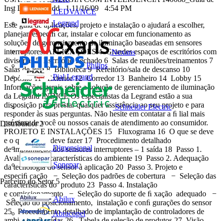
Inst Lighting.indd 1 11/16/09 4:54 PM
LEDVANCE
Legrand
Este guia de aplicações, projeto e instalação o ajudará a escolher,
planejar, especiﬁ car, instalar e colocar em funcionamento as
soluções de gerenciamento de iluminação baseadas em sensores
interruptores. APLICAÇÕES 4 Grandes espaços de escritórios com
Nexans
divisórias 5 Escritório Fechado 6 Salas de reuniões/treinamentos 7
Philips
Salas de aula 8 Biblioteca 9 Refeitório/sala de descanso 10
Pial Legrand
Depósito 11 Exterior 12 Corredor 13 Banheiro 14 Lobby 15
Informações gerais sobre a solução de gerenciamento de iluminação
da Legrand ÍNDICE Os especialistas da Legrand estão a sua
disposição para prestar qualquer assistência ao seu projeto e para
Schneider Electric
responder às suas perguntas. Não hesite em contatar a ﬁ lial mais
próxima de você ou nossos canais de atendimento ao consumidor.
Distribuidor
2
PROJETO E INSTALAÇÕES 15 Fluxograma 16 O que se deve
e o que não se deve fazer 17 Procedimento detalhado
Dimensional
de implantação dos sensores interruptores – 1 saída 18 Passo 1.
Avaliação das características do ambiente 19 Passo 2. Adequação
Sonepar
da tecnologia do sensor à aplicação 20 Passo 3. Projeto e
especiﬁ cação − Seleção dos padrões de cobertura − Seleção das
Parceiro do Setor
5
características do produto 23 Passo 4. Instalação
e comissionamento − Seleção do suporte de ﬁ xação adequado −
Abilux
Seleção do posicionamento, instalação e conﬁ gurações do sensor
25 Procedimento detalhado de implantação de controladores de
Abracopel
ambiente - 2 saídas 26 Tabela de seleção de produtos 27 Visão