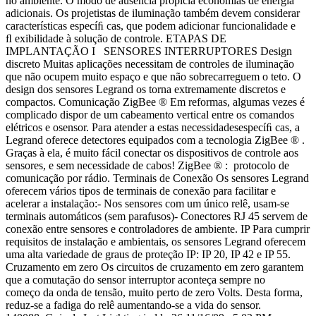
no ambiente. O modo de ausência propicia economias de energia
adicionais. Os projetistas de iluminação também devem considerar
características especíﬁ cas, que podem adicionar funcionalidade e
ﬂ exibilidade à solução de controle. ETAPAS DE
IMPLANTAÇÃO I SENSORES INTERRUPTORES Design
discreto Muitas aplicações necessitam de controles de iluminação
que não ocupem muito espaço e que não sobrecarreguem o teto. O
design dos sensores Legrand os torna extremamente discretos e
compactos. Comunicação ZigBee ® Em reformas, algumas vezes é
complicado dispor de um cabeamento vertical entre os comandos
elétricos e osensor. Para atender a estas necessidadesespecíﬁ cas, a
Legrand oferece detectores equipados com a tecnologia ZigBee ® .
Graças à ela, é muito fácil conectar os dispositivos de controle aos
sensores, e sem necessidade de cabos! ZigBee ® : protocolo de
comunicação por rádio. Terminais de Conexão Os sensores Legrand
oferecem vários tipos de terminais de conexão para facilitar e
acelerar a instalação:- Nos sensores com um único relê, usam-se
terminais automáticos (sem parafusos)- Conectores RJ 45 servem de
conexão entre sensores e controladores de ambiente. IP Para cumprir
requisitos de instalação e ambientais, os sensores Legrand oferecem
uma alta variedade de graus de proteção IP: IP 20, IP 42 e IP 55.
Cruzamento em zero Os circuitos de cruzamento em zero garantem
que a comutação do sensor interruptor aconteça sempre no
começo da onda de tensão, muito perto de zero Volts. Desta forma,
reduz-se a fadiga do relê aumentando-se a vida do sensor.