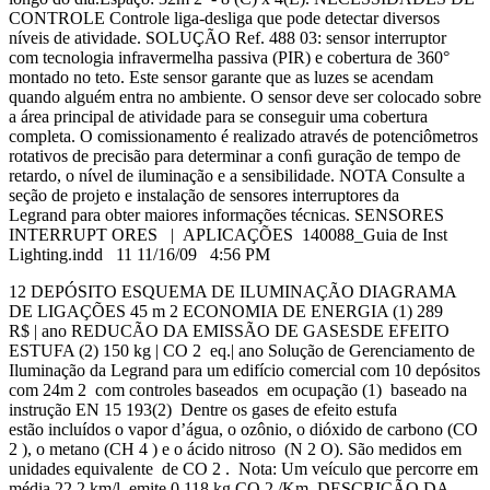
CONTROLE Controle liga-desliga que pode detectar diversos
níveis de atividade. SOLUÇÃO Ref. 488 03: sensor interruptor
com tecnologia infravermelha passiva (PIR) e cobertura de 360°
montado no teto. Este sensor garante que as luzes se acendam
quando alguém entra no ambiente. O sensor deve ser colocado sobre
a área principal de atividade para se conseguir uma cobertura
completa. O comissionamento é realizado através de potenciômetros
rotativos de precisão para determinar a conﬁ guração de tempo de
retardo, o nível de iluminação e a sensibilidade. NOTA Consulte a
seção de projeto e instalação de sensores interruptores da
Legrand para obter maiores informações técnicas. SENSORES
INTERRUPT ORES | APLICAÇÕES 140088_Guia de Inst
Lighting.indd 11 11/16/09 4:56 PM
12 DEPÓSITO ESQUEMA DE ILUMINAÇÃO DIAGRAMA
DE LIGAÇÕES 45 m 2 ECONOMIA DE ENERGIA (1) 289
R$ | ano REDUCÃO DA EMISSÃO DE GASESDE EFEITO
ESTUFA (2) 150 kg | CO 2 eq.| ano Solução de Gerenciamento de
Iluminação da Legrand para um edifício comercial com 10 depósitos
com 24m 2 com controles baseados em ocupação (1) baseado na
instrução EN 15 193(2) Dentre os gases de efeito estufa
estão incluídos o vapor d’água, o ozônio, o dióxido de carbono (CO
2 ), o metano (CH 4 ) e o ácido nitroso (N 2 O). São medidos em
unidades equivalente de CO 2 . Nota: Um veículo que percorre em
média 22,2 km/l, emite 0,118 kg CO 2 /Km. DESCRIÇÃO DA