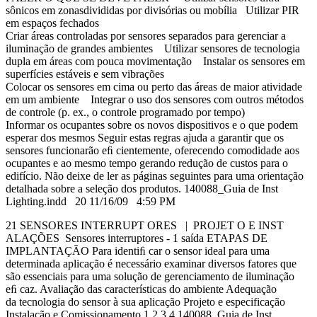
sônicos em zonasdivididas por divisórias ou mobília Utilizar PIR
em espaços fechados
Criar áreas controladas por sensores separados para gerenciar a
iluminação de grandes ambientes Utilizar sensores de tecnologia
dupla em áreas com pouca movimentação Instalar os sensores em
superfícies estáveis e sem vibrações
Colocar os sensores em cima ou perto das áreas de maior atividade
em um ambiente Integrar o uso dos sensores com outros métodos
de controle (p. ex., o controle programado por tempo)
Informar os ocupantes sobre os novos dispositivos e o que podem
esperar dos mesmos Seguir estas regras ajuda a garantir que os
sensores funcionarão eﬁ cientemente, oferecendo comodidade aos
ocupantes e ao mesmo tempo gerando redução de custos para o
edifício. Não deixe de ler as páginas seguintes para uma orientação
detalhada sobre a seleção dos produtos. 140088_Guia de Inst
Lighting.indd 20 11/16/09 4:59 PM
21 SENSORES INTERRUPT ORES | PROJET O E INST
ALAÇÕES Sensores interruptores - 1 saída ETAPAS DE
IMPLANTAÇÃO Para identiﬁ car o sensor ideal para uma
determinada aplicação é necessário examinar diversos fatores que
são essenciais para uma solução de gerenciamento de iluminação
eﬁ caz. Avaliação das características do ambiente Adequação
da tecnologia do sensor à sua aplicação Projeto e especificação
Instalação e Comissionamento 1 2 3 4 140088_Guia de Inst