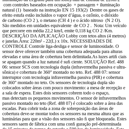
com controles baseados em ocupação + passagem + iluminação
natural (1) baseado na instrução EN 15 193(2) Dentre os gases de
efeito estufa estão incluídos o vapor d’água, o ozônio, o dióxido
de carbono (CO 2 ), o metano (CH 4 ) e o ácido nitroso (N 2 O).
São medidos em unidades equivalente de CO 2 . Nota: Um veículo
que percorre em média 22,2 km/l, emite 0,118 kg CO 2 /Km.
DESCRIÇÃO DA APLICAÇÃO Lobby com tetos altos (4 metros)
e janelas.Área: 220m² - 22(L) x 10x. NECESSIDADES DE
CONTROLE Controle liga-desliga e sensor de luminosidade. O
sensor deve oferecer também uma cobertura adequada para alturas
elevadas e uma área de cobertura bem delimitada.As luzes artiﬁ ciais
se apagam quando a luz natural é suﬁ ciente. SOLUÇÃO Ref. 488
06: sensor SCS com tecnologia dupla (infravermelha passiva e ultra-
sônica) e cobertura de 360° montado no teto. Ref. 488 07: sensor
interruptor com tecnologia infravermelha passiva (PIR) e cobertura
de 360° montado no teto. Os sensores de tecnologia dupla são
colocados sobre áreas com pouco movimento: a mesa de recepção e
a sala de espera. Estes dois sensores cobrem todo o espaço,
mas detectam os pequenos movimentos. O sensor de infravermelhos
passivo montado no teto (Ref. 488 07) é colocado sobre a área das
escadas. Para cobrir toda a zona de sobreposição das áreas de
cobertura deve-se montar todos os sensores na mesma altura que as
luminárias para que a visão dos sensores não ﬁ que bloqueada. Estes
sensores saem de fábrica com uma conﬁ guração pré-determinada