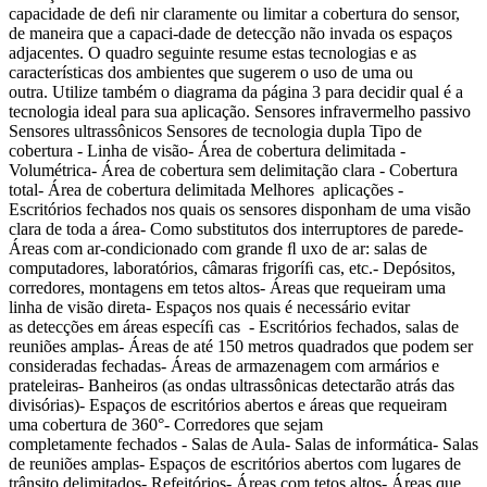
capacidade de deﬁ nir claramente ou limitar a cobertura do sensor,
de maneira que a capaci-dade de detecção não invada os espaços
adjacentes. O quadro seguinte resume estas tecnologias e as
características dos ambientes que sugerem o uso de uma ou
outra. Utilize também o diagrama da página 3 para decidir qual é a
tecnologia ideal para sua aplicação. Sensores infravermelho passivo
Sensores ultrassônicos Sensores de tecnologia dupla Tipo de
cobertura - Linha de visão- Área de cobertura delimitada -
Volumétrica- Área de cobertura sem delimitação clara - Cobertura
total- Área de cobertura delimitada Melhores aplicações -
Escritórios fechados nos quais os sensores disponham de uma visão
clara de toda a área- Como substitutos dos interruptores de parede-
Áreas com ar-condicionado com grande ﬂ uxo de ar: salas de
computadores, laboratórios, câmaras frigoríﬁ cas, etc.- Depósitos,
corredores, montagens em tetos altos- Áreas que requeiram uma
linha de visão direta- Espaços nos quais é necessário evitar
as detecções em áreas especíﬁ cas - Escritórios fechados, salas de
reuniões amplas- Áreas de até 150 metros quadrados que podem ser
consideradas fechadas- Áreas de armazenagem com armários e
prateleiras- Banheiros (as ondas ultrassônicas detectarão atrás das
divisórias)- Espaços de escritórios abertos e áreas que requeiram
uma cobertura de 360°- Corredores que sejam
completamente fechados - Salas de Aula- Salas de informática- Salas
de reuniões amplas- Espaços de escritórios abertos com lugares de
trânsito delimitados- Refeitórios- Áreas com tetos altos- Áreas que