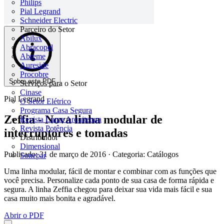
Philips
Pial Legrand
Schneider Electric
Parceiro do Setor
Abilux
Abracopel
Abreme
Aureside
Procobre
Sobre este PDF
Serviços para o Setor
Cinase
Pial Legrand
O Setor Elétrico
Programa Casa Segura
Zeffia - Nova linha modular de
Revista Lume Arquitetura
Revista Potência
interruptores e tomadas
Distribuidor
Dimensional
Publicado: 31 de março de 2016
· Categoria: Catálogos
Sonepar
Uma linha modular, fácil de montar e combinar com as funções que
você precisa. Personalize cada ponto de sua casa de forma rápida e
segura. A linha Zeffia chegou para deixar sua vida mais fácil e sua
casa muito mais bonita e agradável.
Abrir o PDF