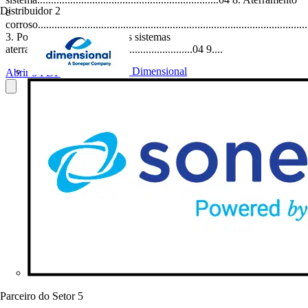
Distribuidor
2
e
corroso................................................................................................
3. Por que se deve preferir os sistemas
aterrados?....................................................04 9....
Dimensional
Abrir o PDF
Parceiro do Setor
5