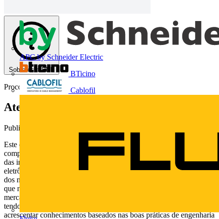
APC by Schneider Electric
Sobre este PDF
BTicino
Procobre
Cablofil
Aterramento elétrico
Publicado: 29 de janeiro de 2019
· Categoria: Technical Papers
Este e-book vai tratar sobre o importante tema “aterramento”,
componente fundamental para o adequado e seguro funcionamento
das instalações elétricas em geral e das instalações de equipamentos
eletrônicos sensíveis em particular. Este assunto é, sem dúvida, um
dos mais discutidos e controversos na área elétrica e eletrônica, o
que motivou o Procobre a disponibilizar esta publicação para o
mercado. O texto é totalmente voltado para a realidade brasileira,
tendo como base a normalização nacional, porém buscando
acrescentar conhecimentos baseados nas boas práticas de engenharia
Fluke