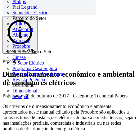
Philips
Pial Legrand
Schneider Electric
Parceiro do Setor
Abilux
Abracopel
Abreme
Aureside
Procobre
Sobre este PDF
Serviços para o Setor
Cinase
Procobre
O Setor Elétrico
Programa Casa Segura
Dimensionamento econômico e ambiental
Revista Lume Arquitetura
Revista Potência
de condutores elétricos
Distribuidor
Dimensional
Publicado: 30 de outubro de 2017
· Categoria: Technical Papers
Sonepar
Os critérios de dimensionamento econômico e ambiental
apresentados neste manual editado pela Procobre são aplicados a
todos os tipos de instalações elétricas de baixa e média tensão, sejam
nas instalações prediais, comerciais e industriais ou nas redes
publicas de distribuição de energia elétrica.