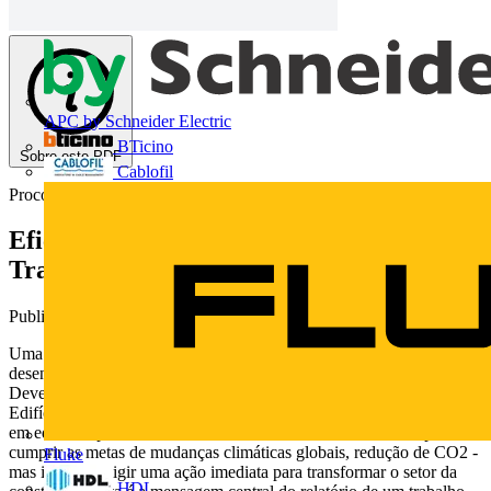
APC by Schneider Electric
BTicino
Sobre este PDF
Cablofil
Procobre
Eficiência energética em edifícios –
Transformando o mercado
Publicado: 26 de julho de 2016
· Categoria: White Papers
Uma nova visão em eficiência energética em edificações. Estudo
desenvolvido pela World Business Council for Sustainable
Development. O relatório da EEB - Eficiência Energética em
Edifícios - Transformando o Mercado mostra como o uso da energia
em edifícios pode ser reduzido em 60% até 2050 - essencial para
cumprir as metas de mudanças climáticas globais, redução de CO2 -
Fluke
mas isso vai exigir uma ação imediata para transformar o setor da
HDL