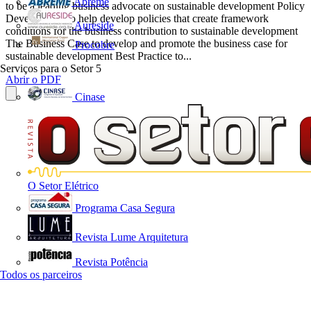
Abreme
to be a leading business advocate on sustainable development Policy
Development to help develop policies that create framework
Aureside
conditions for the business contribution to sustainable development
The Business Case to develop and promote the business case for
Procobre
sustainable development Best Practice to...
Serviços para o Setor
5
Abrir o PDF
Cinase
O Setor Elétrico
Programa Casa Segura
Revista Lume Arquitetura
Revista Potência
Todos os parceiros