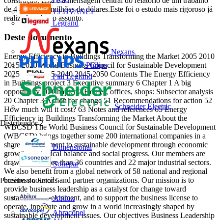
construção. Esta é a mensagem central do relatório de um trabalho
de 4 anos e 15 milhões de dólares.Este foi o estudo mais rigoroso já
LEDVANCE
realizado sobre o assunto.
Legrand
Deste documento
Nexans
Energy Efficiency in Buildings Transforming the Market 2005 2010
2015 2020 World Business Council for Sustainable Development
Philips
2025 2030 2035 2040 2045 2050 Contents The Energy Efficiency
Pial Legrand
in Buildings project 3 Executive summary 6 Chapter 1 A big
opportunity 10 Chapter 2 Homes, offices, shops: Subsector analysis
20 Chapter 3 Action for change 51 Recommendations for action 52
Schneider Electric
How much will it cost? 63 Notes and references 65 Energy
Efficiency in Buildings Transforming the Market About the
Distribuidor
2
WBCSD The World Business Council for Sustainable Development
(WBCSD) brings together some 200 international companies in a
shared commitment to sustainable development through economic
Dimensional
growth, ecological balance and social progress. Our members are
drawn from more than 36 countries and 22 major industrial sectors.
Sonepar
We also benefit from a global network of 58 national and regional
business councils and partner organizations. Our mission is to
Parceiro do Setor
5
provide business leadership as a catalyst for change toward
sustainable development, and to support the business license to
Abilux
operate, innovate and grow in a world increasingly shaped by
Abracopel
sustainable development issues. Our objectives Business Leadership