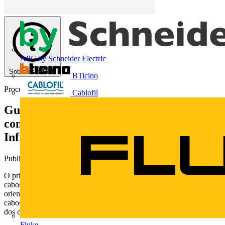
APC by Schneider Electric
Sobre este PDF
BTicino
Procobre
Cablofil
Guia de Aplicação para Cabos Elétricos
com Condutores em Cobre –
Infraestrutura de Transporte – Volume I
Publicado: 31 de março de 2017
· Categoria: Technical Papers
O principal foco deste Guia é a engenharia de aplicação para os
cabos elétricos voltado ao segmento da Infraestrutura de Transporte,
orientando o leitor para a correta determinação e especificação dos
cabos elétricos objetivando atender integralmente às necessidades
dos clientes, garantindo um desempenho adequado do produto.
Fluke