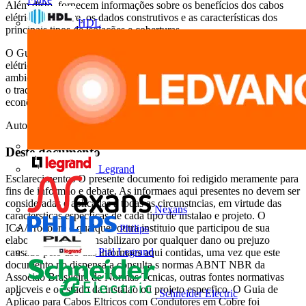
Além disto, fornecem informações sobre os benefícios dos cabos
elétricos de cobre, os dados construtivos e as características dos
HDL
principais tipos de isolações e coberturas.
O Guia introduz um novo conceito de dimensionamento de cabos
elétricos direcionado à eficiência energética e aspectos
ambientalmente sustentáveis, onde é efetuada uma comparação entre
o tradicional dimensionamento técnico e o dimensionamento
econômico e ambiental de condutores elétricos – DEAC.
Autor: Procobre
Deste documento
Legrand
Esclarecimentos O presente documento foi redigido meramente para
fins de informao e debate. As informaes aqui presentes no devem ser
consideradas e aplicadas a todas as circunstncias, em virtude das
Nexans
caractersticas especficas de cada tipo de instalao e projeto. O
ICA/Procobre e qualquer outra instituio que participou de sua
Philips
elaborao no se responsabilizaro por qualquer dano ou prejuzo
Pial Legrand
causado pelo uso das informaes aqui contidas, uma vez que este
documento no dispensa a consulta s normas ABNT NBR da
Associao Brasileira de Normas Tcnicas, outras fontes normativas
aplicveis e o estudo da instalao ou projeto especfico. O Guia de
Schneider Electric
Aplicao para Cabos Eltricos com Condutores em Cobre foi