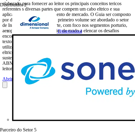
elaborado para fornecer ao leitor os principais conceitos tericos
Distribuidor
2
referentes s diversas partes que compem um cabo eltrico e sua
aplicabilidade em cada segmento de mercado. O Guia ser composto
por diversos volumes. Nesse primeiro volume ser abordado o setor
de Infraestrutura de Transporte, com foco nos segmentos porturio,
aeroporturio e metro ferrovirio, de modo a elencar os desafios
Dimensional
encontrados para determinar o cabo eltrico correto a ser utilizado. O
texto procura introduzir novas e relevantes vises sobre o tema,
utilizando como critrios, alm do dimensionamento tcnico de cabos
eltricos, tambm a eficincia energtica e conceitos ambientalmente
sustentveis. Este guia foi desenvolvido com base nas Normas
ABNT NBR vigentes na data de sua publicao. Portanto, nossos
leitores devero complementar as...
Abrir o PDF
Parceiro do Setor
5